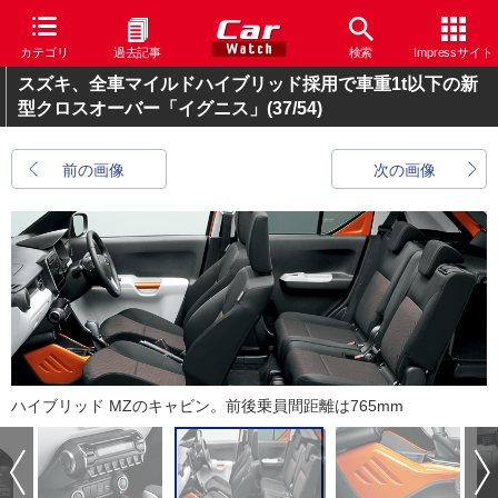
カテゴリ
過去記事
検索
Impressサイト
スズキ、全車マイルドハイブリッド採用で車重1t以下の新
型クロスオーバー「イグニス」
(37/54)
前の画像
次の画像
ハイブリッド MZのキャビン。前後乗員間距離は765mm