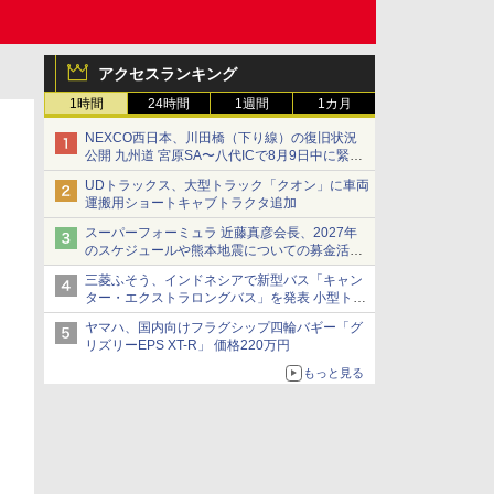
アクセスランキング
1時間
24時間
1週間
1カ月
NEXCO西日本、川田橋（下り線）の復旧状況
公開 九州道 宮原SA〜八代ICで8月9日中に緊急
車両を通行可能に
UDトラックス、大型トラック「クオン」に車両
運搬用ショートキャブトラクタ追加
スーパーフォーミュラ 近藤真彦会長、2027年
のスケジュールや熊本地震についての募金活動
を紹介
三菱ふそう、インドネシアで新型バス「キャン
ター・エクストラロングバス」を発表 小型トラ
ックベースの観光・旅客輸送向けバス
ヤマハ、国内向けフラグシップ四輪バギー「グ
リズリーEPS XT-R」 価格220万円
もっと見る