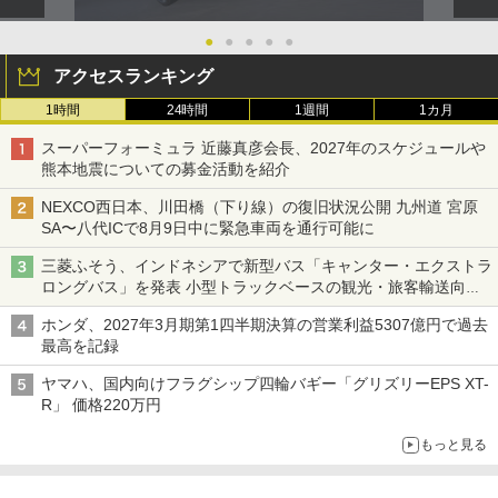
●
●
●
●
●
アクセスランキング
1時間
24時間
1週間
1カ月
スーパーフォーミュラ 近藤真彦会長、2027年のスケジュールや
熊本地震についての募金活動を紹介
NEXCO西日本、川田橋（下り線）の復旧状況公開 九州道 宮原
SA〜八代ICで8月9日中に緊急車両を通行可能に
三菱ふそう、インドネシアで新型バス「キャンター・エクストラ
ロングバス」を発表 小型トラックベースの観光・旅客輸送向け
バス
ホンダ、2027年3月期第1四半期決算の営業利益5307億円で過去
最高を記録
ヤマハ、国内向けフラグシップ四輪バギー「グリズリーEPS XT-
R」 価格220万円
もっと見る