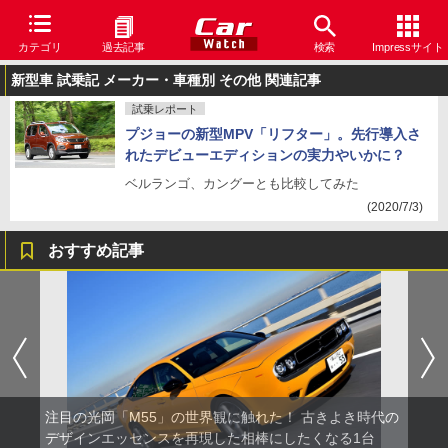
カテゴリ
過去記事
検索
Impressサイト
新型車 試乗記 メーカー・車種別 その他 関連記事
試乗レポート
プジョーの新型MPV「リフター」。先行導入さ
れたデビューエディションの実力やいかに？
ベルランゴ、カングーとも比較してみた
(2020/7/3)
おすすめ記事
注目の光岡「M55」の世界観に触れた！ 古きよき時代の
デザインエッセンスを再現した相棒にしたくなる1台