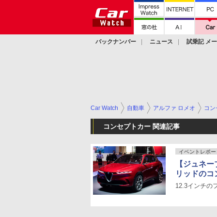
バックナンバー
ニュース
試乗記 メ
カスタム
Car Watch
自動車
アルファ ロメオ
コン
コンセプトカー 関連記事
イベントレポー
【ジュネー
リッドのコン
12.3インチ