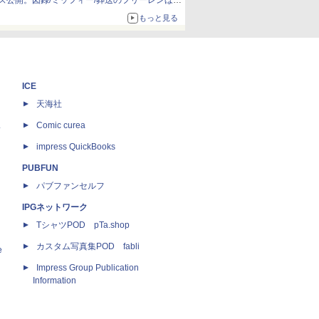
ズ公開。図録/ミッフィー/葬送のフリーレンほ
か、注目ブランドコラボが実現
もっと見る
ICE
天海社
ス
Comic curea
impress QuickBooks
PUBFUN
パブファンセルフ
IPGネットワーク
TシャツPOD pTa.shop
カスタム写真集POD fabli
e
Impress Group Publication
Information