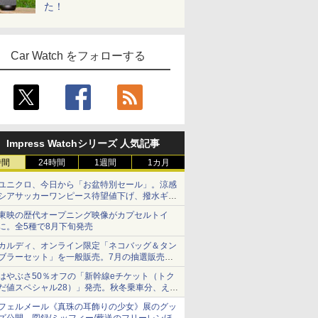
た！
Car Watch をフォローする
Impress Watchシリーズ 人気記事
時間
24時間
1週間
1カ月
ユニクロ、今日から「お盆特別セール」。涼感
シアサッカーワンピース待望値下げ、撥水ギア
ショーツは1990円に
東映の歴代オープニング映像がカプセルトイ
に。全5種で8月下旬発売
カルディ、オンライン限定「ネコバッグ＆タン
ブラーセット」を一般販売。7月の抽選販売の
当選無効分
はやぶさ50％オフの「新幹線eチケット（トク
だ値スペシャル28）」発売。秋冬乗車分、えき
ねっと限定
フェルメール《真珠の耳飾りの少女》展のグッ