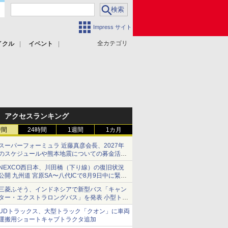
Impress サイト
全カテゴリ
イクル
イベント
アクセスランキング
時間
24時間
1週間
1カ月
スーパーフォーミュラ 近藤真彦会長、2027年
のスケジュールや熊本地震についての募金活動
を紹介
NEXCO西日本、川田橋（下り線）の復旧状況
公開 九州道 宮原SA〜八代ICで8月9日中に緊急
車両を通行可能に
三菱ふそう、インドネシアで新型バス「キャン
ター・エクストラロングバス」を発表 小型トラ
ックベースの観光・旅客輸送向けバス
UDトラックス、大型トラック「クオン」に車両
運搬用ショートキャブトラクタ追加