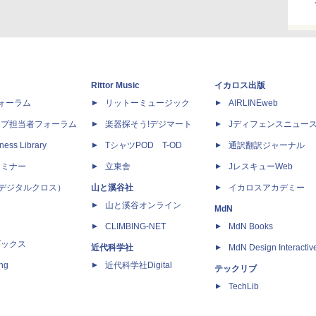
Rittor Music
イカロス出版
dフォーラム
リットーミュージック
AIRLINEweb
ップ担当者フォーラム
楽器探そう!デジマート
Jディフェンスニュー
ness Library
TシャツPOD T-OD
通訳翻訳ジャーナル
セミナー
立東舎
JレスキューWeb
 X（デジタルクロス）
山と溪谷社
イカロスアカデミー
山と溪谷オンライン
MdN
CLIMBING-NET
MdN Books
ブックス
近代科学社
MdN Design Interactiv
ing
近代科学社Digital
テックリブ
TechLib