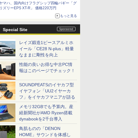
ヤマハ、国内向けフラグシップ四輪バギー「グ
リズリーEPS XT-R」 価格220万円
もっと見る
Special Site
レイズ鍛造1ピースアルミホ
イール「CE28 N-plus」軽量
なままに剛性を向上
性能の良いお得な中古PC情
報はこのページでチェック！
SOUNDPEATSのイヤカフ型
イヤフォン「UU2イヤーカ
フ」をイヤカフマニアが語る
メモリ32GBでも予算内。産
経新聞社がAMD Ryzen搭載
dynabookを2千台導入
鳥肌ものの「DENON
HOME」サウンドを体感し