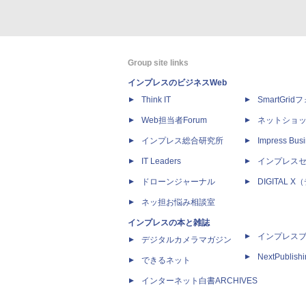
Group site links
インプレスのビジネスWeb
Think IT
SmartGri
Web担当者Forum
ネットショ
インプレス総合研究所
Impress Busi
IT Leaders
インプレス
ドローンジャーナル
DIGITAL
ネッ担お悩み相談室
インプレスの本と雑誌
インプレス
デジタルカメラマガジン
NextPublish
できるネット
インターネット白書ARCHIVES