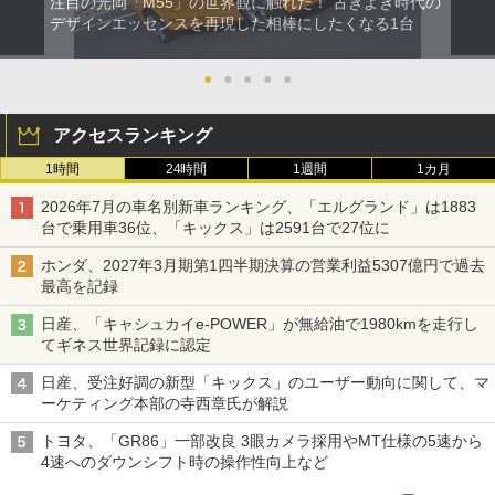
注目の光岡「M55」の世界観に触れた！ 古きよき時代の
デザインエッセンスを再現した相棒にしたくなる1台
●
●
●
●
●
アクセスランキング
1時間
24時間
1週間
1カ月
2026年7月の車名別新車ランキング、「エルグランド」は1883
台で乗用車36位、「キックス」は2591台で27位に
ホンダ、2027年3月期第1四半期決算の営業利益5307億円で過去
最高を記録
日産、「キャシュカイe-POWER」が無給油で1980kmを走行し
てギネス世界記録に認定
日産、受注好調の新型「キックス」のユーザー動向に関して、マ
ーケティング本部の寺西章氏が解説
トヨタ、「GR86」一部改良 3眼カメラ採用やMT仕様の5速から
4速へのダウンシフト時の操作性向上など