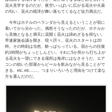
花火見学するのだが、夜空いっぱいに広がる花火や火薬
の匂い、花火の残滓が舞い落ちてくるなど迫力満点だ。
今年はホテルのベランダから見えるということが宿に
着いてから分かった。偶然そうなったのだが、ホテルか
ら見物となると満天に花開く花火は諦めざるを得ない。
早速家族会議を開き、喧々諤々。花火のスタートは20
時。その時刻は当然、酔っぱらっている。宿からの往復
約1時間がちょっとしんどい。それに5か所から打ち上が
る花火を一望にできる場所は海岸にはなさそうだ。エア
コンの効いた部屋からビールを飲みながら見ることがで
きる。etc, etc……。つまりいろいろと理由をつけて楽な
方を選んだのだ。