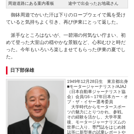
周遊道路にある案内看板
途中で出会ったお地蔵さん
御鉢周遊でかいた汗は下りのロープウェイで風を受け
ていると気持ちよく引き、再び伊東にとって返した。
派手なところはないが、一碧湖の何気ない佇まい、初
めて登った大室山の穏やかな景観など、心和むひと時だ
った。今年もいろいろ楽しませてもらった伊東の夏でし
た。
日下部保雄
1949年12月28日生 東京都出身
■モータージャーナリスト/AJAJ
（日本自動車ジャーナリスト協
会）会員/16～17年日本カー・オ
ブ・ザ・イヤー選考委員
大学時代からモータースポー
ツの魅力にとりつかれ、参戦。
その経験を活かし、大学卒業
後、モータージャーナリズムの
世界に入り、専門誌をはじめ雑
誌等に新型車の試乗レポートや