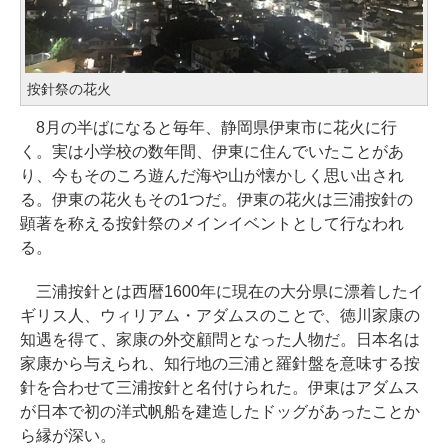
按針祭の花火
8月の半ばになると毎年、静岡県伊東市に花火に行
く。実は小学校の数年間、伊東に住んでいたことがあ
り、今もそのころ遊んだ海や山が懐かしく思い出され
る。伊東の花火もその1つだ。伊東の花火は三浦按針の
顕著を称える按針祭のメインイベントとして行なわれ
る。
三浦按針とは西暦1600年に現在の大分県に漂着したイ
ギリス人、ウィリアム・アダムスのことで、徳川家康の
知遇を得て、家康の外交顧問となった人物だ。日本名は
家康から与えられ、知行地の三浦と羅針盤を意味する按
針を合わせて三浦按針と名付けられた。伊東はアダムス
が日本で初の洋式帆船を建造したドッグがあったことか
ら縁が深い。