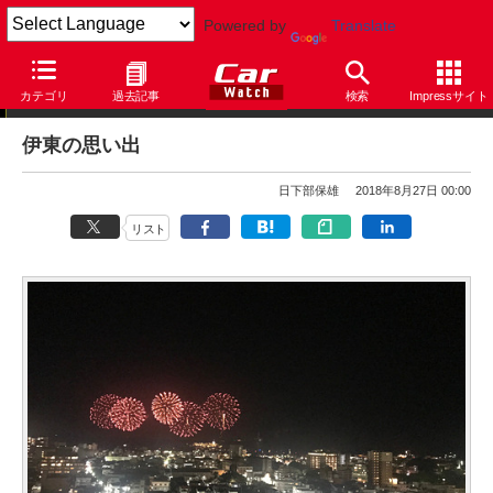
Powered by
Translate
日下部保雄の悠悠閑閑
カテゴリ
過去記事
検索
Impressサイト
伊東の思い出
日下部保雄
2018年8月27日 00:00
リスト