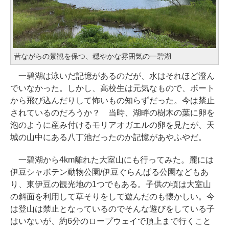
昔ながらの景観を保つ、穏やかな雰囲気の一碧湖
一碧湖は泳いだ記憶があるのだが、水はそれほど澄ん
でいなかった。しかし、高校生は元気なもので、ボート
から飛び込んだりして怖いもの知らずだった。今は禁止
されているのだろうか？ 当時、湖畔の樹木の葉に卵を
泡のように産み付けるモリアオガエルの卵を見たが、天
城の山中にある八丁池だったのか記憶があやふやだ。
一碧湖から4km離れた大室山にも行ってみた。麓には
伊豆シャボテン動物公園/伊豆ぐらんぱる公園などもあ
り、東伊豆の観光地の1つでもある。子供の頃は大室山
の斜面を利用して草そりをして遊んだのも懐かしい。今
は登山は禁止となっているのでそんな遊びをしている子
はいないが、約6分のロープウェイで頂上まで行くこと