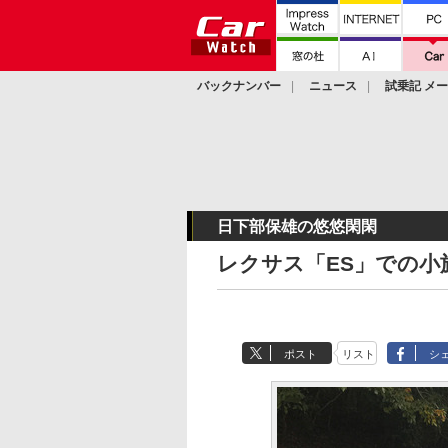
バックナンバー
ニュース
試乗記 メ
カスタム
日下部保雄の悠悠閑閑
レクサス「ES」での小
ポスト
リスト
シ