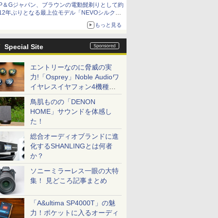
P＆Gジャパン、ブラウンの電動髭剃りとして約
減益
12年ぶりとなる最上位モデル「NEVOシルクシ
ェーバー」
もっと見る
Special Site
エントリーなのに脅威の実
力!「Osprey」Noble Audioワ
イヤレスイヤフォン4機種を
一気に聴く
鳥肌ものの「DENON
HOME」サウンドを体感し
た！
総合オーディオブランドに進
化するSHANLINGとは何者
か？
ソニーミラーレス一眼の大特
集！ 見どころ記事まとめ
「A&ultima SP4000T」の魅
力！ポケットに入るオーディ