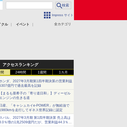
Impress サイト
全カテゴリ
イクル
イベント
アクセスランキング
時間
24時間
1週間
1カ月
ホンダ、2027年3月期第1四半期決算の営業利益
5307億円で過去最高を記録
【まるも亜希子の「寄り道日和」】ディーゼル
エンジンの生きる道
日産、「キャシュカイe-POWER」が無給油で
1980kmを走行してギネス世界記録に認定
スバル、2027年3月期 第1四半期決算 売上高は
3.0％増の1兆2509億円だが、営業利益44.3％減
の426億円、当期利益10.3％減の492億円で増収