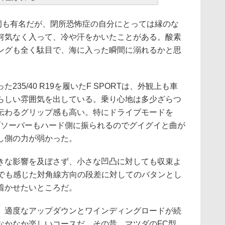
洞も有名だが、閉所恐怖症の自分にとっては縁のな
何気なく入って、冷や汗をかいたことがある。酸素
ングも全く駄目で、海に入った瞬間に溺れるかと思
35/40 R19を履いたF SPORTは、外観上も車
らしい雰囲気を出している。乗り心地は多少ざらつ
伝わるグリップ感も高い。特にドライブモードを
ブソーバーもハード側に振られるのでグイグイと曲が
し側の力が弱かった。
な影響を及ぼさず、小さな凹凸に対しても収束よ
n Lでも感じた対角線方向の段差に対してのバタンとし
着かせたいところだ。
適度なアップダウンとワインディングロードが続
なかなか楽しいコースだ。その昔、マツダのFC型