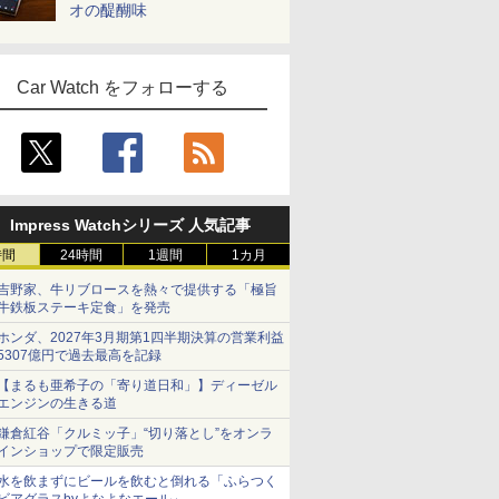
オの醍醐味
Car Watch をフォローする
Impress Watchシリーズ 人気記事
時間
24時間
1週間
1カ月
吉野家、牛リブロースを熱々で提供する「極旨
牛鉄板ステーキ定食」を発売
ホンダ、2027年3月期第1四半期決算の営業利益
5307億円で過去最高を記録
【まるも亜希子の「寄り道日和」】ディーゼル
エンジンの生きる道
鎌倉紅谷「クルミッ子」“切り落とし”をオンラ
インショップで限定販売
水を飲まずにビールを飲むと倒れる「ふらつく