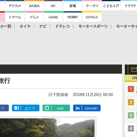
ーカー別
タイヤ
ナビ
ドラレコ
モータースポーツ
モーターサ
1
旅行
日下部保雄
2018年11月26日 00:00
ェア
はてブ
note
LinkedIn