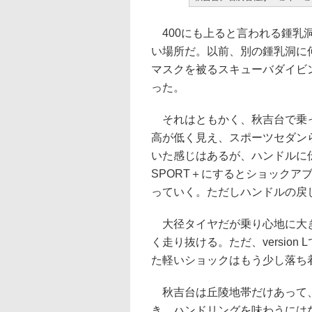
400にも上ると言われる鍾乳
い場所だ。以前、別の鍾乳洞に
マスクを被るスキューバダイビ
った。
それはともかく、秋吉台で乗った2
高が低く見え、スポーツセダン
いた感じはあるが、ハンドルに
SPORT＋にするとショックア
っていく。ただしハンドルの戻
大径タイヤだが乗り心地に大き
く走り抜ける。ただ、versio
た軽いショックはもう少し落ち
秋吉台は丘陵地帯だけあって、
き、ハンドリングを味わうには