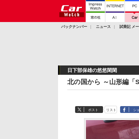
バックナンバー
ニュース
試乗記 メ
カスタム
日下部保雄の悠悠閑閑
北の国から ～山形編「S
ポスト
リスト
シ