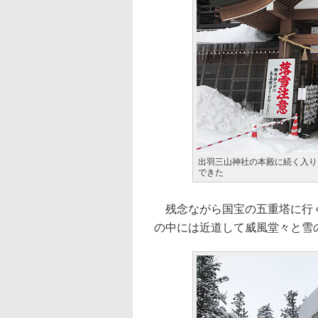
出羽三山神社の本殿に続く入り
できた
残念ながら国宝の五重塔に行く
の中には近道して威風堂々と雪