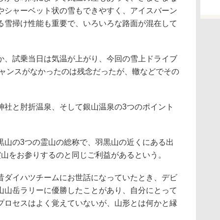
やシャーベット状の雪もできやすく、アイスバーン
る雪掃け性能も重要で、いろいろな路面が混在して
、試乗当日は気温が上がり、今回の雪上ドライブ
チャンスがなかったのは残念だったが、轍などでその
社と肘折温泉、そして銀山温泉の3つのポイント
山の3つの霊山の総称で、羽黒山の近くにある出
霊山をお参りするのと同じご利益があるという。
ダイハツチームにお世話になっていたとき、デビ
山山岳ラリーに優勝したことがあり、自分にとって
プロセスはよく覚えていないが、山形とは何かと縁