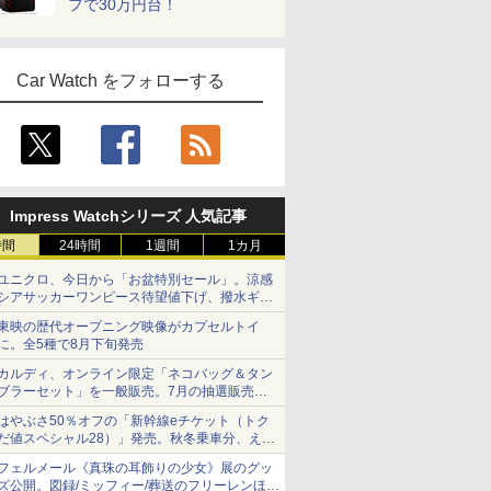
フで30万円台！
Car Watch をフォローする
Impress Watchシリーズ 人気記事
時間
24時間
1週間
1カ月
ユニクロ、今日から「お盆特別セール」。涼感
シアサッカーワンピース待望値下げ、撥水ギア
ショーツは1990円に
東映の歴代オープニング映像がカプセルトイ
に。全5種で8月下旬発売
カルディ、オンライン限定「ネコバッグ＆タン
ブラーセット」を一般販売。7月の抽選販売の
当選無効分
はやぶさ50％オフの「新幹線eチケット（トク
だ値スペシャル28）」発売。秋冬乗車分、えき
ねっと限定
フェルメール《真珠の耳飾りの少女》展のグッ
ズ公開。図録/ミッフィー/葬送のフリーレンほ