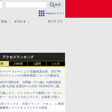
Impress サイト
全カテゴリ
イクル
イベント
アクセスランキング
時間
24時間
1週間
1カ月
スーパーフォーミュラ 近藤真彦会長、2027年
のスケジュールや熊本地震についての募金活動
を紹介
NEXCO西日本、川田橋（下り線）の復旧状況
公開 九州道 宮原SA〜八代ICで8月9日中に緊急
車両を通行可能に
三菱ふそう、インドネシアで新型バス「キャン
ター・エクストラロングバス」を発表 小型トラ
ックベースの観光・旅客輸送向けバス
UDトラックス、大型トラック「クオン」に車両
運搬用ショートキャブトラクタ追加