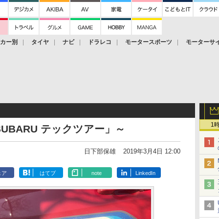
ーカー別
タイヤ
ナビ
ドラレコ
モータースポーツ
モーターサ
1
UBARU テックツアー」～
日下部保雄
2019年3月4日 12:00
ェア
はてブ
note
LinkedIn