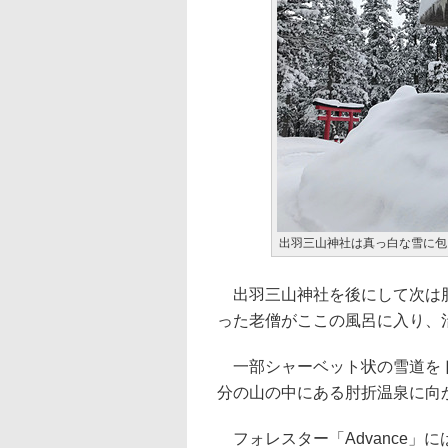
出羽三山神社は真っ白な雪に包
出羽三山神社を後にして次は肘
った老僧がここの風呂に入り、
一部シャーベット状の雪道をド
分の山の中にある肘折温泉に向
フォレスター「Advance」