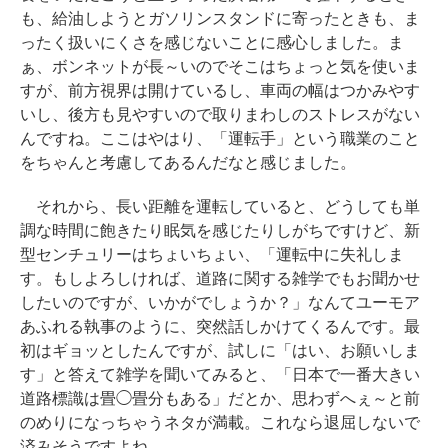
も、給油しようとガソリンスタンドに寄ったときも、ま
ったく扱いにくさを感じないことに感心しました。ま
ぁ、ボンネットが長～いのでそこはちょっと気を使いま
すが、前方視界は開けているし、車両の幅はつかみやす
いし、後方も見やすいので取りまわしのストレスがない
んですね。ここはやはり、「運転手」という職業のこと
をちゃんと考慮してあるんだなと感じました。
それから、長い距離を運転していると、どうしても単
調な時間に飽きたり眠気を感じたりしがちですけど、新
型センチュリーはちょいちょい、「運転中に失礼しま
す。もしよろしければ、道路に関する雑学でもお聞かせ
したいのですが、いかがでしょうか？」なんてユーモア
あふれる執事のように、突然話しかけてくるんです。最
初はギョッとしたんですが、試しに「はい、お願いしま
す」と答えて雑学を聞いてみると、「日本で一番大きい
道路標識は畳◯畳分もある」だとか、思わずへぇ～と前
のめりになっちゃうネタが満載。これなら退屈しないで
済みそうですよね。