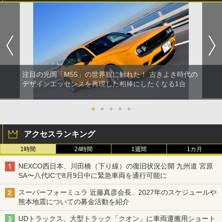
注目の光岡「M55」の世界観に触れた！ 古きよき時代の
デザインエッセンスを再現した相棒にしたくなる1台
●
●
●
●
●
アクセスランキング
1時間
24時間
1週間
1カ月
NEXCO西日本、川田橋（下り線）の復旧状況公開 九州道 宮原
SA〜八代ICで8月9日中に緊急車両を通行可能に
スーパーフォーミュラ 近藤真彦会長、2027年のスケジュールや
熊本地震についての募金活動を紹介
UDトラックス、大型トラック「クオン」に車両運搬用ショート