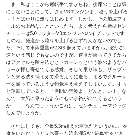
ま、私はここから運転手ですからね。後席のことは気
にしないことにして、さぁV8エンジンよ、唸りを上げろ
～！とばかりに走りはじめます。しかし、その加速フィ
ールのお上品なことといったら。よく考えたら新型セン
チュリーは5.0リッターV8エンジンのハイブリッドです
ものね。発進から唸りを上げるはずなんかないのでし
た。そして車両重量が2.3tを超えていますから、鋭い加
速という感じでもないのですが、速度が乗ってきてから
はアクセルを踏み込むとドカ～ンッという波のようなパ
ワーが押し寄せてくる感覚。そして乗り味も、ザッブ～
ンと来る波を捕まえて滑るように走る、まるでクルーザ
ーを操っているような錯覚さえ覚えてしまいます。ずっ
と運転していると、「世間の荒波よ、どんとこい！」な
んて、大船に乗ったように心の余裕が出てくるという
か……。なんでしょうかこれは、センチュリーマジック
なんでしょうか。
それにしても、全長5.3m超えの巨体だというのに、夕
食をいただこうと立ち寄った浜名湖SAで駐車するとき