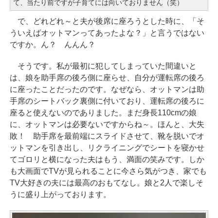
て、当たり前ですが子育てには向いておりません（笑）
で、どれどれ～と夫が後席に座ろうとした時に、「そ
ういえばオットマンってあったよな？」と言うではない
ですか。ん？ んんん？
そうです。私が最初に犯してしまっていた間違いと
は、娘を助手席の後ろ側に座らせ、自分が運転席の後ろ
に座ったことだったのです。なぜなら、オットマンは助
手席のシートバック裏側に付いており、運転席の後ろに
座ると使えないのでありました。まだ身長110cmの娘
に、オットマンは必要ないですからね～。ほんと、大失
敗！ 助手席を最前端にスライドさせて、靴を脱いでオ
ットマンを引き出し、リクライニングでシートを寝かせ
てゴロリと横になった夫はもう、満面の笑みです。しか
も大画面でTVが見られることに今さら気がつき、家でも
TV大好きの夫には最高のおもてなし。娘と2人で楽しそ
うに盛り上がっております。