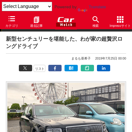
Powered by
Translate
まるも亜希子の「寄り道日和」
カテゴリ
過去記事
検索
Impressサイト
新型センチュリーを堪能した、わが家の超贅沢ロ
ングドライブ
まるも亜希子
2019年7月25日 00:00
リスト