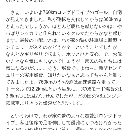
さぁ、いよいよ760kmロングドライブのゴール、自宅
が見えてきました。私が運転を交代してからは360kmほ
ど走ったでしょうか。ほとんど疲れを感じないのは、や
っぱりシッカリと作られているクルマだからかなと感じ
ます。最後の心配ごとは、わが家の狭い駐車場に新型セ
ンチュリーが入るのかどうか？ ということでしたが、
なんとかギリギリで収まり、ホッとひと安心。で、お偉
い方々なら気にもしないでしょうが、庶民の私たちには
気になるのが……。そう、燃費ですよね～。新型センチ
ュリーの実用燃費、知りたいなぁと思ってちゃんと測っ
てみましたよ。760kmのうち9割は高速道路を走って、
トータルで12.2km/Lという結果に。JC08モード燃費の1
3.6km/Lには及びませんでしたが、どの国のV8エンジン
搭載車よりきっと優秀だと思います。
というわけで、わが家の夢のような超贅沢ロングドラ
イブ。私は後席で足を伸ばして優雅にくつろげなかった
ことだけが心残りですが（笑）、運転してもなかなか快