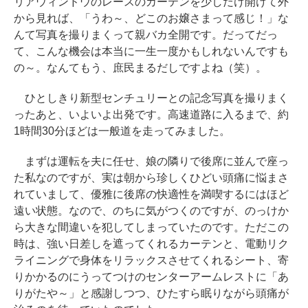
リアウィンドウのレースのカーテンを少しだけ開けて外
から見れば、「うわ～、どこのお嬢さまって感じ！」な
んて写真を撮りまくって親バカ全開です。だってだっ
て、こんな機会は本当に一生一度かもしれないんですも
の～。なんてもう、庶民まるだしですよね（笑）。
ひとしきり新型センチュリーとの記念写真を撮りまく
ったあと、いよいよ出発です。高速道路に入るまで、約
1時間30分ほどは一般道を走ってみました。
まずは運転を夫に任せ、娘の隣りで後席に並んで座っ
た私なのですが、実は朝から珍しくひどい頭痛に悩まさ
れていまして、優雅に後席の快適性を満喫するにはほど
遠い状態。なので、のちに気がつくのですが、のっけか
ら大きな間違いを犯してしまっていたのです。ただこの
時は、強い日差しを遮ってくれるカーテンと、電動リク
ライニングで身体をリラックスさせてくれるシート、寄
りかかるのにうってつけのセンターアームレストに「あ
りがたや～」と感謝しつつ、ひたすら眠りながら頭痛が