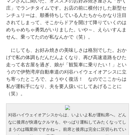
マンさんに聞いた、オススメのお好み焼き屋さん「かく
庄」でランチタイムです。お店の前に横付けした新型セ
ンチュリーは、順番待ちしている人たちからかなり注目
されてしまって、そこからドアを開けて降りていくのは
めちゃめちゃ勇気がいりました。いや～、えらいすんま
せん、乗ってたのが私なんかで（笑）。
にしても、お好み焼きの美味しさは格別でした。おか
げで私の体調もだんだんよくなり、再び高速道路をひた
走って名古屋を過ぎ、娘が「観覧車に乗りたい！」とい
うので伊勢湾岸自動車道の刈谷ハイウェイオアシスに立
ち寄ったところで、ようやく復活！ なのでここからは
私が運転手になり、夫を要人扱いにしてあげることに
（笑）。
刈谷ハイウェイオアシスからは、いよいよ私が運転席へ。どん
なに後席が快適なクルマも、やっぱり運転してみたくなってし
まうのは職業病ですかね～。前席と後席は完全に区切られてい