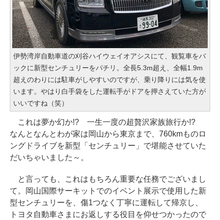
伊勢湾岸自動車道の刈谷ハイウェイオアシスにて、観覧車をバ
ックに新型センチュリーをパチリ。全長5.3m超え、全幅1.9m
超えのわりには駐車がしやすいのですが、乗り降りには気を使
います。やはり白手袋をした運転手がドアを押さえていた方が
いいですね（笑）
これは夢か幻か!? 一生一度の超贅沢家族旅行か!?
なんとなんとわが家は岡山から東京まで、760kmものロ
ングドライブを新型「センチュリー」で堪能させていた
だいちゃいました～。
と言っても、これはもちろん重要な任務でございまし
て。岡山国際サーキットでのイベント展示で使用した新
型センチュリーを、傷1つなく丁寧に運転して帰京し、
トヨタ自動車さまにお返しする役目を仰せつかったので