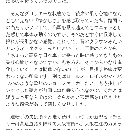
治るのを待っていたのでした。
そんなグロッキーな状態でも、後席の乗り心地になん
ともいえない「懐かしさ」を感じ取っていた私。路面へ
の当たりがソフトで、凸凹を乗り越えてもグニャッとし
た感じで車体が動くのですが、そのあとすぐに収束して
揺れが長引かない感覚。これって、昔のクラウンみたい
というか、タクシーみたいというか、子供のころから
「ちょっと高級な日本車」に乗った時に感じてきたあの
乗り心地じゃないですか。もちろん、そこからかなり進
化していることは間違いないのですが、目指す路線は変
わってない印象です。例えばロールス・ロイスやマイバ
ッハのような欧州のショーファーカーだと、もう少しビ
シッとした硬さが前面に出た乗り心地なので、それとは
違う日本車ならではの、柔らかさと安定感を両立させた
ような感覚があって嬉しくなりました。
運転手の夫は淡々と走り続け、いつしか新型センチュ
リーは高速道路を降りて大阪市街へ。大阪在住のカメラ