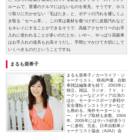
ルームで、普通のクルマにはないものを発見。そうです、ホコ
リ取りに欠かせない「毛ばたき」と、ボディの汚れを優しくふ
き取る「セーム革」。この革は素材を傷つけずに皮脂汚れなど
もキレイにすることができるそうで、高級アクセサリーのお手
入れに使われることが多いのだとか。いや～、やっぱり高級車
はお手入れの道具もお高そうだし、手間ヒマかけて大切にして
いくべきものだということですね
まるも亜希子
まるも亜希子／カーライフ・ジ
ャーナリスト。 映画声優、自動
車雑誌編集者を経て、2003年に
独立。雑誌、ラジオ、ＴＶ、ト
ークショーなどメディア出演の
ほか、モータースポーツ参戦や
安全運転インストラクターなど
も務める。海外モーターショ
ー、ドライブ取材も多数。2004
年、2005年にはサハラ砂漠ラリ
ーに参戦、完走。日本自動車ジ
ャーナリスト協会（AJAJ）会