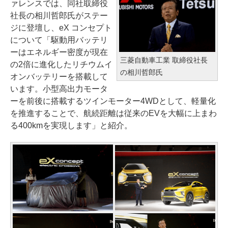
ァレンスでは、同社取締役
社長の相川哲郎氏がステー
ジに登壇し、eX コンセプト
について「駆動用バッテリ
ーはエネルギー密度が現在
三菱自動車工業 取締役社長
の2倍に進化したリチウムイ
の相川哲郎氏
オンバッテリーを搭載して
います。小型高出力モータ
ーを前後に搭載するツインモーター4WDとして、軽量化
を推進することで、航続距離は従来のEVを大幅に上まわ
る400kmを実現します」と紹介。