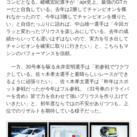
コンビとなる。嵯峨宏紀選手が「apr史上、最強のGTカ
ーだと自負している。去年は2勝してチャンピオンを獲
れなかったので、今年は3勝してチャンピオンを獲りた
い」と自信たっぷりに語れば、中山雄一選手は「今回ガ
ラッと変わったプリウスを楽しみにしている。去年の成
績からいっても遅いはずはないので、実力を引き出して
チャンピオンを確実に取りに行きたい」と、こちらもマ
シンのパフォーマンスを信頼。
一方、30号車を駆る永井宏明選手は「初参戦でワクワ
クしている。佐々木孝太選手と素晴らしいレースができ
るように頑張りたい」、佐々木孝太選手は「昨年はスポ
ット参戦だったが今年はフル参戦。（31号車のドライバ
ーを含め）皆で力を合わせて強いプリウスを作り上げて
いきたい」と、初年度ならではの不安がありつつも、上
位でのリザルトを期待している様子だった。