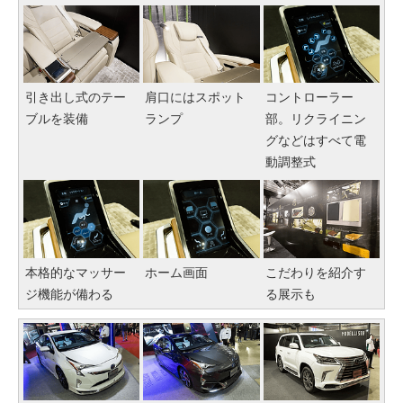
引き出し式のテー
肩口にはスポット
コントローラー
ブルを装備
ランプ
部。リクライニン
グなどはすべて電
動調整式
本格的なマッサー
ホーム画面
こだわりを紹介す
ジ機能が備わる
る展示も