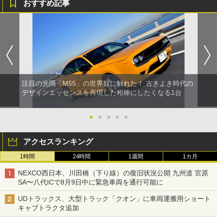
おすすめ記事
注目の光岡「M55」の世界観に触れた！ 古きよき時代の
デザインエッセンスを再現した相棒にしたくなる1台
●
●
●
●
●
アクセスランキング
1時間
24時間
1週間
1カ月
NEXCO西日本、川田橋（下り線）の復旧状況公開 九州道 宮原
SA〜八代ICで8月9日中に緊急車両を通行可能に
UDトラックス、大型トラック「クオン」に車両運搬用ショート
キャブトラクタ追加