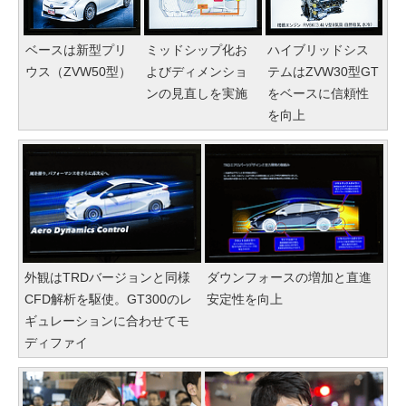
ベースは新型プリ
ミッドシップ化お
ハイブリッドシス
ウス（ZVW50型）
よびディメンショ
テムはZVW30型GT
ンの見直しを実施
をベースに信頼性
を向上
外観はTRDバージョンと同様
ダウンフォースの増加と直進
CFD解析を駆使。GT300のレ
安定性を向上
ギュレーションに合わせてモ
ディファイ