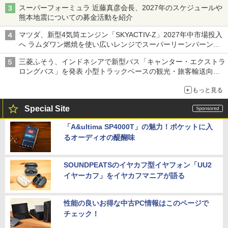
スーパーフォーミュラ 近藤真彦会長、2027年のスケジュールや
熊本地震についての募金活動を紹介
マツダ、新型4気筒エンジン「SKYACTIV-Z」2027年中市場投入
へ ラムダワン燃焼を使い広いレンジでスーパーリーンバーン燃
焼を実現
三菱ふそう、インドネシアで新型バス「キャンター・エクストラ
ロングバス」を発表 小型トラックベースの観光・旅客輸送向け
バス
もっと見る
Special Site
「A&ultima SP4000T」の魅力！ポケットに入
るオーディオの醍醐味
SOUNDPEATSのイヤカフ型イヤフォン「UU2
イヤーカフ」をイヤカフマニアが語る
性能の良いお得な中古PC情報はこのページで
チェック！