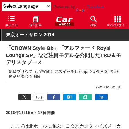
Powered by
Translate
Car Watch
自動車
トヨタ
クラウン
カテゴリ
過去記事
検索
Impressサイト
東京オートサロン 2016
「CROWN Style Gb」「アルファード Royal
Lounge SP」など注目モデルを公開したTRD＆モ
デリスタブース
新型プリウス（ZVW50）にスイッチしたapr SUPER GT参戦
体制発表会も開催
（2016/1/16 01:38）
リスト
2016年1月15日～17日開催
ここでは北ホールに並ぶトヨタ系カスタマイズメーカ