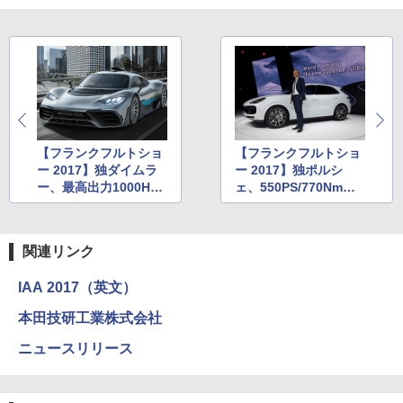
【フランクフルトショ
【フランクフルトショ
ー 2017】独ダイムラ
ー 2017】独ポルシ
ー、最高出力1000HP
ェ、550PS/770NmのV
以上のPHVスポーツ
8ツインターボを搭載
「Mercedes-AMG Pro
する新型「カイエン タ
ject ONE」世界初公開
ーボ」世界初公開
関連リンク
IAA 2017（英文）
本田技研工業株式会社
ニュースリリース