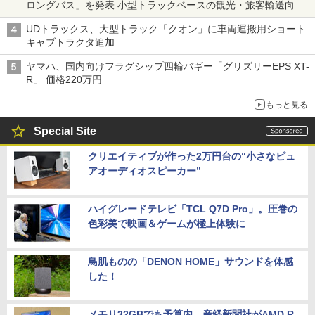
ロングバス」を発表 小型トラックベースの観光・旅客輸送向け
バス
UDトラックス、大型トラック「クオン」に車両運搬用ショート
キャブトラクタ追加
ヤマハ、国内向けフラグシップ四輪バギー「グリズリーEPS XT-
R」 価格220万円
もっと見る
Special Site
クリエイティブが作った2万円台の“小さなピュ
アオーディオスピーカー”
ハイグレードテレビ「TCL Q7D Pro」。圧巻の
色彩美で映画＆ゲームが極上体験に
鳥肌ものの「DENON HOME」サウンドを体感
した！
メモリ32GBでも予算内。産経新聞社がAMD R