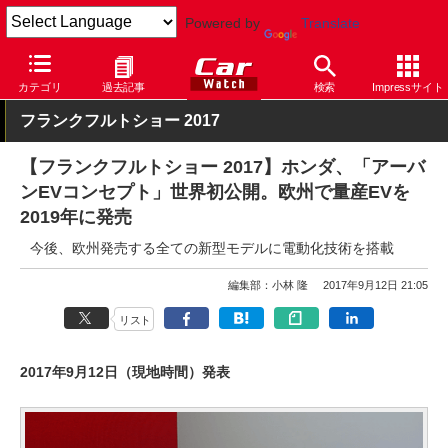
Powered by
Translate
Car Watch
イベント
フランクフルトショー
2017
カテゴリ
過去記事
検索
Impressサイト
フランクフルトショー 2017
【フランクフルトショー 2017】ホンダ、「アーバ
ンEVコンセプト」世界初公開。欧州で量産EVを
2019年に発売
今後、欧州発売する全ての新型モデルに電動化技術を搭載
編集部：小林 隆
2017年9月12日 21:05
リスト
2017年9月12日（現地時間）発表