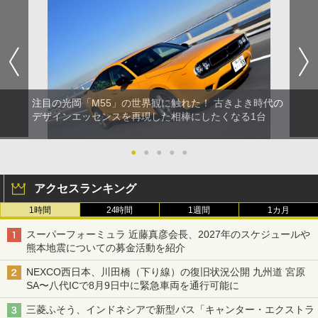
注目の光岡「M55」の世界観に触れた！ 古きよき時代の
デザインエッセンスを再現した相棒にしたくなる1台
●
●
●
●
●
アクセスランキング
1時間
24時間
1週間
1カ月
スーパーフォーミュラ 近藤真彦会長、2027年のスケジュールや
熊本地震についての募金活動を紹介
NEXCO西日本、川田橋（下り線）の復旧状況公開 九州道 宮原
SA〜八代ICで8月9日中に緊急車両を通行可能に
三菱ふそう、インドネシアで新型バス「キャンター・エクストラ