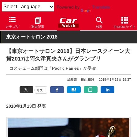
Powered by
Translate
Car Watch
イベント
東京オートサロン
カテゴリ
過去記事
検索
Impressサイト
東京オートサロン 2018
【東京オートサロン 2018】日本レースクイーン大
賞2017は阿久津真央さんがグランプリ
コスチューム部門は「Pacific Fairies」が受賞
編集部：椿山和雄
2018年1月13日 15:37
リスト
2018年1月13日 発表