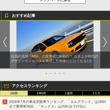
おすすめ記事
注目の光岡「M55」の世界観に触れた！ 古きよき時代の
デザインエッセンスを再現した相棒にしたくなる1台
●
●
●
●
●
アクセスランキング
1時間
24時間
1週間
1カ月
2026年7月の車名別新車ランキング、「エルグランド」は1883
台で乗用車36位、「キックス」は2591台で27位に