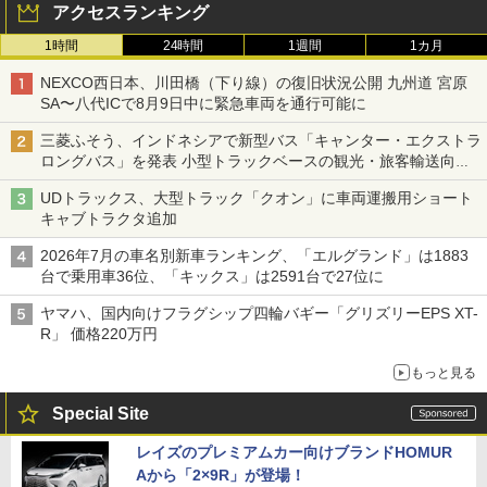
アクセスランキング
1時間
24時間
1週間
1カ月
NEXCO西日本、川田橋（下り線）の復旧状況公開 九州道 宮原
SA〜八代ICで8月9日中に緊急車両を通行可能に
三菱ふそう、インドネシアで新型バス「キャンター・エクストラ
ロングバス」を発表 小型トラックベースの観光・旅客輸送向け
バス
UDトラックス、大型トラック「クオン」に車両運搬用ショート
キャブトラクタ追加
2026年7月の車名別新車ランキング、「エルグランド」は1883
台で乗用車36位、「キックス」は2591台で27位に
ヤマハ、国内向けフラグシップ四輪バギー「グリズリーEPS XT-
R」 価格220万円
もっと見る
Special Site
レイズのプレミアムカー向けブランドHOMUR
Aから「2×9R」が登場！