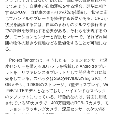
メラでは十分ではない。例えば、自動車の自動運転を考
えてみよう。自動車が自動運転をする場合、頭脳に相当
するCPUが、自動車のまわりの状況を認識し、状況に応
じてハンドルやブレーキを操作する必要がある。CPUが
状況を認識するには、自車のまわりのクルマや歩行者ま
での距離を数値化する必要がある。それらを実現するの
が、モーションセンサーと深度センサーで、それぞれ周
囲の物体の動きや距離などを数値化することが可能にな
る。
Project Tangoでは、そうしたモーションセンサーと深
度センサーを備える3Dカメラを搭載したAndroidタブレ
ットを、リファレンスタブレットとして開発者向けに販
売をしている。スペックはSoCがNVIDIAのTegra K1、4
GBメモリ、128GBのストレージ、7型ディスプレイ、Wi
-Fi/BT/LTEモデムとなっており、ハイエンドなスペック
のタブレットになっている。特徴的なのは、背面に用意
されている3Dカメラで、400万画素のRGB-IRカメラ、モ
ーショントラッキングカメラ、深度センサーの3つが搭