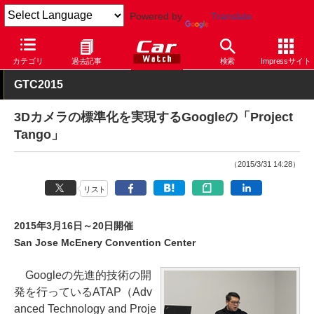
Powered by
Translate
Car Watch
技術
その他
カテゴリ
過去記事
検索
Impressサイト
GTC2015
3Dカメラの標準化を実現するGoogleの「Project
Tango」
（2015/3/31 14:28）
リスト
2015年3月16日～20日開催
San Jose McEnery Convention Center
Googleの先進的技術の開
発を行っているATAP（Adv
anced Technology and Proje