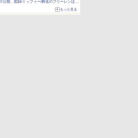
ズ公開。図録/ミッフィー/葬送のフリーレンほ
か、注目ブランドコラボが実現
もっと見る