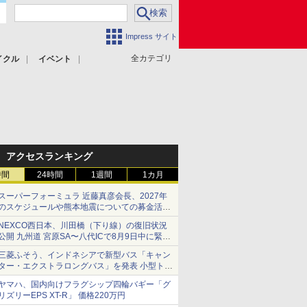
Impress サイト
全カテゴリ
イクル
イベント
アクセスランキング
時間
24時間
1週間
1カ月
スーパーフォーミュラ 近藤真彦会長、2027年
のスケジュールや熊本地震についての募金活動
を紹介
NEXCO西日本、川田橋（下り線）の復旧状況
公開 九州道 宮原SA〜八代ICで8月9日中に緊急
車両を通行可能に
三菱ふそう、インドネシアで新型バス「キャン
ター・エクストラロングバス」を発表 小型トラ
ックベースの観光・旅客輸送向けバス
ヤマハ、国内向けフラグシップ四輪バギー「グ
リズリーEPS XT-R」 価格220万円