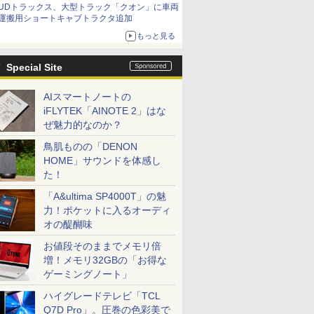
UDトラックス、大型トラック「クオン」に車両
運搬用ショートキャブトラクタ追加
もっと見る
Special Site
AIスマートノートの
iFLYTEK「AINOTE 2」はな
ぜ魅力的なのか？
鳥肌ものの「DENON
HOME」サウンドを体感し
た！
「A&ultima SP4000T」の魅
力！ポケットに入るオーディ
オの醍醐味
お値段そのままでメモリ倍
増！メモリ32GBの「お得な
ゲーミングノート」
ハイグレードテレビ「TCL
Q7D Pro」。圧巻の色彩美で