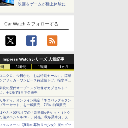
映画＆ゲームが極上体験に
Car Watch をフォローする
Impress Watchシリーズ 人気記事
時間
24時間
1週間
1カ月
ユニクロ、今日から「お盆特別セール」。涼感
シアサッカーワンピース待望値下げ、撥水ギア
ショーツは1990円に
東映の歴代オープニング映像がカプセルトイ
に。全5種で8月下旬発売
カルディ、オンライン限定「ネコバッグ＆タン
ブラーセット」を一般販売。7月の抽選販売の
当選無効分
はやぶさ50％オフの「新幹線eチケット（トク
だ値スペシャル28）」発売。秋冬乗車分、えき
ねっと限定
フェルメール《真珠の耳飾りの少女》展のグッ