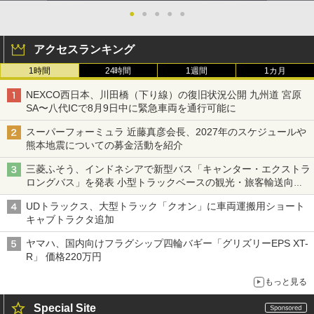
●
●
●
●
●
アクセスランキング
1時間
24時間
1週間
1カ月
NEXCO西日本、川田橋（下り線）の復旧状況公開 九州道 宮原
SA〜八代ICで8月9日中に緊急車両を通行可能に
スーパーフォーミュラ 近藤真彦会長、2027年のスケジュールや
熊本地震についての募金活動を紹介
三菱ふそう、インドネシアで新型バス「キャンター・エクストラ
ロングバス」を発表 小型トラックベースの観光・旅客輸送向け
バス
UDトラックス、大型トラック「クオン」に車両運搬用ショート
キャブトラクタ追加
ヤマハ、国内向けフラグシップ四輪バギー「グリズリーEPS XT-
R」 価格220万円
もっと見る
Special Site