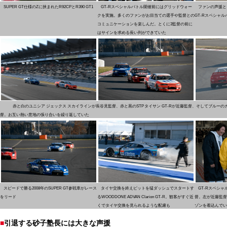
SUPER GT仕様のZに挟まれたR92CPとR390 GT1
GT-Rスペシャルバトル開催前にはグリッドウォー
ファンの声援と
クを実施。多くのファンがお目当ての選手や監督との
GT-Rスペシャル
コミュニケーションを楽しんだ。とくに3監督の前に
はサインを求める長い列ができていた
赤と白のユニシア ジェックス スカイラインが長谷見監督、赤と黒のSTP タイサン GT-Rが近藤監督、そしてブルー
督。お互い熱い意地の張り合いを繰り返していた
スピードで勝る2008年のSUPER GT参戦車がレース
タイヤ交換を終えピットを猛ダッシュでスタートす
GT-Rスペシ
をリード
るWOODDONE ADVAN Clarion GT-R。観客がすぐ近
督。左が近藤監督
くでタイヤ交換を見られるような配慮も
ゾンを着込んでい
■
引退する砂子塾長には大きな声援