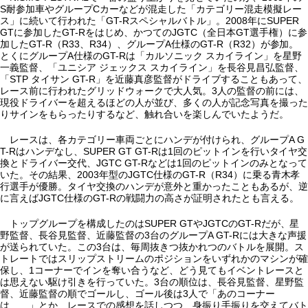
S耐参加車やグループCカーなどが混走した「カテゴリー混走模擬レー
ス」に続いて行われた「GT-Rスペシャルバトル」。2008年にSUPER
GTに参加したGT-Rをはじめ、かつてのJGTC（全日本GT選手権）に参
加したGT-R（R33、R34）、グループA仕様のGT-R（R32）が参加。
とくにグループA仕様のGT-Rは「カルソニック スカイライン」を星野
一義監督、「ユニシア ジェックス スカイライン」を長谷見昌弘監督、
「STP タイサン GT-R」を近藤真彦監督がドライブすることもあって、
レース前に行われたグリッドウォークで大人気。3人の監督の前には、
現役ドライバーを超えるほどの人が並び、多くの人が記念写真を撮った
りサインをもらったりするなど、触れ合いを楽しんでいたようだ。
レースは、各カテゴリー車両ごとにハンデが付けられ、グループA G
T-Rはハンデなし、SUPER GT GT-Rは1回のピットインを行いタイヤ交
換とドライバー交代、JGTC GT-Rなどは1回のピットインのみとなって
いた。その結果、2003年型のJGTC仕様のGT-R（R34）に乗る青木孝
行選手が優勝。タイヤ交換のハンデが意外と重かったこともあるが、逆
に言えばJGTC仕様のGT-Rの戦闘力の高さが証明されたとも言える。
トップグループを構成したのはSUPER GTやJGTCのGT-Rだが、星
野監督、長谷見監督、近藤監督の3台のグループA GT-Rには大きな声援
が送られていた。この3台は、毎周抜きつ抜かれつのバトルを展開。ス
トレートではスリップストリームのポジションをいずれかのマシンが確
保し、1コーナーでインを奪い合うなど、どう見てもイベントレースと
は思えない駆け引きを行っていた。3台の順位は、長谷見監督、星野監
督、近藤監督の順でゴールし、ゴール後は3人で「あのコーナー
は……」とか、レースでの感想を話しつつ、身振り手振りを交えてバト