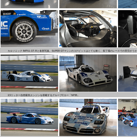
カルソニック IMPUL GT-Rと各部写真。SUPER GTマシンのコクピットはとても狭く、長丁場のレースでの苦労がう
3.5リッター自然吸気エンジンを搭載するグループCカー「NP35」