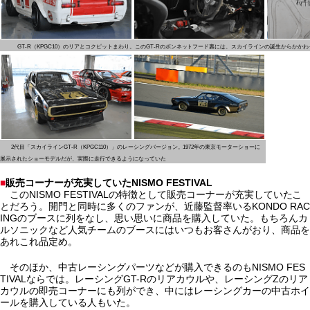
GT-R（KPGC10）のリアとコクピットまわり。このGT-Rのボンネットフード裏には、スカイラインの誕生からかか
2代目「スカイラインGT-R（KPGC110）」のレーシングバージョン。1972年の東京モーターショーに
展示されたショーモデルだが、実際に走行できるようになっていた
■
販売コーナーが充実していたNISMO FESTIVAL
このNISMO FESTIVALの特徴として販売コーナーが充実していたこ
とだろう。開門と同時に多くのファンが、近藤監督率いるKONDO RAC
INGのブースに列をなし、思い思いに商品を購入していた。もちろんカ
ルソニックなど人気チームのブースにはいつもお客さんがおり、商品を
あれこれ品定め。
そのほか、中古レーシングパーツなどが購入できるのもNISMO FES
TIVALならでは。レーシングGT-Rのリアカウルや、レーシングZのリア
カウルの即売コーナーにも列ができ、中にはレーシングカーの中古ホイ
ールを購入している人もいた。