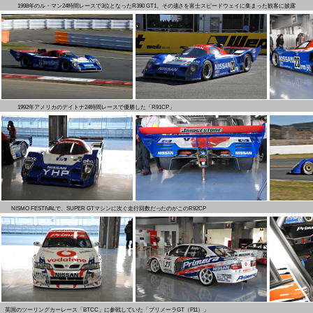
1998年のル・マン24時間レースで3位となったR390 GT1。その速さを富士スピードウェイに集まった観客に披露
1992年アメリカのデイトナ24時間レースで優勝した「R91CP」
NISMO FESTIVALで、SUPER GTマシンに次ぐ走行回数だったのがこのR92CP
英国のツーリングカーレース「BTCC」に参戦していた「プリメーラGT（P11）」