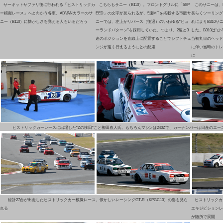
サーキットサファリ後に行われる「ヒストリックカ
こちらもサニー（B110）。フロントグリルに「5SP
このサニーは、B
ー模擬レース」へと向かう各車。ADVANカラーのサ
EED」の文字が見られるが、5速MTを搭載する市販サ
長らくツーリング
ニー（B110）に懐かしさを覚える人もいるだろう
ニーでは、左上がリバース（後退）のいわゆる“ヒュ
れによりB310
ーランドパターン”を採用していた。つまり、2速と3
した。B310は“
速のポジションを直線上に配置することでシフトチェ
当初丸目のヘッド
ンジが速く行えるようにとの配慮
に伴い当時のトレ
に
ヒストリックカーレースに出場した“Zの柳田”こと柳田春人氏。もちろんマシンは240Zで、カーナンバーは日産のエー
総計27台が出走したヒストリックカー模擬レース。懐かしいレーシングGT-R（KPGC10）の姿も見ら
ヒストリックカー
れる
エキジビションレ
が随所で展開