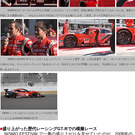
NISMOのモーターホームの中から登場したカルロス・ゴーンCEO。登場が事前に予告されていなかったため、観客か
声援にまず感謝を述べ、「みなさんの日々の生活にワクワクをお届けします」と宣言。すべて日本語でスピーチした
2008年のSUPER GTチャンピオンとなったブノワ・トレルイエ選手（左）と本山哲選手（右）。今シーズンのナンバ
ら現れたのは、チャンピオンナンバーであるゼッケン1。剥がすときにやや手間取ったために、司会者からは「日産のエース
突っ込まれていた
2009年シーズンはチャンピオンナンバーを付けて戦
うことになるXANAVI NISMO GT-R
■
盛り上がった歴代レーシングGT-Rでの模擬レース
NISMO FESTIVALで一番の盛り上がりを見せていたのが、2008年の