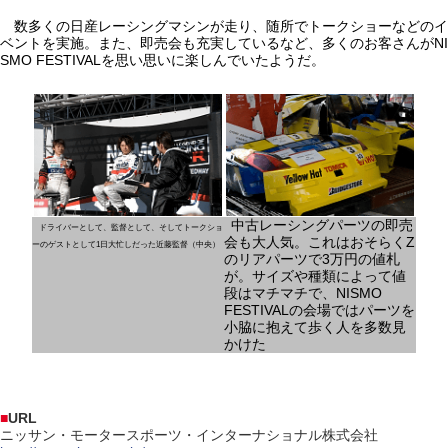
数多くの日産レーシングマシンが走り、随所でトークショーなどのイ
ベントを実施。また、即売会も充実しているなど、多くのお客さんがNI
SMO FESTIVALを思い思いに楽しんでいたようだ。
中古レーシングパーツの即売
ドライバーとして、監督として、そしてトークショ
会も大人気。これはおそらくZ
ーのゲストとして1日大忙しだった近藤監督（中央）
のリアパーツで3万円の値札
が。サイズや種類によって値
段はマチマチで、NISMO
FESTIVALの会場ではパーツを
小脇に抱えて歩く人を多数見
かけた
■
URL
ニッサン・モータースポーツ・インターナショナル株式会社