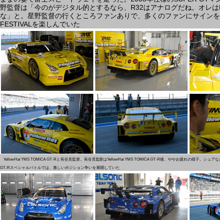
野監督は「今のがデジタル的とするなら、R32はアナログだね。オレは
な」と。星野監督の行くところファンありで、多くのファンにサインをす
FESTIVALを楽しんでいた
YellowHat YMS TOMICA GT-Rと長谷見監督。長谷見監督はYellowHat YMS TOMICA GT-R後、ややお疲れの様子
GT-Rスペシャルバトルでは、激しいポジション争いを展開していた