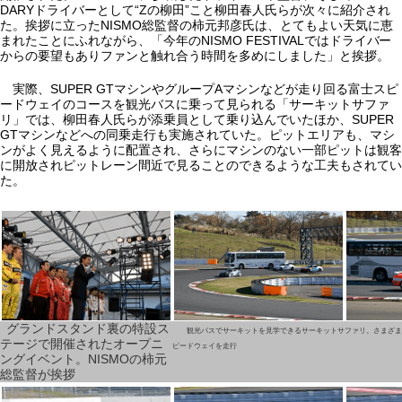
DARYドライバーとして“Zの柳田”こと柳田春人氏らが次々に紹介され
た。挨拶に立ったNISMO総監督の柿元邦彦氏は、とてもよい天気に恵
まれたことにふれながら、「今年のNISMO FESTIVALではドライバー
からの要望もありファンと触れ合う時間を多めにしました」と挨拶。
実際、SUPER GTマシンやグループAマシンなどが走り回る富士スピ
ードウェイのコースを観光バスに乗って見られる「サーキットサファ
リ」では、柳田春人氏らが添乗員として乗り込んでいたほか、SUPER
GTマシンなどへの同乗走行も実施されていた。ピットエリアも、マシ
ンがよく見えるように配置され、さらにマシンのない一部ピットは観客
に開放されピットレーン間近で見ることのできるような工夫もされてい
た。
グランドスタンド裏の特設ス
観光バスでサーキットを見学できるサーキットサファリ。さまざま
テージで開催されたオープニ
ピードウェイを走行
ングイベント。NISMOの柿元
総監督が挨拶