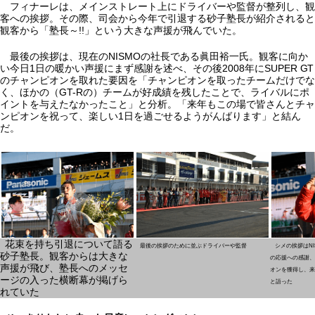
フィナーレは、メインストレート上にドライバーや監督が整列し、観
客への挨拶。その際、司会から今年で引退する砂子塾長が紹介されると
観客から「塾長～!!」という大きな声援が飛んでいた。
最後の挨拶は、現在のNISMOの社長である眞田裕一氏。観客に向か
い今日1日の暖かい声援にまず感謝を述べ、その後2008年にSUPER GT
のチャンピオンを取れた要因を「チャンピオンを取ったチームだけでな
く、ほかの（GT-Rの）チームが好成績を残したことで、ライバルにポ
イントを与えたなかったこと」と分析。「来年もこの場で皆さんとチャ
ンピオンを祝って、楽しい1日を過ごせるようがんばります」と結ん
だ。
花束を持ち引退について語る
最後の挨拶のために並ぶドライバーや監督
シメの挨拶はNI
砂子塾長。観客からは大きな
の応援への感謝、そ
声援が飛び、塾長へのメッセ
オンを獲得し、来年の
ージの入った横断幕が掲げら
と語った
れていた