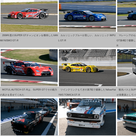
2008年度のSUPER GTチャンピオンを獲得したXAN
カルソニックブルーが美しい、カルソニック IMPU
マレーシアのセ
AVI NISMO GT-R
L GT-R
GT第4戦で優勝したWO
R
MOTUL AUTECH GT-Rは、SUPER GTでその能力
ツインクリンクもてぎの第7戦で優勝したYellowHat
観光バスとSUP
の高さを見せてくれた
YMS TOMICA GT-R
が添乗員としてバ