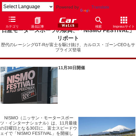
Powered by
Translate
カテゴリ
過去記事
検索
Impressサイト
日産モータースポーツの祭典、「NISMO FESTIVAL」
リポート
歴代のレーシングGT-Rが富士を駆け抜け、カルロス・ゴーンCEOもサ
プライズ登場
11月30日開催
NISMO（ニッサン・モータースポー
ツ・インターナショナル）は、11月最後
の日曜日となる30日に、富士スピードウ
ェイで「NISMO FESTIVAL」を開催し