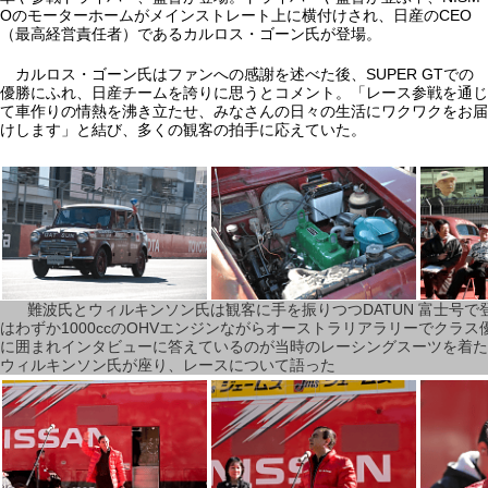
Oのモーターホームがメインストレート上に横付けされ、日産のCEO
（最高経営責任者）であるカルロス・ゴーン氏が登場。
カルロス・ゴーン氏はファンへの感謝を述べた後、SUPER GTでの
優勝にふれ、日産チームを誇りに思うとコメント。「レース参戦を通じ
て車作りの情熱を沸き立たせ、みなさんの日々の生活にワクワクをお届
けします」と結び、多くの観客の拍手に応えていた。
難波氏とウィルキンソン氏は観客に手を振りつつDATUN 富士号で登
はわずか1000ccのOHVエンジンながらオーストラリアラリーでクラ
に囲まれインタビューに答えているのが当時のレーシングスーツを着た
ウィルキンソン氏が座り、レースについて語った