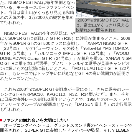
た。NISMO FESTIVALは毎年恒例となっ
ている、モータースポーツファンイベン
ト。当日は富士山がくっきり見える秋晴
れの天気の中、3万2000人の観客を集め
2008年のNISMO FESTIVAL
て行われた。
は、富士山がくっきり見える
秋晴れの中開催された
NISMO FESTIVALの今年の話題は、や
はりSUPER GTに参戦したGT-R（R35）に注目が集まるところ。2008
年からSUPER GTのGT500クラスに参戦し、「XANAVI NISMO GT-R
（23号車）」がデビューウィン。その後も「YellowHat YMS TOMICA
GT-R（3号車）」「カルソニック IMPUL GT-R（12号車）」「WOOD
DONE ADVAN Clarion GT-R（24号車）」が勝利を重ね、XANAVI NISM
O GT-Rに乗る本山哲選手、ブノワ・トレルイエ選手が見事チャンピオ
ンに輝いたのは記憶に新しいところ。「MOTUL AUTECH GT-R（22号
車）」もレースではトップ争いに絡むなどGT-Rの高い戦闘力が証明さ
れたシーズンだった。
これら2008年のSUPER GT参戦車が一堂に会し、さらに過去のレー
シングGT-RもKPGC10、KPGC110、R32、R34型が走行。また、今年
は日産の海外レース参戦50周年ということで、1958年のオーストラリ
アラリーでグループAの優勝車となった「DATSUN 富士号」の走行展示
も行われた。
■
ファンとの触れ合いを大切にしたい
オープニングイベントは、グランドスタンド裏のイベントステージで
開催された。SUPER GTに参戦したドライバーや監督、そしてLEGEN