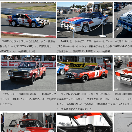
1988年のサファリラリーで総合2位、クラス優勝を
「240RS」は、シルビア（S110）をベースにグルー
4代目「パルサー
飾った「シルビア 200SX（S12）」。V型6気筒の
プBラリーのホモロゲーション取得モデルとして少数
1992年のRAC
VG30E型エンジンを搭載している
が生産された。直列4気筒のFJ24型エンジンを搭載
「ブルーバード 1600 SSS（510）」。1970年のサフ
「フェアレディ240Z（S30）」はラリーに出場し、
GT-R（KPG
ァリラリー優勝車。“ラリーの日産”のイメージを確立
1972年のモンテカルロラリーで3位入賞。ロードレー
リカ）。レーシン
したモデル
スイメージの強いZだが、そのスポーツ性の高さがラ
浮かべる人も多い
リーでも通用することを証明した