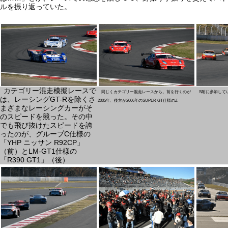
ルを振り返っていた。
カテゴリー混走模擬レースで
同じくカテゴリー混走レースから。前を行くのが
S耐に参加して
は、レーシングGT-Rを除くさ
2005年、後方が2006年のSUPER GT仕様のZ
まざまなレーシングカーがそ
のスピードを競った。その中
でも飛び抜けたスピードを誇
ったのが、グループC仕様の
「YHP ニッサン R92CP」
（前）とLM-GT1仕様の
「R390 GT1」（後）