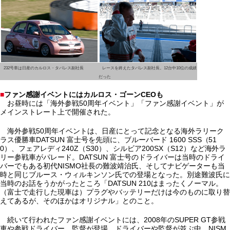
232号車は日産のカルロス・タバレス副社長
レースを終えたタバレス副社長。12台中10位の成績
だった
■
ファン感謝イベントにはカルロス・ゴーンCEOも
お昼時には「海外参戦50周年イベント」「ファン感謝イベント」が
メインストレート上で開催された。
海外参戦50周年イベントは、日産にとって記念となる海外ラリーク
ラス優勝車DATSUN 富士号を先頭に、ブルーバード 1600 SSS（51
0）、フェアレディ240Z（S30）、シルビア200SX（S12）など海外ラ
リー参戦車がパレード。DATSUN 富士号のドライバーは当時のドライ
バーでもある初代NISMO社長の難波靖治氏、そしてナビゲーターも当
時と同じブルース・ウィルキンソン氏での登場となった。別途難波氏に
当時のお話をうかがったところ「DATSUN 210はまったくノーマル。
（富士で走行した現車は）プラグやバッテリーだけは今のものに取り替
えてあるが、そのほかはオリジナル」とのこと。
続いて行われたファン感謝イベントには、2008年のSUPER GT参戦
車や参戦ドライバー、監督が登場。ドライバーや監督が並ぶ中、NISM