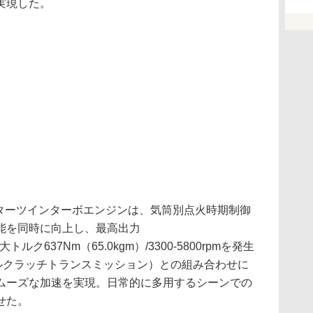
実現した。
ッターツインターボエンジンは、気筒別点火時期制御
能を同時に向上し、最高出力
最大トルク637Nm（65.0kgm）/3300-5800rpmを発生
アルクラッチトランスミッション）との組み合わせに
ムーズな加速を実現。日常的に多用するシーンでの
せた。