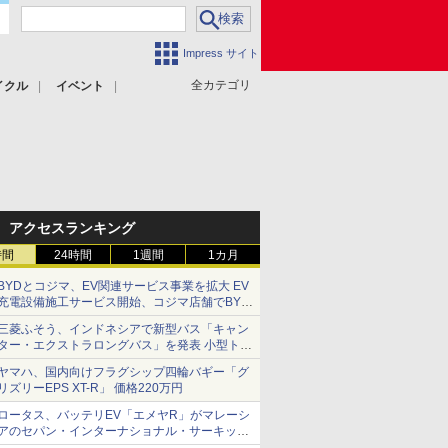
Impress サイト
全カテゴリ
イクル
イベント
アクセスランキング
時間
24時間
1週間
1カ月
BYDとコジマ、EV関連サービス事業を拡大 EV
充電設備施工サービス開始、コジマ店舗でBYD
車の展示・試乗イベントを強化
三菱ふそう、インドネシアで新型バス「キャン
ター・エクストラロングバス」を発表 小型トラ
ックベースの観光・旅客輸送向けバス
ヤマハ、国内向けフラグシップ四輪バギー「グ
リズリーEPS XT-R」 価格220万円
ロータス、バッテリEV「エメヤR」がマレーシ
アのセパン・インターナショナル・サーキット
のBEV最速タイムを樹立