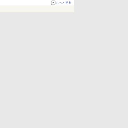
化、Windows 10/11、「Chrome」も走り回
もっと見る
る。復活記念で2026年末まで500円