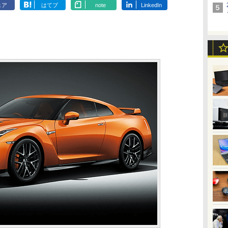
ェア
はてブ
note
LinkedIn