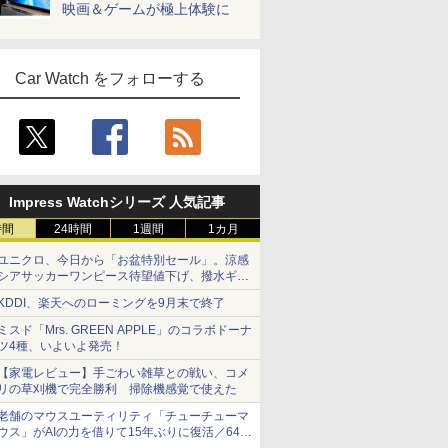
映画＆ゲームが極上体験に
Car Watch をフォローする
Impress Watchシリーズ 人気記事
時間
24時間
1週間
1カ月
ユニクロ、今日から「お盆特別セール」。涼感
シアサッカーワンピース待望値下げ、撥水ギア
ショーツは1990円に
KDDI、楽天へのローミングを9月末で終了
ミスド「Mrs. GREEN APPLE」のコラボドーナ
ツ4種、いよいよ発売！
【家電レビュー】手ごわい雑草との戦い、コメ
リの草刈機で完全勝利 掃除機感覚で使えた
老舗のマウスユーティリティ「チューチューマ
ウス」がAIの力を借りて15年ぶりに復活／64bit