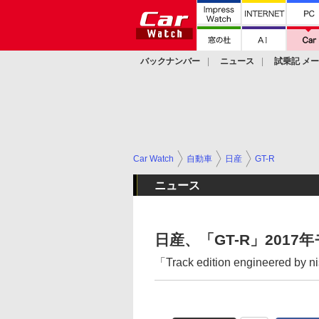
バックナンバー
ニュース
試乗記 メ
カスタム
Car Watch
自動車
日産
GT-R
ニュース
日産、「GT-R」2017
「Track edition engineer