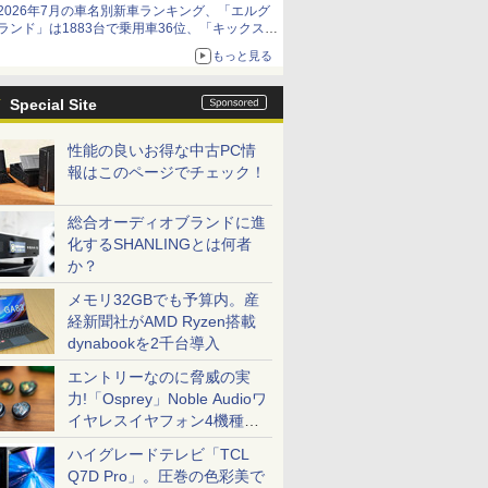
2026年7月の車名別新車ランキング、「エルグ
ランド」は1883台で乗用車36位、「キックス」
は2591台で27位に
もっと見る
Special Site
性能の良いお得な中古PC情
報はこのページでチェック！
総合オーディオブランドに進
化するSHANLINGとは何者
か？
メモリ32GBでも予算内。産
経新聞社がAMD Ryzen搭載
dynabookを2千台導入
エントリーなのに脅威の実
力!「Osprey」Noble Audioワ
イヤレスイヤフォン4機種を
一気に聴く
ハイグレードテレビ「TCL
Q7D Pro」。圧巻の色彩美で