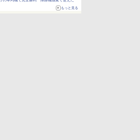
リの草刈機で完全勝利 掃除機感覚で使えた
もっと見る