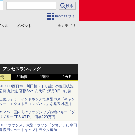
Impress サイト
全カテゴリ
イクル
イベント
アクセスランキング
時間
24時間
1週間
1カ月
NEXCO西日本、川田橋（下り線）の復旧状況
公開 九州道 宮原SA〜八代ICで8月9日中に緊急
車両を通行可能に
三菱ふそう、インドネシアで新型バス「キャン
ター・エクストラロングバス」を発表 小型トラ
ックベースの観光・旅客輸送向けバス
ヤマハ、国内向けフラグシップ四輪バギー「グ
リズリーEPS XT-R」 価格220万円
UDトラックス、大型トラック「クオン」に車両
運搬用ショートキャブトラクタ追加