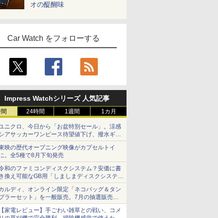
オの醍醐味
Car Watch をフォローする
Impress Watchシリーズ 人気記事
時間
24時間
1週間
1カ月
ユニクロ、今日から「お盆特別セール」。涼感
シアサッカーワンピース待望値下げ、撥水ギア
ショーツは1990円に
東映の歴代オープニング映像がカプセルトイ
に。全5種で8月下旬発売
令和のファミコンディスクシステム？安価に書
き換え可能なGB用「しましまディスクシステ
ム」
カルディ、オンライン限定「ネコバッグ＆タン
ブラーセット」を一般販売。7月の抽選販売の
当選無効分
【家電レビュー】手ごわい雑草との戦い、コメ