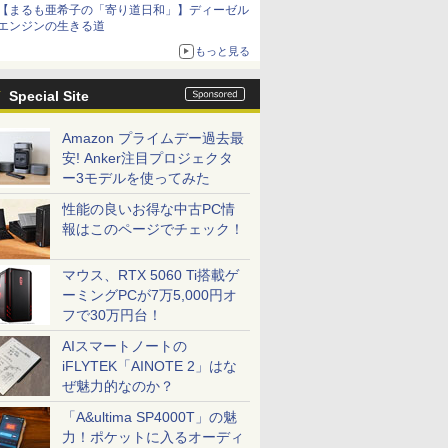
【まるも亜希子の「寄り道日和」】ディーゼル
エンジンの生きる道
もっと見る
Special Site
Amazon プライムデー過去最
安! Anker注目プロジェクタ
ー3モデルを使ってみた
性能の良いお得な中古PC情
報はこのページでチェック！
マウス、RTX 5060 Ti搭載ゲ
ーミングPCが7万5,000円オ
フで30万円台！
AIスマートノートの
iFLYTEK「AINOTE 2」はな
ぜ魅力的なのか？
「A&ultima SP4000T」の魅
力！ポケットに入るオーディ