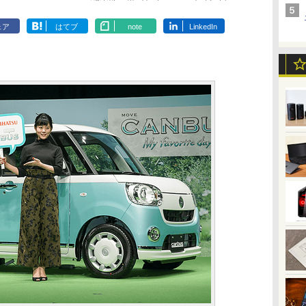
ェア
はてブ
note
LinkedIn