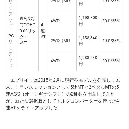
2WD（MR）
40％/25％
リ
円
ミ
テ
1,198,800
直列3気
ッ
4WD
20％/25％
円
筒DOHC
4
ド
0.66リッ
速
PC
ター
AT
1,158,840
2WD（MR）
40％/25％
リ
VVT
円
ミ
テ
1,288,440
ッ
4WD
20％/25％
円
ド
エブリイでは2015年2月に現行型モデルを発売して以
来、トランスミッションとして5速MTと2ペダルMTの5
速AGS（オートギヤシフト）の2種類を用意してきた
が、新たな選択肢としてトルクコンバーターを使った4
速ATをラインアップした。