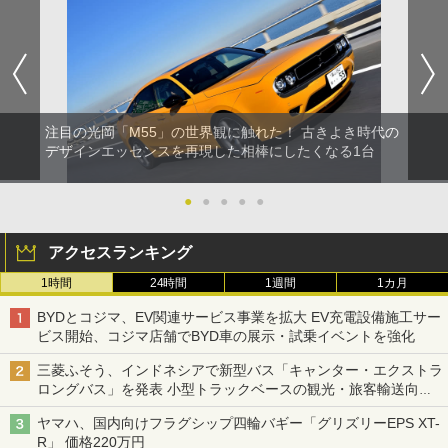
注目の光岡「M55」の世界観に触れた！ 古きよき時代の
デザインエッセンスを再現した相棒にしたくなる1台
●
●
●
●
●
アクセスランキング
1時間
24時間
1週間
1カ月
BYDとコジマ、EV関連サービス事業を拡大 EV充電設備施工サー
ビス開始、コジマ店舗でBYD車の展示・試乗イベントを強化
三菱ふそう、インドネシアで新型バス「キャンター・エクストラ
ロングバス」を発表 小型トラックベースの観光・旅客輸送向け
バス
ヤマハ、国内向けフラグシップ四輪バギー「グリズリーEPS XT-
R」 価格220万円