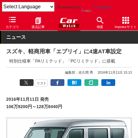
Powered by
Translate
Car Watch
自動車
スズキ
エブリイ
カテゴリ
過去記事
検索
Impressサイト
ニュース
スズキ、軽商用車「エブリイ」に4速AT車設定
特別仕様車「PAリミテッド」「PCリミテッド」に搭載
編集部：佐久間 秀
2016年11月11日 15:13
リスト
2016年11月11日 発売
106万9200円～128万8440円