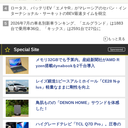
ロータス、バッテリEV「エメヤR」がマレーシアのセパン・イン
ターナショナル・サーキットのBEV最速タイムを樹立
2026年7月の車名別新車ランキング、「エルグランド」は1883
台で乗用車36位、「キックス」は2591台で27位に
もっと見る
Special Site
メモリ32GBでも予算内。産経新聞社がAMD R
yzen搭載dynabookを2千台導入
レイズ鍛造1ピースアルミホイール「CE28 N-p
lus」軽量なままに剛性を向上
鳥肌ものの「DENON HOME」サウンドを体感
した！
ハイグレードテレビ「TCL Q7D Pro」。圧巻の