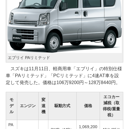
エブリイ PAリミテッド
スズキは11月11日、軽商用車「エブリイ」の特別仕様
車「PAリミテッド」「PCリミテッド」に4速AT車を設
定して発売した。価格は106万9200円～128万8440円。
エコカー
モ
変
減税（取
デ
エンジン
速
駆動方式
価格
得税/重量
ル
機
税）
PA
1,069,200