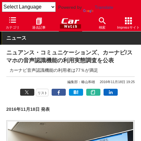
Powered by
Translate
Car Watch
技術
カテゴリ
過去記事
検索
Impressサイト
ニュース
ニュアンス・コミュニケーションズ、カーナビ/ス
マホの音声認識機能の利用実態調査を公表
カーナビ音声認識機能の利用者は77％が満足
編集部：椿山和雄
2016年11月18日 19:25
リスト
2016年11月18日 発表