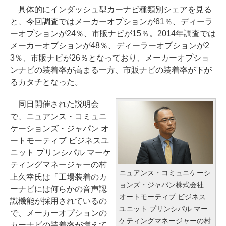
具体的にインダッシュ型カーナビ種類別シェアを見る
と、今回調査ではメーカーオプションが61％、ディーラ
ーオプションが24％、市販ナビが15％。2014年調査では
メーカーオプションが48％、ディーラーオプションが2
3％、市販ナビが26％となっており、メーカーオプショ
ンナビの装着率が高まる一方、市販ナビの装着率が下が
るカタチとなった。
同日開催された説明会
で、ニュアンス・コミュニ
ケーションズ・ジャパン オ
ートモーティブ ビジネスユ
ニット プリンシパル マーケ
ティングマネージャーの村
ニュアンス・コミュニケーシ
上久幸氏は「工場装着のカ
ョンズ・ジャパン株式会社
ーナビには何らかの音声認
オートモーティブ ビジネス
識機能が採用されているの
ユニット プリンシパル マー
で、メーカーオプションの
ケティングマネージャーの村
カーナビの装着率が増えて