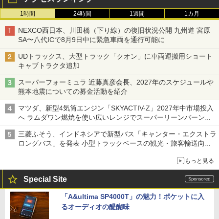
1時間
24時間
1週間
1カ月
NEXCO西日本、川田橋（下り線）の復旧状況公開 九州道 宮原
SA〜八代ICで8月9日中に緊急車両を通行可能に
UDトラックス、大型トラック「クオン」に車両運搬用ショート
キャブトラクタ追加
スーパーフォーミュラ 近藤真彦会長、2027年のスケジュールや
熊本地震についての募金活動を紹介
マツダ、新型4気筒エンジン「SKYACTIV-Z」2027年中市場投入
へ ラムダワン燃焼を使い広いレンジでスーパーリーンバーン燃
焼を実現
三菱ふそう、インドネシアで新型バス「キャンター・エクストラ
ロングバス」を発表 小型トラックベースの観光・旅客輸送向け
バス
もっと見る
Special Site
「A&ultima SP4000T」の魅力！ポケットに入
るオーディオの醍醐味