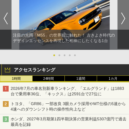
注目の光岡「M55」の世界観に触れた！ 古きよき時代の
デザインエッセンスを再現した相棒にしたくなる1台
●
●
●
●
●
アクセスランキング
1時間
24時間
1週間
1カ月
2026年7月の車名別新車ランキング、「エルグランド」は1883
台で乗用車36位、「キックス」は2591台で27位に
トヨタ、「GR86」一部改良 3眼カメラ採用やMT仕様の5速から
4速へのダウンシフト時の操作性向上など
ホンダ、2027年3月期第1四半期決算の営業利益5307億円で過去
最高を記録