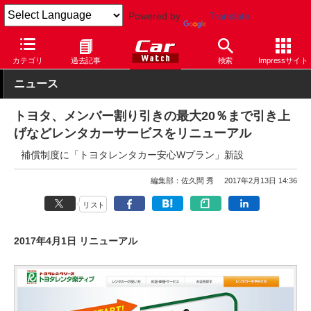
Powered by
Translate
Car Watch
自動車
トヨタ
カテゴリ
過去記事
検索
Impressサイト
ニュース
トヨタ、メンバー割り引きの最大20％まで引き上
げなどレンタカーサービスをリニューアル
補償制度に「トヨタレンタカー安心Wプラン」新設
編集部：佐久間 秀
2017年2月13日 14:36
リスト
2017年4月1日 リニューアル