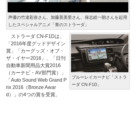
声優の竹達彩奈さん、加藤英美里さん、保志総一朗さんを起用
したスペシャルアニメ「青のストラーダ」
ストラーダ CN-F1Dは、
「2016年度グッドデザイン
賞」「カーグッズ・オブ・
ザ・イヤー2016」、「日刊
自動車新聞用品大賞2016
（カーナビ・AV部門賞）」
ブルーレイカーナビ「ストラ
「Auto Sound Web Grand P
ーダ CN-F1D」
rix 2016（Bronze Awar
d）」の4つの賞を受賞。