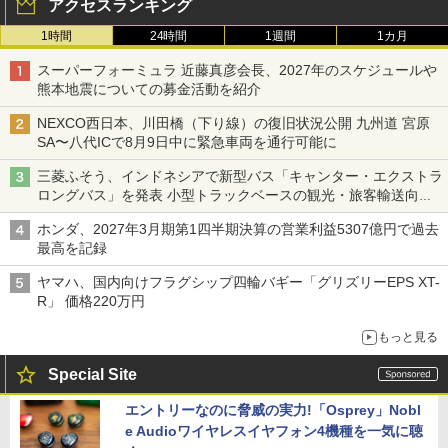
アクセスランキング
1時間
24時間
1週間
1カ月
スーパーフォーミュラ 近藤真彦会長、2027年のスケジュールや
熊本地震についての募金活動を紹介
NEXCO西日本、川田橋（下り線）の復旧状況公開 九州道 宮原
SA〜八代ICで8月9日中に緊急車両を通行可能に
三菱ふそう、インドネシアで新型バス「キャンター・エクストラ
ロングバス」を発表 小型トラックベースの観光・旅客輸送向け
バス
ホンダ、2027年3月期第1四半期決算の営業利益5307億円で過去
最高を記録
ヤマハ、国内向けフラグシップ四輪バギー「グリズリーEPS XT-
R」 価格220万円
もっと見る
Special Site
エントリーなのに脅威の実力!「Osprey」Nobl
e Audioワイヤレスイヤフォン4機種を一気に聴