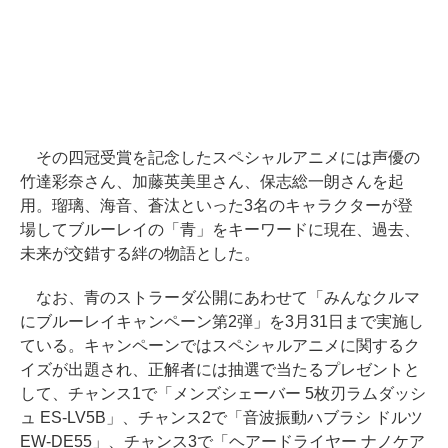
その四冠受賞を記念したスペシャルアニメには声優の
竹達彩奈さん、加藤英美里さん、保志総一朗さんを起
用。瑠璃、海音、蒼汰といった3名のキャラクターが登
場してブルーレイの「青」をキーワードに現在、過去、
未来が交錯する絆の物語とした。
なお、青のストラーダ公開にあわせて「みんなクルマ
にブルーレイキャンペーン第2弾」を3月31日まで実施し
ている。キャンペーンではスペシャルアニメに関するク
イズが出題され、正解者には抽選で当たるプレゼントと
して、チャンス1で「メンズシェーバー 5枚刃ラムダッシ
ュ ES-LV5B」、チャンス2で「音波振動ハブラシ ドルツ
EW-DE55」、チャンス3で「ヘアードライヤー ナノケア