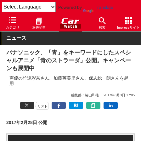
Powered by
Translate
Car Watch
ナビ
パナソニック
ストラーダ
カテゴリ
過去記事
検索
Impressサイト
ニュース
パナソニック、「青」をキーワードにしたスペシ
ャルアニメ「青のストラーダ」公開。キャンペー
ンも展開中
声優の竹達彩奈さん、加藤英美里さん、保志総一朗さんを起
用
編集部：椿山和雄
2017年3月3日 17:05
リスト
2017年2月28日 公開