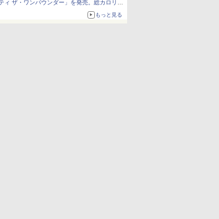
ティ ザ・ワンパウンダー」を発売。総カロリー
約1656kcal、総重量約527g！
もっと見る