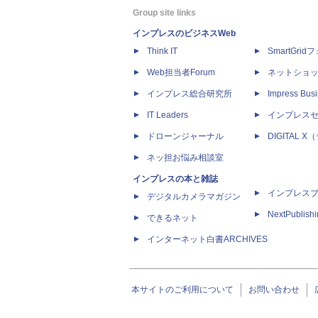
Group site links
インプレスのビジネスWeb
Think IT
SmartGri
Web担当者Forum
ネットショ
インプレス総合研究所
Impress Busi
IT Leaders
インプレス
ドローンジャーナル
DIGITAL
ネッ担お悩み相談室
インプレスの本と雑誌
インプレス
デジタルカメラマガジン
NextPublish
できるネット
インターネット白書ARCHIVES
本サイトのご利用について
お問い合わせ