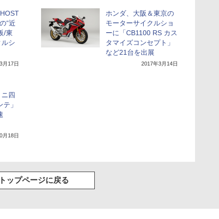
HOST
ホンダ、大阪＆東京の
」の“近
モーターサイクルショ
阪/東
ーに「CB1100 RS カス
クルシ
タマイズコンセプト」
など21台を出展
年3月17日
2017年3月14日
ミニ四
ンテ」
速
10月18日
トップページに戻る