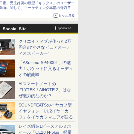
日産、受注好調の新型「キックス」のユーザー
動向に関して、マーケティング本部の寺西章氏
が解説
もっと見る
Special Site
クリエイティブが作った2万
円台の“小さなピュアオーデ
ィオスピーカー”
「A&ultima SP4000T」の魅
力！ポケットに入るオーディ
オの醍醐味
AIスマートノートの
iFLYTEK「AINOTE 2」はな
ぜ魅力的なのか？
SOUNDPEATSのイヤカフ型
イヤフォン「UU2イヤーカ
フ」をイヤカフマニアが語る
レイズ鍛造1ピースアルミホ
イール「CE28 N-plus」軽量