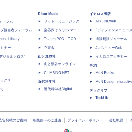
Rittor Music
イカロス出版
dフォーラム
リットーミュージック
AIRLINEweb
ップ担当者フォーラム
楽器探そう!デジマート
Jディフェンスニュー
ness Library
TシャツPOD T-OD
通訳翻訳ジャーナル
セミナー
立東舎
JレスキューWeb
 X（デジタルクロス）
山と溪谷社
イカロスアカデミー
山と溪谷オンライン
MdN
CLIMBING-NET
MdN Books
ブックス
近代科学社
MdN Design Interactiv
ing
近代科学社Digital
テックリブ
TechLib
広告掲載のご案内
編集部へのご連絡
プライバシーポリシー
会社概要