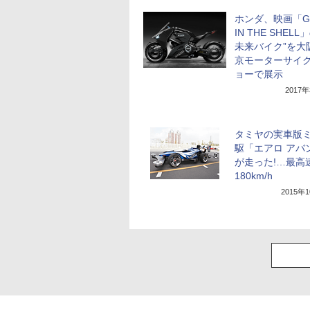
ホンダ、映画「G
IN THE SHELL
未来バイク”を大
京モーターサイ
ョーで展示
2017
タミヤの実車版
駆「エアロ アバ
が走った!…最高
180km/h
2015年