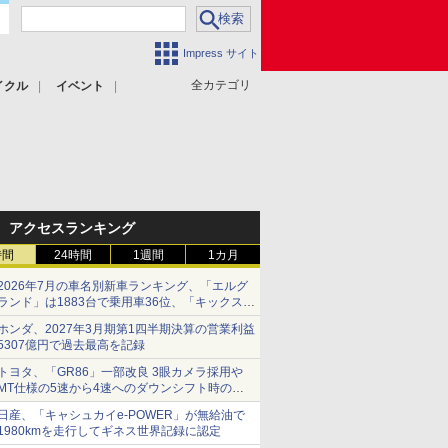
Impress サイト
全カテゴリ
イクル
イベント
アクセスランキング
時間
24時間
1週間
1カ月
2026年7月の車名別新車ランキング、「エルグ
ランド」は1883台で乗用車36位、「キックス」
は2591台で27位に
ホンダ、2027年3月期第1四半期決算の営業利益
5307億円で過去最高を記録
トヨタ、「GR86」一部改良 3眼カメラ採用や
MT仕様の5速から4速へのダウンシフト時の操
作性向上など
日産、「キャシュカイe-POWER」が無給油で
1980kmを走行してギネス世界記録に認定