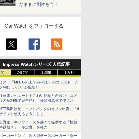
なままに剛性を向上
Car Watch をフォローする
Impress Watchシリーズ 人気記事
時間
24時間
1週間
1カ月
ミスド「Mrs. GREEN APPLE」のコラボドーナ
ツ4種、いよいよ発売！
【家電レビュー】手ごわい雑草との戦い、コメ
リの草刈機で完全勝利 掃除機感覚で使えた
NTT島田社長、ソフトバンクのセブン出資に「d
ポイント使えるようにして」
吉野家、牛リブロースを熱々で提供する「極旨
牛鉄板ステーキ定食」を発売
バーガーキング、超大型チーズバーガー「ダー