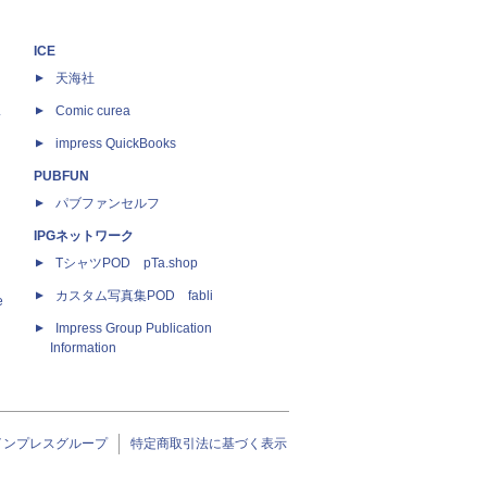
ICE
天海社
ス
Comic curea
impress QuickBooks
PUBFUN
パブファンセルフ
IPGネットワーク
TシャツPOD pTa.shop
カスタム写真集POD fabli
e
Impress Group Publication
Information
インプレスグループ
特定商取引法に基づく表示