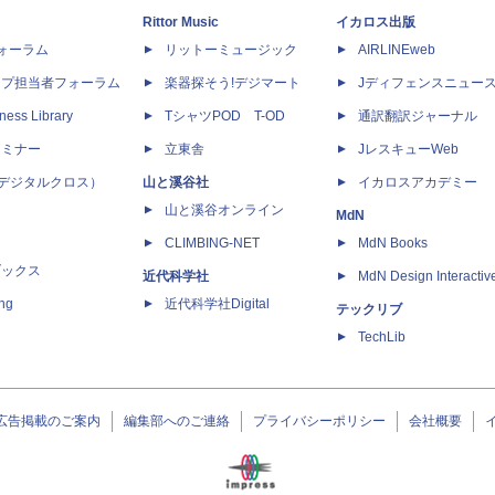
Rittor Music
イカロス出版
dフォーラム
リットーミュージック
AIRLINEweb
ップ担当者フォーラム
楽器探そう!デジマート
Jディフェンスニュー
ness Library
TシャツPOD T-OD
通訳翻訳ジャーナル
セミナー
立東舎
JレスキューWeb
 X（デジタルクロス）
山と溪谷社
イカロスアカデミー
山と溪谷オンライン
MdN
CLIMBING-NET
MdN Books
ブックス
近代科学社
MdN Design Interactiv
ing
近代科学社Digital
テックリブ
TechLib
広告掲載のご案内
編集部へのご連絡
プライバシーポリシー
会社概要