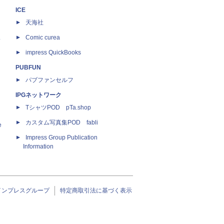
ICE
天海社
ス
Comic curea
impress QuickBooks
PUBFUN
パブファンセルフ
IPGネットワーク
TシャツPOD pTa.shop
カスタム写真集POD fabli
e
Impress Group Publication
Information
インプレスグループ
特定商取引法に基づく表示