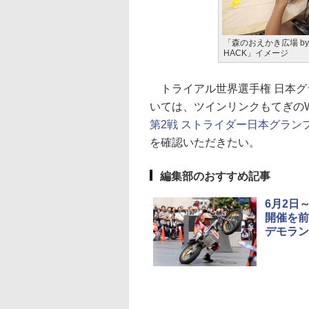
「森のおえかき広場 by 
HACK」イメージ
トライアル世界選手権 日本グ
いては、ツインリンクもてぎのW
第2戦 ストライダー日本グラン
を確認いただきたい。
編集部のおすすめ記事
6月2日
開催を前
デモラン