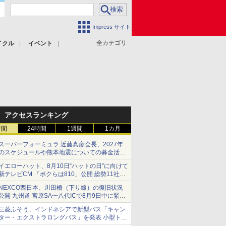
Impress サイト
全カテゴリ
イクル
イベント
アクセスランキング
時間
24時間
1週間
1カ月
スーパーフォーミュラ 近藤真彦会長、2027年
のスケジュールや熊本地震についての募金活動
を紹介
イエローハット、8月10日“ハットの日”に向けて
新テレビCM 「ボクらは810」公開 総勢11社
107名が参画
NEXCO西日本、川田橋（下り線）の復旧状況
公開 九州道 宮原SA〜八代ICで8月9日中に緊急
車両を通行可能に
三菱ふそう、インドネシアで新型バス「キャン
ター・エクストラロングバス」を発表 小型トラ
ックベースの観光・旅客輸送向けバス