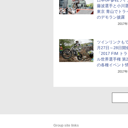
日本GP参戦ライ
藤波選手と小川
東京 青山でトラ
のデモラン披露
2017
ツインリンクもて
月27日～28日開
「2017 FIM ト
ル世界選手権 第
の各種イベント
2017
Group site links