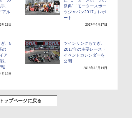
ダーの
た“モータースポーツの
選手、
祭典”「モータースポー
イアル
ツジャパン2017」レポ
ート
年5月22日
2017年4月17日
ぎ、5
ツインリンクもてぎ、
催の
2017年の主要レース・
ライア
イベントカレンダーを
2戦」
公開
情報
2016年12月14日
年4月12日
トップページに戻る