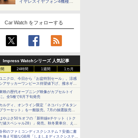
イヤレスイヤフォン4機種を
一気に聴く
Car Watch をフォローする
Impress Watchシリーズ 人気記事
時間
24時間
1週間
1カ月
ユニクロ、今日から「お盆特別セール」。涼感
シアサッカーワンピース待望値下げ、撥水ギア
ショーツは1990円に
東映の歴代オープニング映像がカプセルトイ
に。全5種で8月下旬発売
カルディ、オンライン限定「ネコバッグ＆タン
ブラーセット」を一般販売。7月の抽選販売の
当選無効分
はやぶさ50％オフの「新幹線eチケット（トク
だ値スペシャル28）」発売。秋冬乗車分、えき
ねっと限定
令和のファミコンディスクシステム？安価に書
き換え可能なGB用「しましまディスクシステ