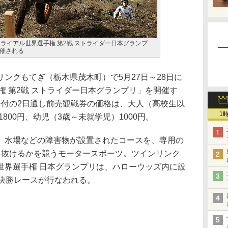
FIMトライアル世界選手権 第2戦 ストライダー日本グランプ
催される
ンクもてぎ（栃木県茂木町）で5月27日～28日に
選手権 第2戦 ストライダー日本グランプリ」を開催す
分付の2日通し前売観戦券の価格は、大人（高校生以
1
1800円、幼児（3歳～未就学児）1000円。
水場などの障害物が設置されたコースを、専用の
り抜けるかを競うモータースポーツ。ツインリンク
世界選手権 日本グランプリは、ハローウッズ内に設
の決勝レースが行なわれる。