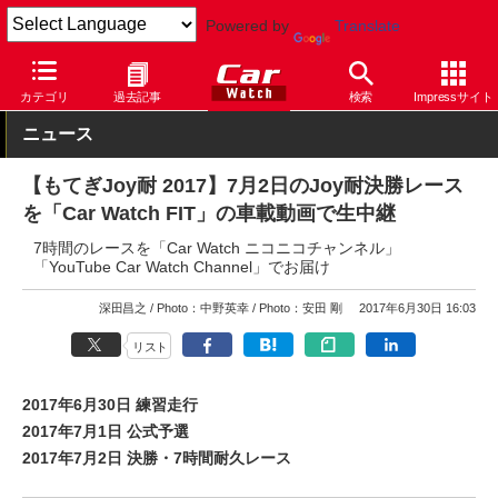
Powered by
Translate
Car Watch
モータースポーツ
サーキット
ツインリンクもてぎ
カテゴリ
過去記事
検索
Impressサイト
ニュース
【もてぎJoy耐 2017】7月2日のJoy耐決勝レース
を「Car Watch FIT」の車載動画で生中継
7時間のレースを「Car Watch ニコニコチャンネル」
「YouTube Car Watch Channel」でお届け
深田昌之
Photo：中野英幸
Photo：安田 剛
2017年6月30日 16:03
リスト
2017年6月30日 練習走行
2017年7月1日 公式予選
2017年7月2日 決勝・7時間耐久レース