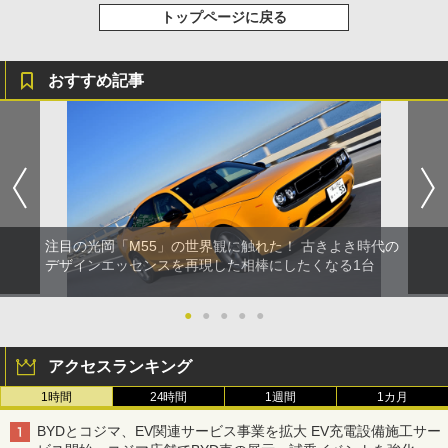
トップページに戻る
おすすめ記事
注目の光岡「M55」の世界観に触れた！ 古きよき時代の
デザインエッセンスを再現した相棒にしたくなる1台
●
●
●
●
●
アクセスランキング
1時間
24時間
1週間
1カ月
BYDとコジマ、EV関連サービス事業を拡大 EV充電設備施工サー