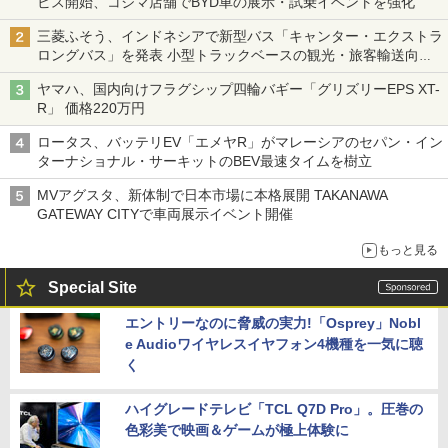
ビス開始、コジマ店舗でBYD車の展示・試乗イベントを強化
三菱ふそう、インドネシアで新型バス「キャンター・エクストラ
ロングバス」を発表 小型トラックベースの観光・旅客輸送向け
バス
ヤマハ、国内向けフラグシップ四輪バギー「グリズリーEPS XT-
R」 価格220万円
ロータス、バッテリEV「エメヤR」がマレーシアのセパン・イン
ターナショナル・サーキットのBEV最速タイムを樹立
MVアグスタ、新体制で日本市場に本格展開 TAKANAWA
GATEWAY CITYで車両展示イベント開催
もっと見る
Special Site
エントリーなのに脅威の実力!「Osprey」Nobl
e Audioワイヤレスイヤフォン4機種を一気に聴
く
ハイグレードテレビ「TCL Q7D Pro」。圧巻の
色彩美で映画＆ゲームが極上体験に