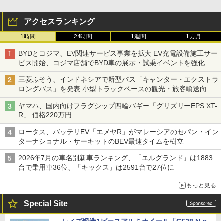
アクセスランキング
1時間
24時間
1週間
1カ月
BYDとコジマ、EV関連サービス事業を拡大 EV充電設備施工サー
ビス開始、コジマ店舗でBYD車の展示・試乗イベントを強化
三菱ふそう、インドネシアで新型バス「キャンター・エクストラ
ロングバス」を発表 小型トラックベースの観光・旅客輸送向け
バス
ヤマハ、国内向けフラグシップ四輪バギー「グリズリーEPS XT-
R」 価格220万円
ロータス、バッテリEV「エメヤR」がマレーシアのセパン・イン
ターナショナル・サーキットのBEV最速タイムを樹立
2026年7月の車名別新車ランキング、「エルグランド」は1883
台で乗用車36位、「キックス」は2591台で27位に
もっと見る
Special Site