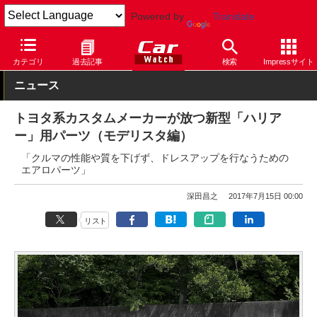
Powered by
Translate
Car Watch
自動車
トヨタ
ハリアー
カテゴリ
過去記事
検索
Impressサイト
ニュース
トヨタ系カスタムメーカーが放つ新型「ハリア
ー」用パーツ（モデリスタ編）
「クルマの性能や質を下げず、ドレスアップを行なうための
エアロパーツ」
深田昌之
2017年7月15日 00:00
リスト