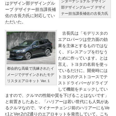
ンターナショナル デザイン
はデザイン部デザイングル
部デザイングループ デザイ
ープ デザイナー担当課長補
ナー担当課長補佐の古長力氏
佐の古長力氏に対応してい
ただいた。
古長氏は「モデリスタの
エアロパーツは空力面の効
果を主体とするものではな
く、ドレスアップを行なう
ために作っています。とは
言え、トヨタの名前を使っ
都会的な高級で洗練されたイ
ているだけに、開発時には
メージでデザインされたモデ
トヨタのテストコースでテ
リスタエアロキット Ver.１
ストドライバーがドライブ
して機能をチェックしてい
ますので、クルマの性能や質を下げることはないです」
と前置きしたあと、「ハリアーは若い世代にも人気があ
るクルマなので、マイナーチェンジ前のハリアーにもVe
r.1とVer.2の2通りのエアロキットを発売していて、こち