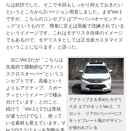
らは好評でした。そこで今回もしっかり抑えておきたい
というところから2バージョン用意しました。まずVer.1
ですが、こちらのコンセプトは“アーバン×オーセンティ
ック”というもので、簡単に言えば高級で洗練されている
というイメージです。これはモデリスタ自体のイメージ
でもあるので、モデリスタとしては正当派カスタマイズ
ということになります」と語った。
次にVer.2だが「こちらは
先進的で躍動的な“アドバン
スクロスオーバー”というコ
ンセプトです。高級という
よりもアクティブ、スポー
ティというイメージで棲み
アクティブさを求めたモデリ
分けています」とのこと。
スタ エアロキットVer.2。フ
続けて「Ver.1と2では形状
ロント、リアのバンパーにス
が違うだけでなく、使って
キッドプレート風のデザイン
いる素材も変えています。V
が使われている
er.1のほうはメッキ加飾を多