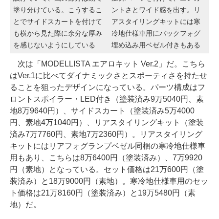
塗り分けている。こうするこ
ントさとワイド感を出す。リ
とでサイドスカートを付けて
アスタイリングキットには寒
も横から見た際に余分な厚み
冷地仕様車用にバックフォグ
を感じないようにしている
埋め込み用ベゼル付きもある
次は「MODELLISTA エアロキット Ver.2」だ。こちら
はVer.1に比べてダイナミックさとスポーティさを持たせ
ることを狙ったデザインになっている。パーツ構成はフ
ロントスポイラー・LED付き（塗装済み9万5040円、素
地8万9640円）、サイドスカート（塗装済み5万4000
円、素地4万1040円）、リアスタイリングキット（塗装
済み7万7760円、素地7万2360円）。リアスタイリング
キットにはリアフォグランプベゼル同梱の寒冷地仕様車
用もあり、こちらは8万6400円（塗装済み）、7万9920
円（素地）となっている。セット価格は21万600円（塗
装済み）と18万9000円（素地）。寒冷地仕様車用のセッ
ト価格は21万8160円（塗装済み）と19万5480円（素
地）だ。