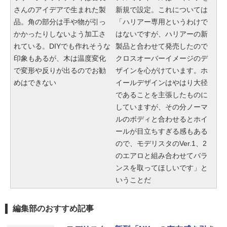
さんのアイデアで生まれた製
新規で設定。これについては
品。角の部分は手や物が引っ
「ハリアー専用というわけで
かかったりしないよう加工さ
はないですが、ハリアーの新
れている。DIYでも作れそうな
製品と合わせて発売したので
印象もあるが、木は温度変化
クロスオーバーイメージのデ
で変形や反りが出るのでお勧
ザインを心がけています。ホ
めはできない
イールデザインはやはり大径
であることを主張したものに
していますが、その分ノーマ
ルのボディと合わせるとホイ
ールが目立ちすぎる感もある
ので、モデリスタのVer.1、2
のエアロと組み合わせてバラ
ンスを取ってほしいです」と
いうことだ
編集部のおすすめ記事