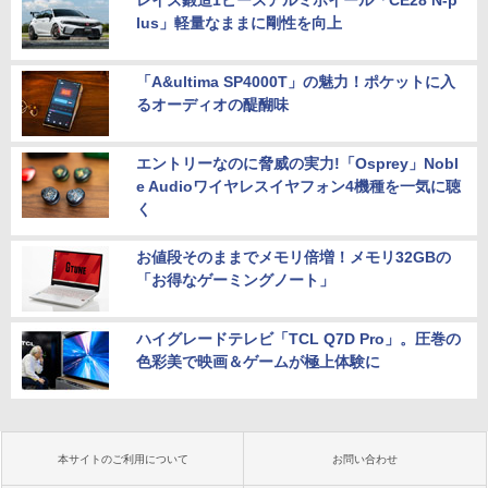
レイズ鍛造1ピースアルミホイール「CE28 N-p
lus」軽量なままに剛性を向上
「A&ultima SP4000T」の魅力！ポケットに入
るオーディオの醍醐味
エントリーなのに脅威の実力!「Osprey」Nobl
e Audioワイヤレスイヤフォン4機種を一気に聴
く
お値段そのままでメモリ倍増！メモリ32GBの
「お得なゲーミングノート」
ハイグレードテレビ「TCL Q7D Pro」。圧巻の
色彩美で映画＆ゲームが極上体験に
本サイトのご利用について
お問い合わせ