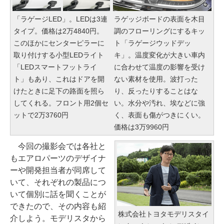
「ラゲージLED」。LEDは3連
ラゲッジボードの表面を木目
タイプ。価格は2万4840円。
調のフローリングにするキッ
このほかにセンターピラーに
ト「ラゲージウッドデッ
取り付けする小型LEDライト
キ」。温度変化が大きい車内
「LEDスマートフットライ
に合わせて温度の影響を受け
ト」もあり、これはドアを開
ない素材を使用。波打った
けたときに足下の路面を照ら
り、反ったりすることはな
してくれる。フロント用2個セ
い。水分や汚れ、埃などに強
ットで2万3760円
く、表面も傷がつきにくい。
価格は3万9960円
今回の撮影会では各社と
もエアロパーツのデザイナ
ーや開発担当者が同席して
いて、それぞれの製品につ
いて個別に話を聞くことが
できたので、その内容も紹
株式会社トヨタモデリスタイ
介しよう。モデリスタから