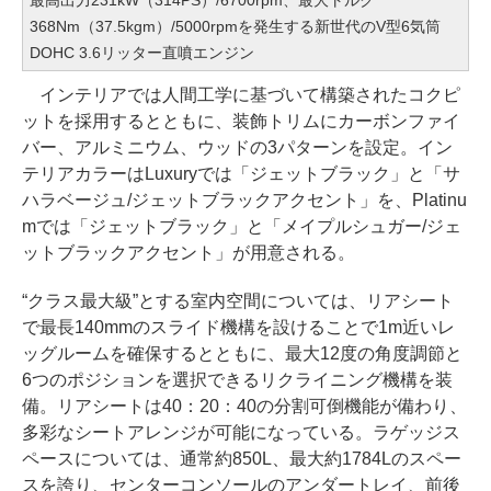
最高出力231kW（314PS）/6700rpm、最大トルク
368Nm（37.5kgm）/5000rpmを発生する新世代のV型6気筒
DOHC 3.6リッター直噴エンジン
インテリアでは人間工学に基づいて構築されたコクピ
ットを採用するとともに、装飾トリムにカーボンファイ
バー、アルミニウム、ウッドの3パターンを設定。イン
テリアカラーはLuxuryでは「ジェットブラック」と「サ
ハラベージュ/ジェットブラックアクセント」を、Platinu
mでは「ジェットブラック」と「メイプルシュガー/ジェ
ットブラックアクセント」が用意される。
“クラス最大級”とする室内空間については、リアシート
で最長140mmのスライド機構を設けることで1m近いレ
ッグルームを確保するとともに、最大12度の角度調節と
6つのポジションを選択できるリクライニング機構を装
備。リアシートは40：20：40の分割可倒機能が備わり、
多彩なシートアレンジが可能になっている。ラゲッジス
ペースについては、通常約850L、最大約1784Lのスペー
スを誇り、センターコンソールのアンダートレイ、前後