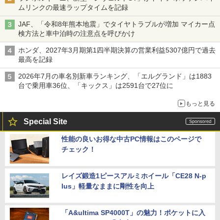
ムリンクの最速ラップタイムを記録
JAF、「令和8年熊本地震」でタイヤトラブルが増加 マイカー点
検方法と車中泊時の注意点を呼びかけ
ホンダ、2027年3月期第1四半期決算の営業利益5307億円で過去
最高を記録
2026年7月の車名別新車ランキング、「エルグランド」は1883
台で乗用車36位、「キックス」は2591台で27位に
もっと見る
Special Site
性能の良いお得な中古PC情報はこのページで
チェック！
レイズ鍛造1ピースアルミホイール「CE28 N-p
lus」軽量なままに剛性を向上
「A&ultima SP4000T」の魅力！ポケットに入