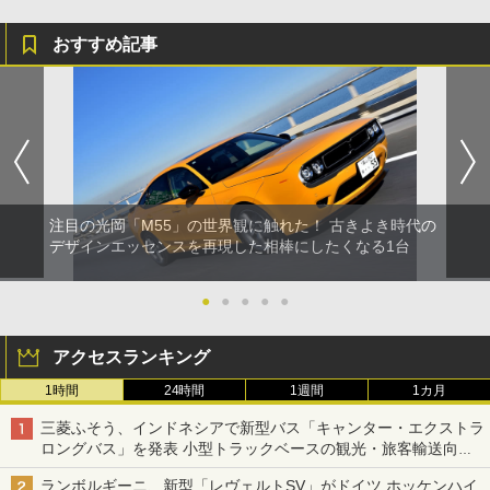
おすすめ記事
注目の光岡「M55」の世界観に触れた！ 古きよき時代の
デザインエッセンスを再現した相棒にしたくなる1台
●
●
●
●
●
アクセスランキング
1時間
24時間
1週間
1カ月
三菱ふそう、インドネシアで新型バス「キャンター・エクストラ
ロングバス」を発表 小型トラックベースの観光・旅客輸送向け
バス
ランボルギーニ、新型「レヴェルトSV」がドイツ ホッケンハイ