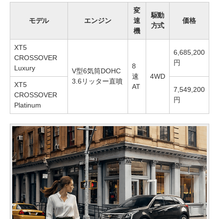
変
駆動
モデル
エンジン
速
価格
方式
機
XT5
6,685,200
CROSSOVER
円
8
Luxury
V型6気筒DOHC
速
4WD
3.6リッター直噴
XT5
AT
7,549,200
CROSSOVER
円
Platinum