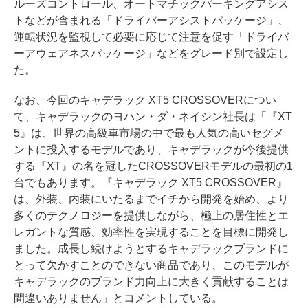
ルーズコントロール、オートマチックパーキングアシス
トなどが含まれる「ドライバーアシストパッケージ」、
運転状況を監視して必要に応じて注意を促す「ドライバ
ーアウェアネスパッケージ」などをグレード別で設定し
た。
なお、今回のキャデラック XT5 CROSSOVERについ
て、キャデラックのヨハン・ダ・ネイシン社長は「『XT
5』は、世界の高級車市場の中で最も人気の高いセグメ
ントに投入するモデルであり、キャデラックが今後提供
する『XT』の名を冠したCROSSOVERモデルの最初の1
台でもあります。『キャデラック XT5 CROSSOVER』
は、外装、内装にいたるまでイチから開発を始め、より
多くのテクノロジーを提供しながら、極上の居住性とエ
レガントな質感、効率性を実現することを目標に開発し
ました。成長し続けようとするキャデラックブランドに
とって欠かすことのできない商品であり、このモデルが
キャデラックのブランド力向上に大きく貢献することは
間違いありません」とコメントしている。