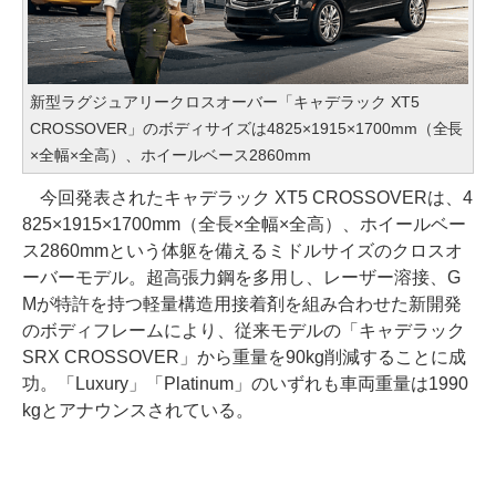
新型ラグジュアリークロスオーバー「キャデラック XT5
CROSSOVER」のボディサイズは4825×1915×1700mm（全長
×全幅×全高）、ホイールベース2860mm
今回発表されたキャデラック XT5 CROSSOVERは、4
825×1915×1700mm（全長×全幅×全高）、ホイールベー
ス2860mmという体躯を備えるミドルサイズのクロスオ
ーバーモデル。超高張力鋼を多用し、レーザー溶接、G
Mが特許を持つ軽量構造用接着剤を組み合わせた新開発
のボディフレームにより、従来モデルの「キャデラック
SRX CROSSOVER」から重量を90kg削減することに成
功。「Luxury」「Platinum」のいずれも車両重量は1990
kgとアナウンスされている。