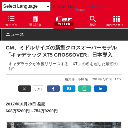
Powered by
Translate
Car Watch
自動車
GM
カテゴリ
過去記事
検索
Impressサイト
ニュース
GM、ミドルサイズの新型クロスオーバーモデル
「キャデラック XT5 CROSSOVER」日本導入
キャデラックが今後リリースする「XT」の名を冠した最初の
1台
編集部：小林 隆
2017年7月13日 17:50
リスト
2017年10月28日 発売
668万5200円～754万9200円