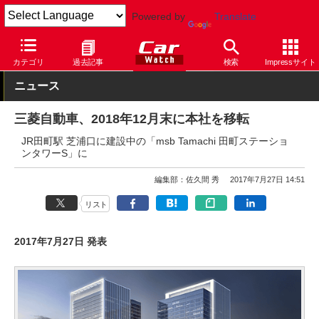
Powered by
Translate
Car Watch
自動車
三菱自動車
その他
カテゴリ
過去記事
検索
Impressサイト
ニュース
三菱自動車、2018年12月末に本社を移転
JR田町駅 芝浦口に建設中の「msb Tamachi 田町ステーショ
ンタワーS」に
編集部：佐久間 秀
2017年7月27日 14:51
リスト
2017年7月27日 発表