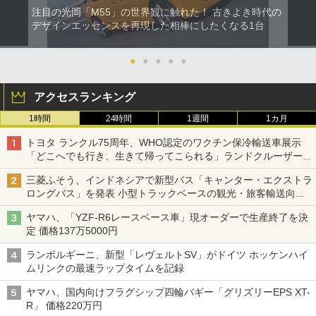
注目の光岡「M55」の世界観に触れた！ 古きよき時代の
デザインエッセンスを再現した相棒にしたくなる1台
●
●
●
●
●
アクセスランキング
1時間
24時間
1週間
1カ月
トヨタ ランクル75周年、WHO認定のワクチン保冷輸送車展示
「どこへでも行き、生きて帰ってこられる」ランドクルーザーで
命をつなぐ
三菱ふそう、インドネシアで新型バス「キャンター・エクストラ
ロングバス」を発表 小型トラックベースの観光・旅客輸送向け
バス
ヤマハ、「YZF-R6レースベース車」現オーダーで生産終了を決
定 価格137万5000円
ランボルギーニ、新型「レヴェルトSV」がドイツ ホッケンハイ
ムリンクの最速ラップタイムを記録
ヤマハ、国内向けフラグシップ四輪バギー「グリズリーEPS XT-
R」 価格220万円