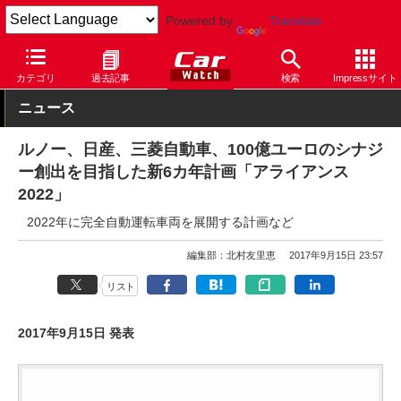
Powered by
Translate
Car Watch
自動車
ルノー
カテゴリ
過去記事
検索
Impressサイト
ニュース
ルノー、日産、三菱自動車、100億ユーロのシナジ
ー創出を目指した新6カ年計画「アライアンス
2022」
2022年に完全自動運転車両を展開する計画など
編集部：北村友里恵
2017年9月15日 23:57
リスト
2017年9月15日 発表