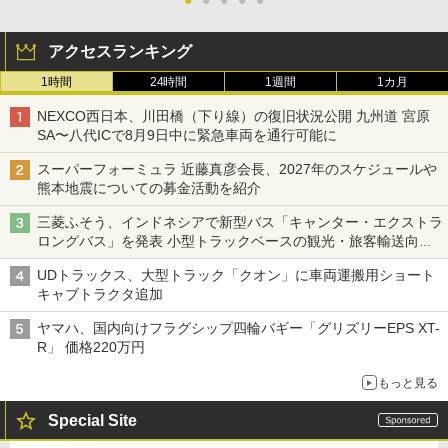
アクセスランキング
1時間
24時間
1週間
1カ月
NEXCO西日本、川田橋（下り線）の復旧状況公開 九州道 宮原
SA〜八代ICで8月9日中に緊急車両を通行可能に
スーパーフォーミュラ 近藤真彦会長、2027年のスケジュールや
熊本地震についての募金活動を紹介
三菱ふそう、インドネシアで新型バス「キャンター・エクストラ
ロングバス」を発表 小型トラックベースの観光・旅客輸送向け
バス
UDトラックス、大型トラック「クオン」に車両運搬用ショート
キャブトラクタ追加
ヤマハ、国内向けフラグシップ四輪バギー「グリズリーEPS XT-
R」 価格220万円
もっと見る
Special Site