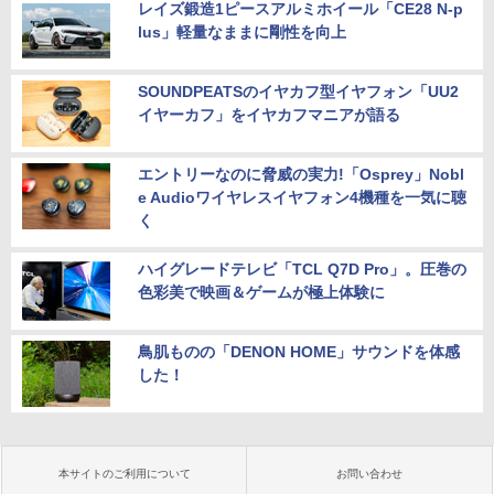
レイズ鍛造1ピースアルミホイール「CE28 N-p
lus」軽量なままに剛性を向上
SOUNDPEATSのイヤカフ型イヤフォン「UU2
イヤーカフ」をイヤカフマニアが語る
エントリーなのに脅威の実力!「Osprey」Nobl
e Audioワイヤレスイヤフォン4機種を一気に聴
く
ハイグレードテレビ「TCL Q7D Pro」。圧巻の
色彩美で映画＆ゲームが極上体験に
鳥肌ものの「DENON HOME」サウンドを体感
した！
本サイトのご利用について
お問い合わせ