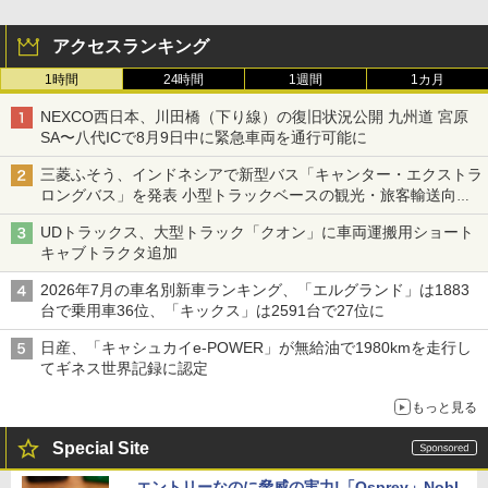
アクセスランキング
1時間
24時間
1週間
1カ月
NEXCO西日本、川田橋（下り線）の復旧状況公開 九州道 宮原
SA〜八代ICで8月9日中に緊急車両を通行可能に
三菱ふそう、インドネシアで新型バス「キャンター・エクストラ
ロングバス」を発表 小型トラックベースの観光・旅客輸送向け
バス
UDトラックス、大型トラック「クオン」に車両運搬用ショート
キャブトラクタ追加
2026年7月の車名別新車ランキング、「エルグランド」は1883
台で乗用車36位、「キックス」は2591台で27位に
日産、「キャシュカイe-POWER」が無給油で1980kmを走行し
てギネス世界記録に認定
もっと見る
Special Site
エントリーなのに脅威の実力!「Osprey」Nobl