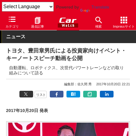
Powered by
Translate
Car Watch
自動車
トヨタ
その他
カテゴリ
過去記事
検索
Impressサイト
ニュース
トヨタ、豊田章男氏による投資家向けイベント・
キーノートスピーチ動画を公開
自動運転、ロボティクス、次世代パワートレーンなどの取り
組みについて語る
編集部：佐久間 秀
2017年10月20日 22:21
リスト
2017年10月20日 発表