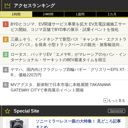
アクセスランキング
1時間
24時間
1週間
1カ月
BYDとコジマ、EV関連サービス事業を拡大 EV充電設備施工サー
ビス開始、コジマ店舗でBYD車の展示・試乗イベントを強化
三菱ふそう、インドネシアで新型バス「キャンター・エクストラ
ロングバス」を発表 小型トラックベースの観光・旅客輸送向け
バス
ロータス、バッテリEV「エメヤR」がマレーシアのセパン・イン
ターナショナル・サーキットのBEV最速タイムを樹立
ヤマハ、国内向けフラグシップ四輪バギー「グリズリーEPS XT-
R」 価格220万円
MVアグスタ、新体制で日本市場に本格展開 TAKANAWA
GATEWAY CITYで車両展示イベント開催
もっと見る
Special Site
ソニーミラーレス一眼の大特集！ 見どころ記事
まとめ