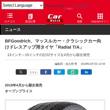
Powered by
Translate
Car Watch
タイヤ
ミシュラン
その他
カテゴリ
過去記事
検索
Impressサイト
ニュース
BFGoodrich、マッスルカー・クラシックカー向
けドレスアップ用タイヤ「Radial T/A」
13インチ～15インチの計22サイズを4月から順次発売
編集部：佐久間 秀
2018年2月7日 12:34
リスト
2018年4月から順次発売
オープンプライス