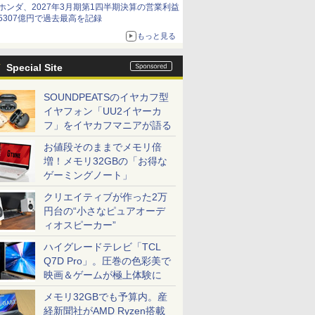
ホンダ、2027年3月期第1四半期決算の営業利益
5307億円で過去最高を記録
もっと見る
Special Site
SOUNDPEATSのイヤカフ型
イヤフォン「UU2イヤーカ
フ」をイヤカフマニアが語る
お値段そのままでメモリ倍
増！メモリ32GBの「お得な
ゲーミングノート」
クリエイティブが作った2万
円台の“小さなピュアオーデ
ィオスピーカー”
ハイグレードテレビ「TCL
Q7D Pro」。圧巻の色彩美で
映画＆ゲームが極上体験に
メモリ32GBでも予算内。産
経新聞社がAMD Ryzen搭載