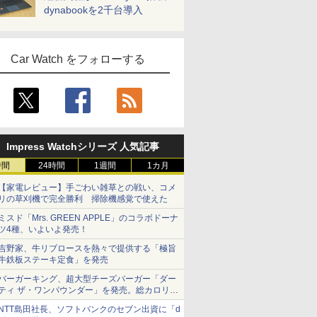
dynabookを2千台導入
Car Watch をフォローする
Impress Watchシリーズ 人気記事
時間
24時間
1週間
1カ月
【家電レビュー】手ごわい雑草との戦い、コメ
リの草刈機で完全勝利 掃除機感覚で使えた
ミスド「Mrs. GREEN APPLE」のコラボドーナ
ツ4種、いよいよ発売！
吉野家、牛リブロースを熱々で提供する「極旨
牛鉄板ステーキ定食」を発売
バーガーキング、超大型チーズバーガー「ダー
ティ ザ・ワンパウンダー」を発売。総カロリー
約1656kcal、総重量約527g！
NTT島田社長、ソフトバンクのセブン出資に「d