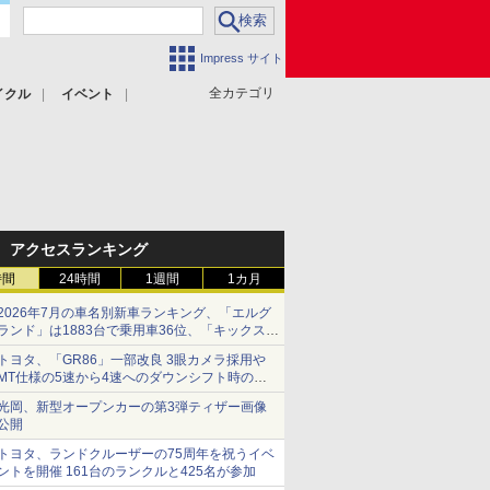
Impress サイト
全カテゴリ
イクル
イベント
アクセスランキング
時間
24時間
1週間
1カ月
2026年7月の車名別新車ランキング、「エルグ
ランド」は1883台で乗用車36位、「キックス」
は2591台で27位に
トヨタ、「GR86」一部改良 3眼カメラ採用や
MT仕様の5速から4速へのダウンシフト時の操
作性向上など
光岡、新型オープンカーの第3弾ティザー画像
公開
トヨタ、ランドクルーザーの75周年を祝うイベ
ントを開催 161台のランクルと425名が参加