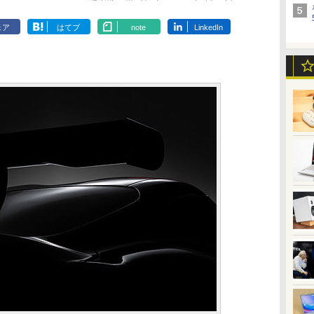
ェア
はてブ
note
LinkedIn