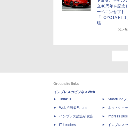
トヨタ、キャル
立40周年を記念
ーペコンセプト
「TOYOTA FT-
場
2014
Group site links
インプレスのビジネスWeb
Think IT
SmartGri
Web担当者Forum
ネットショ
インプレス総合研究所
Impress Busi
IT Leaders
インプレス