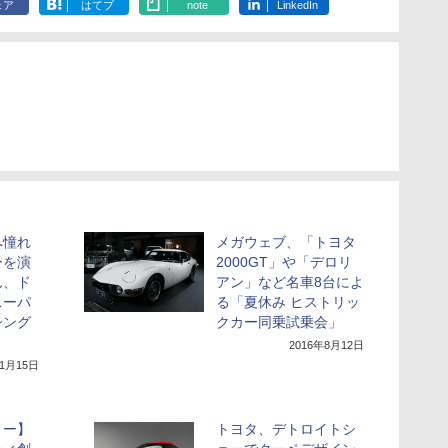
ェア
はてブ
note
LinkedIn
へ憧れ
メガウェブ、「トヨタ
ーを演
2000GT」や「デロリ
ん、ド
アン」など名車8台によ
スーパ
る「夏休み ヒストリッ
シング
クカー同乗試乗会」
2016年8月12日
年1月15日
ョー】
トヨタ、デトロイトシ