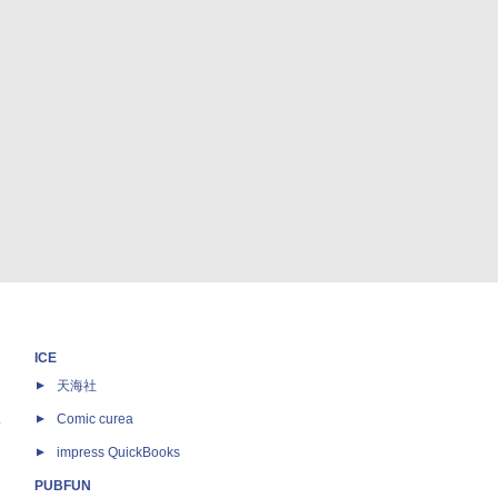
ICE
天海社
ス
Comic curea
impress QuickBooks
PUBFUN