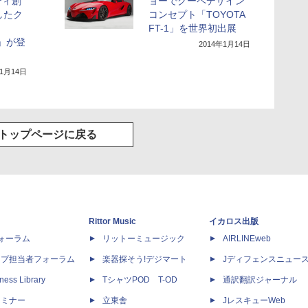
ティ創
ョーでクーペデザイン
したク
コンセプト「TOYOTA
FT-1」を世界初出展
1」が登
2014年1月14日
年1月14日
トップページに戻る
Rittor Music
イカロス出版
dフォーラム
リットーミュージック
AIRLINEweb
ップ担当者フォーラム
楽器探そう!デジマート
Jディフェンスニュー
ness Library
TシャツPOD T-OD
通訳翻訳ジャーナル
セミナー
立東舎
JレスキューWeb