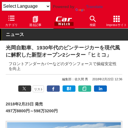
Powered by
Translate
Car Watch
自動車
光岡
コンプリートカー
カテゴリ
過去記事
検索
Impressサイト
ニュース
光岡自動車、1930年代のビンテージカーを現代風
に解釈した新型オープン2シーター「ヒミコ」
フロントアンダーカバーなどのダウンフォースで操縦安定性
を向上
編集部：佐久間 秀
2018年2月22日 12:36
リスト
2018年2月23日 発売
497万8800円～598万3200円