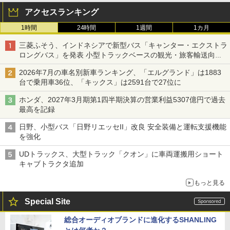
アクセスランキング
1時間
24時間
1週間
1カ月
三菱ふそう、インドネシアで新型バス「キャンター・エクストラ
ロングバス」を発表 小型トラックベースの観光・旅客輸送向け
バス
2026年7月の車名別新車ランキング、「エルグランド」は1883
台で乗用車36位、「キックス」は2591台で27位に
ホンダ、2027年3月期第1四半期決算の営業利益5307億円で過去
最高を記録
日野、小型バス「日野リエッセII」改良 安全装備と運転支援機能
を強化
UDトラックス、大型トラック「クオン」に車両運搬用ショート
キャブトラクタ追加
もっと見る
Special Site
総合オーディオブランドに進化するSHANLING