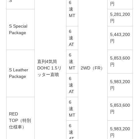
S
6
円
速
5,281,200
MT
円
S Special
6
Package
5,443,200
速
円
AT
6
5,853,600
直列4気筒
速
円
DOHC 1.5リ
MT
2WD（FR）
S Leather
ッター直噴
Package
6
5,983,200
速
円
AT
6
5,853,600
速
円
RED
MT
TOP（特別
6
仕様車）
5,983,200
速
円
AT