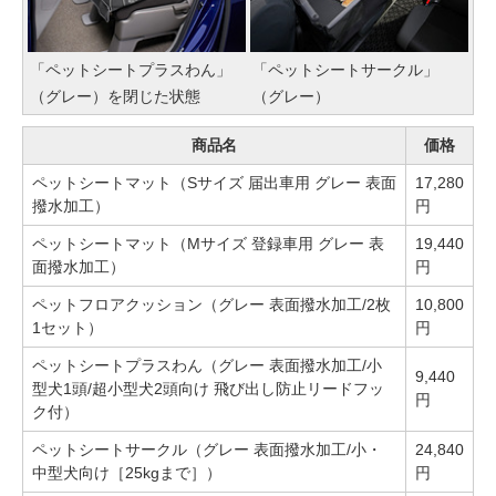
「ペットシートプラスわん」
「ペットシートサークル」
（グレー）を閉じた状態
（グレー）
商品名
価格
ペットシートマット（Sサイズ 届出車用 グレー 表面
17,280
撥水加工）
円
ペットシートマット（Mサイズ 登録車用 グレー 表
19,440
面撥水加工）
円
ペットフロアクッション（グレー 表面撥水加工/2枚
10,800
1セット）
円
ペットシートプラスわん（グレー 表面撥水加工/小
9,440
型犬1頭/超小型犬2頭向け 飛び出し防止リードフッ
円
ク付）
ペットシートサークル（グレー 表面撥水加工/小・
24,840
中型犬向け［25kgまで］）
円