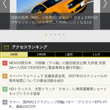
注目の光岡「M55」の世界観に触れた！ 古きよき時代の
デザインエッセンスを再現した相棒にしたくなる1台
●
●
●
●
●
アクセスランキング
1時間
24時間
1週間
1カ月
NEXCO西日本、川田橋（下り線）の復旧状況公開 九州道 宮原
SA〜八代ICで8月9日中に緊急車両を通行可能に
スーパーフォーミュラ 近藤真彦会長、2027年のスケジュールや
熊本地震についての募金活動を紹介
UDトラックス、大型トラック「クオン」に車両運搬用ショート
キャブトラクタ追加
ヤマハ、国内向けフラグシップ四輪バギー「グリズリーEPS XT-
R」 価格220万円