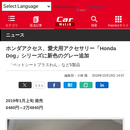
Powered by
Translate
Car Watch
自動車
ホンダ
カテゴリ
過去記事
検索
Impressサイト
ニュース
ホンダアクセス、愛犬用アクセサリー「Honda
Dog」シリーズに新色のグレー追加
「ペットシートプラスわん」など5製品
編集部：小林 隆
2018年10月19日 14:07
リスト
2019年1月上旬 発売
6480円～2万4840円