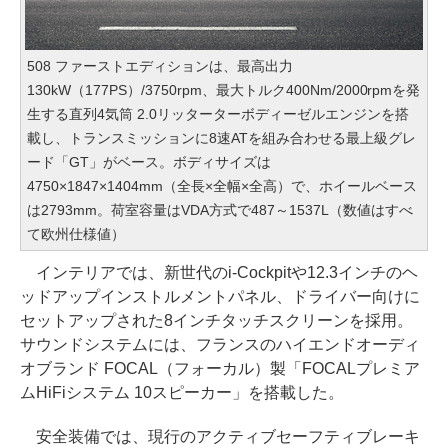
508 ファーストエディションは、最高出力
130kW（177PS）/3750rpm、最大トルク400Nm/2000rpmを発
生する直列4気筒 2.0リッターターボディーゼルエンジンを搭
載し、トランスミッションに8速ATを組み合わせる最上級グレ
ード「GT」がベース。ボディサイズは
4750×1847×1404mm（全長×全幅×全高）で、ホイールベース
は2793mm。荷室容量はVDA方式で487～1537L（数値はすべ
て欧州仕様値）
インテリアでは、新世代のi-Cockpitや12.3インチのヘ
ッドアップインストルメントパネル、ドライバー向けに
セットアップされた8インチタッチスクリーンを採用。
サウンドシステムには、フランスのハイエンドオーディ
オブランド FOCAL（フォーカル）製「FOCALプレミア
ムHiFiシステム 10スピーカー」を搭載した。
安全装備では、現行のアクティブセーフティブレーキ