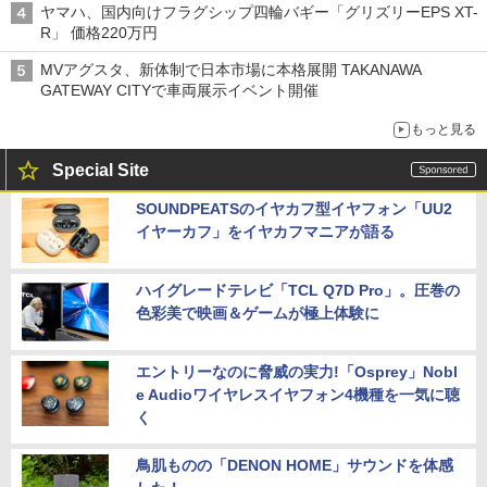
ヤマハ、国内向けフラグシップ四輪バギー「グリズリーEPS XT-
R」 価格220万円
MVアグスタ、新体制で日本市場に本格展開 TAKANAWA
GATEWAY CITYで車両展示イベント開催
もっと見る
Special Site
SOUNDPEATSのイヤカフ型イヤフォン「UU2
イヤーカフ」をイヤカフマニアが語る
ハイグレードテレビ「TCL Q7D Pro」。圧巻の
色彩美で映画＆ゲームが極上体験に
エントリーなのに脅威の実力!「Osprey」Nobl
e Audioワイヤレスイヤフォン4機種を一気に聴
く
鳥肌ものの「DENON HOME」サウンドを体感