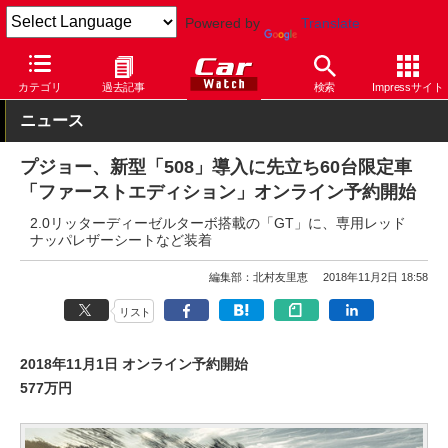
Powered by
Translate
Car Watch
自動車
プジョー
508
カテゴリ
過去記事
検索
Impressサイト
ニュース
プジョー、新型「508」導入に先立ち60台限定車
「ファーストエディション」オンライン予約開始
2.0リッターディーゼルターボ搭載の「GT」に、専用レッド
ナッパレザーシートなど装着
編集部：北村友里恵
2018年11月2日 18:58
リスト
2018年11月1日 オンライン予約開始
577万円