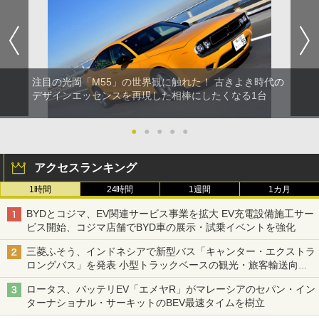
注目の光岡「M55」の世界観に触れた！ 古きよき時代の
デザインエッセンスを再現した相棒にしたくなる1台
●
●
●
●
●
アクセスランキング
1時間
24時間
1週間
1カ月
BYDとコジマ、EV関連サービス事業を拡大 EV充電設備施工サー
ビス開始、コジマ店舗でBYD車の展示・試乗イベントを強化
三菱ふそう、インドネシアで新型バス「キャンター・エクストラ
ロングバス」を発表 小型トラックベースの観光・旅客輸送向け
バス
ロータス、バッテリEV「エメヤR」がマレーシアのセパン・イン
ターナショナル・サーキットのBEV最速タイムを樹立