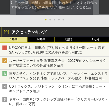
注目の光岡「M55」の世界観に触れた！ 古きよき時代の
デザインエッセンスを再現した相棒にしたくなる1台
●
●
●
●
●
アクセスランキング
1時間
24時間
1週間
1カ月
NEXCO西日本、川田橋（下り線）の復旧状況公開 九州道 宮原
SA〜八代ICで8月9日中に緊急車両を通行可能に
スーパーフォーミュラ 近藤真彦会長、2027年のスケジュールや
熊本地震についての募金活動を紹介
三菱ふそう、インドネシアで新型バス「キャンター・エクストラ
ロングバス」を発表 小型トラックベースの観光・旅客輸送向け
バス
UDトラックス、大型トラック「クオン」に車両運搬用ショート
キャブトラクタ追加
ヤマハ、国内向けフラグシップ四輪バギー「グリズリーEPS XT-
R」 価格220万円