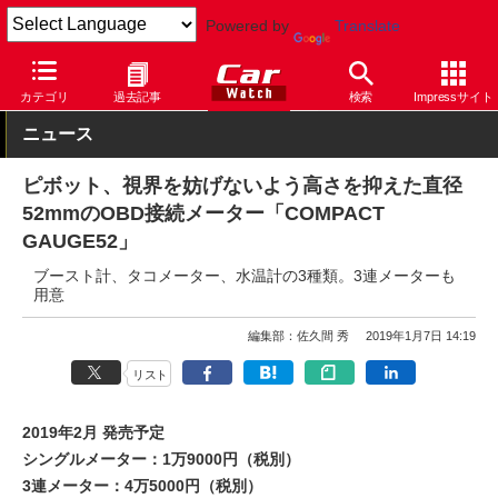
Powered by
Translate
Car Watch
パーツ
カー用品
その他
カテゴリ
過去記事
検索
Impressサイト
ニュース
ピボット、視界を妨げないよう高さを抑えた直径
52mmのOBD接続メーター「COMPACT
GAUGE52」
ブースト計、タコメーター、水温計の3種類。3連メーターも
用意
編集部：佐久間 秀
2019年1月7日 14:19
リスト
2019年2月 発売予定
シングルメーター：1万9000円（税別）
3連メーター：4万5000円（税別）