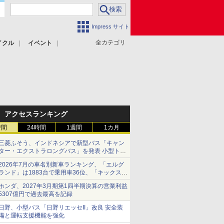
Impress サイト
全カテゴリ
イクル
イベント
アクセスランキング
時間
24時間
1週間
1カ月
三菱ふそう、インドネシアで新型バス「キャン
ター・エクストラロングバス」を発表 小型トラ
ックベースの観光・旅客輸送向けバス
2026年7月の車名別新車ランキング、「エルグ
ランド」は1883台で乗用車36位、「キックス」
は2591台で27位に
ホンダ、2027年3月期第1四半期決算の営業利益
5307億円で過去最高を記録
日野、小型バス「日野リエッセII」改良 安全装
備と運転支援機能を強化