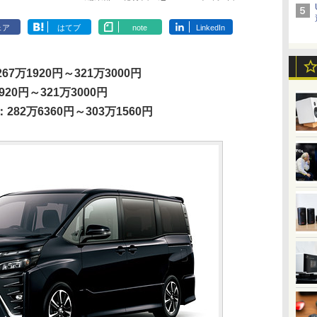
ェア
はてブ
note
LinkedIn
267万1920円～321万3000円
1920円～321万3000円
：282万6360円～303万1560円