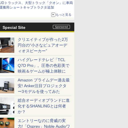
UDトラックス、大型トラック「クオン」に車両
運搬用ショートキャブトラクタ追加
もっと見る
Special Site
クリエイティブが作った2万
円台の“小さなピュアオーデ
ィオスピーカー”
ハイグレードテレビ「TCL
Q7D Pro」。圧巻の色彩美で
映画＆ゲームが極上体験に
Amazon プライムデー過去最
安! Anker注目プロジェクタ
ー3モデルを使ってみた
総合オーディオブランドに進
化するSHANLINGとは何者
か？
エントリーなのに脅威の実
力!「Osprey」Noble Audioワ