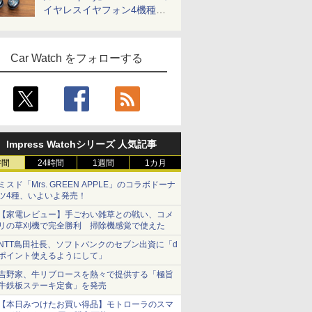
イヤレスイヤフォン4機種を
一気に聴く
Car Watch をフォローする
Impress Watchシリーズ 人気記事
時間
24時間
1週間
1カ月
ミスド「Mrs. GREEN APPLE」のコラボドーナ
ツ4種、いよいよ発売！
【家電レビュー】手ごわい雑草との戦い、コメ
リの草刈機で完全勝利 掃除機感覚で使えた
NTT島田社長、ソフトバンクのセブン出資に「d
ポイント使えるようにして」
吉野家、牛リブロースを熱々で提供する「極旨
牛鉄板ステーキ定食」を発売
【本日みつけたお買い得品】モトローラのスマ