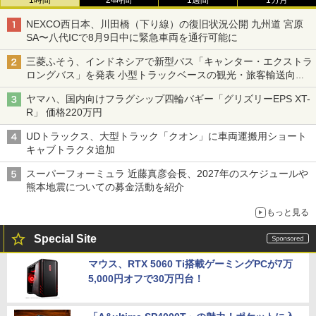
NEXCO西日本、川田橋（下り線）の復旧状況公開 九州道 宮原
SA〜八代ICで8月9日中に緊急車両を通行可能に
三菱ふそう、インドネシアで新型バス「キャンター・エクストラ
ロングバス」を発表 小型トラックベースの観光・旅客輸送向け
バス
ヤマハ、国内向けフラグシップ四輪バギー「グリズリーEPS XT-
R」 価格220万円
UDトラックス、大型トラック「クオン」に車両運搬用ショート
キャブトラクタ追加
スーパーフォーミュラ 近藤真彦会長、2027年のスケジュールや
熊本地震についての募金活動を紹介
もっと見る
Special Site
マウス、RTX 5060 Ti搭載ゲーミングPCが7万
5,000円オフで30万円台！