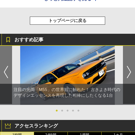
トップページに戻る
おすすめ記事
注目の光岡「M55」の世界観に触れた！ 古きよき時代の
デザインエッセンスを再現した相棒にしたくなる1台
●
●
●
●
●
アクセスランキング
1時間
24時間
1週間
1カ月