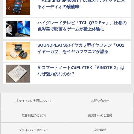
「A&ultima SP4000T」の魅力！ポケットに入
るオーディオの醍醐味
ハイグレードテレビ「TCL Q7D Pro」。圧巻の
色彩美で映画＆ゲームが極上体験に
SOUNDPEATSのイヤカフ型イヤフォン「UU2
イヤーカフ」をイヤカフマニアが語る
AIスマートノートのiFLYTEK「AINOTE 2」は
なぜ魅力的なのか？
本サイトのご利用について
お問い合わせ
広告掲載のご案内
編集部へのご連絡
プライバシーポリシー
会社概要