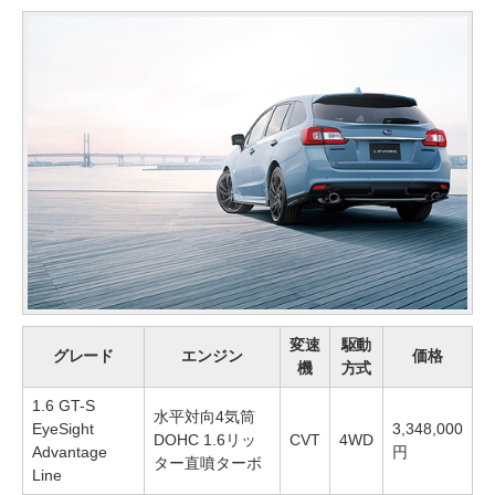
変速
駆動
グレード
エンジン
価格
機
方式
1.6 GT-S
水平対向4気筒
EyeSight
3,348,000
DOHC 1.6リッ
CVT
4WD
Advantage
円
ター直噴ターボ
Line