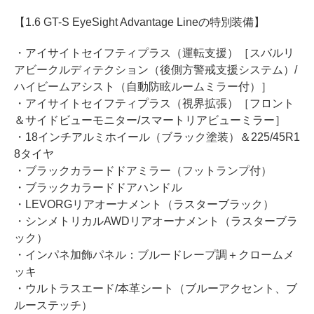
【1.6 GT-S EyeSight Advantage Lineの特別装備】
・アイサイトセイフティプラス（運転支援）［スバルリ
アビークルディテクション（後側方警戒支援システム）/
ハイビームアシスト（自動防眩ルームミラー付）］
・アイサイトセイフティプラス（視界拡張）［フロント
＆サイドビューモニター/スマートリアビューミラー］
・18インチアルミホイール（ブラック塗装）＆225/45R1
8タイヤ
・ブラックカラードドアミラー（フットランプ付）
・ブラックカラードドアハンドル
・LEVORGリアオーナメント（ラスターブラック）
・シンメトリカルAWDリアオーナメント（ラスターブラ
ック）
・インパネ加飾パネル：ブルードレープ調＋クロームメ
ッキ
・ウルトラスエード/本革シート（ブルーアクセント、ブ
ルーステッチ）