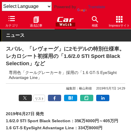
Powered by
Translate
Car Watch
自動車
スバル
レヴォーグ
カテゴリ
過去記事
検索
Impressサイト
ニュース
スバル、「レヴォーグ」に2モデルの特別仕様車。
レカロシート初採用の「1.6/2.0 STI Sport Black
Selection」など
専用色「クールグレーカーキ」採用の「1.6 GT-S EyeSight
Advantage Line」
編集部：椿山和雄
2019年5月7日 14:29
リスト
2019年6月27日 発売
1.6/2.0 STI Sport Black Selection：356万4000円～405万円
1.6 GT-S EyeSight Advantage Line：334万8000円