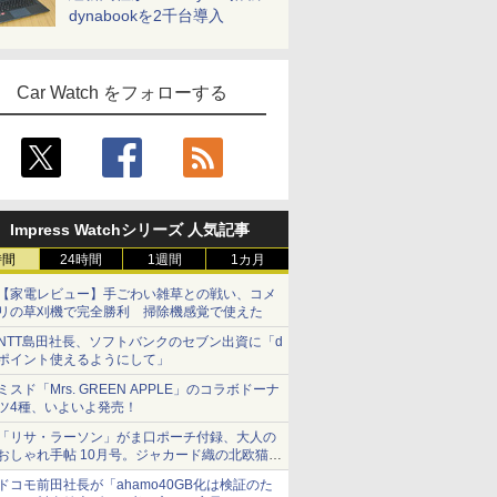
dynabookを2千台導入
Car Watch をフォローする
Impress Watchシリーズ 人気記事
時間
24時間
1週間
1カ月
【家電レビュー】手ごわい雑草との戦い、コメ
リの草刈機で完全勝利 掃除機感覚で使えた
NTT島田社長、ソフトバンクのセブン出資に「d
ポイント使えるようにして」
ミスド「Mrs. GREEN APPLE」のコラボドーナ
ツ4種、いよいよ発売！
「リサ・ラーソン」がま口ポーチ付録、大人の
おしゃれ手帖 10月号。ジャカード織の北欧猫デ
ザイン
ドコモ前田社長が「ahamo40GB化は検証のた