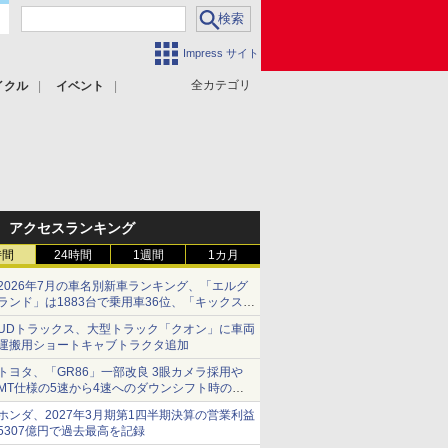
Impress サイト
全カテゴリ
イクル
イベント
アクセスランキング
時間
24時間
1週間
1カ月
2026年7月の車名別新車ランキング、「エルグ
ランド」は1883台で乗用車36位、「キックス」
は2591台で27位に
UDトラックス、大型トラック「クオン」に車両
運搬用ショートキャブトラクタ追加
トヨタ、「GR86」一部改良 3眼カメラ採用や
MT仕様の5速から4速へのダウンシフト時の操
作性向上など
ホンダ、2027年3月期第1四半期決算の営業利益
5307億円で過去最高を記録