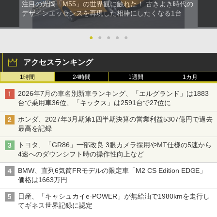
注目の光岡「M55」の世界観に触れた！ 古きよき時代の
デザインエッセンスを再現した相棒にしたくなる1台
●
●
●
●
●
アクセスランキング
1時間
24時間
1週間
1カ月
2026年7月の車名別新車ランキング、「エルグランド」は1883
台で乗用車36位、「キックス」は2591台で27位に
ホンダ、2027年3月期第1四半期決算の営業利益5307億円で過去
最高を記録
トヨタ、「GR86」一部改良 3眼カメラ採用やMT仕様の5速から
4速へのダウンシフト時の操作性向上など
BMW、直列6気筒FRモデルの限定車「M2 CS Edition EDGE」
価格は1663万円
日産、「キャシュカイe-POWER」が無給油で1980kmを走行し
てギネス世界記録に認定