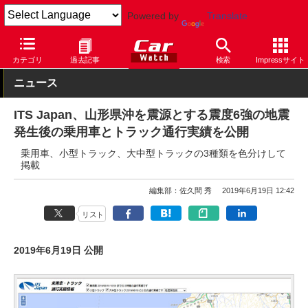
Powered by
Translate
Car Watch
技術
安全
その他
カテゴリ
過去記事
検索
Impressサイト
ニュース
ITS Japan、山形県沖を震源とする震度6強の地震
発生後の乗用車とトラック通行実績を公開
乗用車、小型トラック、大中型トラックの3種類を色分けして
掲載
編集部：佐久間 秀
2019年6月19日 12:42
リスト
2019年6月19日 公開