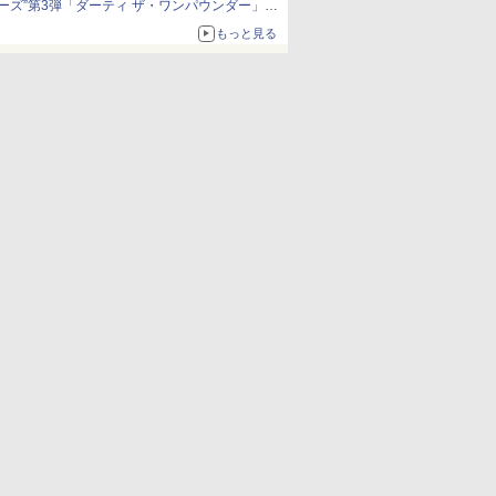
ーズ”第3弾「ダーティ ザ・ワンパウンダー」を
8月7日発売
もっと見る
「特製ガーリックマヨソース」を使用した超大
型チーズバーガー