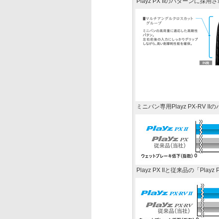
Playz PX IIのパターンに採
ミニバン専用Playz PX-RV 
Playz PX IIと従来品の「P