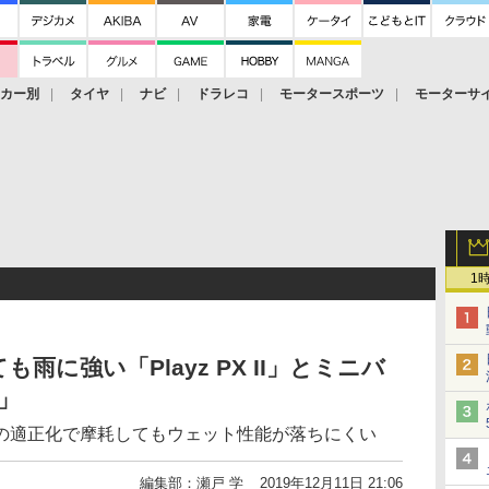
ーカー別
タイヤ
ナビ
ドラレコ
モータースポーツ
モーターサ
1
に強い「Playz PX II」とミニバ
I」
の適正化で摩耗してもウェット性能が落ちにくい
編集部：瀬戸 学
2019年12月11日 21:06