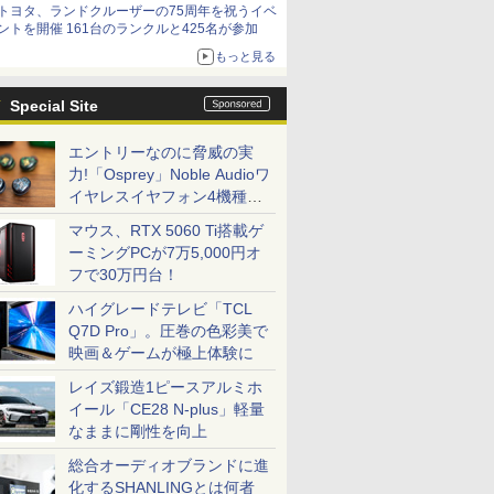
トヨタ、ランドクルーザーの75周年を祝うイベ
ントを開催 161台のランクルと425名が参加
もっと見る
Special Site
エントリーなのに脅威の実
力!「Osprey」Noble Audioワ
イヤレスイヤフォン4機種を
一気に聴く
マウス、RTX 5060 Ti搭載ゲ
ーミングPCが7万5,000円オ
フで30万円台！
ハイグレードテレビ「TCL
Q7D Pro」。圧巻の色彩美で
映画＆ゲームが極上体験に
レイズ鍛造1ピースアルミホ
イール「CE28 N-plus」軽量
なままに剛性を向上
総合オーディオブランドに進
化するSHANLINGとは何者