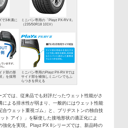
サイズで3本溝に
ミニバン専用の「Playz PX-RV II」
V）
（235/50R18 101V）
イド部の形
ミニバン専用のPlayz PX-RV IIでは
状」を採用
サイド部を補強しミニバンでもふ
らつきを抑える
Iシリーズでは、従来品でも好評だったウェット性能がさ
溝による排水性が弱まり、一般的にはウェット性能
配合ウェット重視ゴム」と、ブリヂストンの独自技
ティメット アイ）」を駆使した接地形状の適正化によ
化を実現。Playz PX IIシリーズでは、新品時の