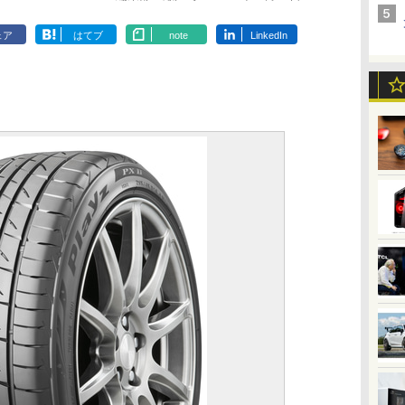
ェア
はてブ
note
LinkedIn