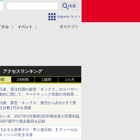
Impress サイト
全カテゴリ
イクル
イベント
アクセスランキング
時間
24時間
1週間
1カ月
日産、受注好調の新型「キックス」のユーザー
動向に関して、マーケティング本部の寺西章氏
が解説
日産、新型「キックス」発売から約1か月で受
注台数1万台を突破
ホンダ、2027年3月期第1四半期決算の営業利益
5307億円で過去最高を記録
【まるも亜希子の「寄り道日和」】ディーゼル
エンジンの生きる道