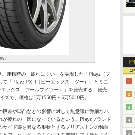
93W）
1
り、運転時の「疲れにくい」を実現した「Playz（プ
「Playz PX II（ピーエックス ツー）」とミニ
II（ピーエックス アールブイツー）」を発売する。発売
イズで、価格は1万1550円～6万5010円。
段差や凹凸などの影響に対して無意識に微細なハ
が疲れの一因になっているという。Playzブランド
のサイド部を異なる形状とするブリヂストンの独自
ことで、ハンドルのふらつきを抑制して「疲れにく