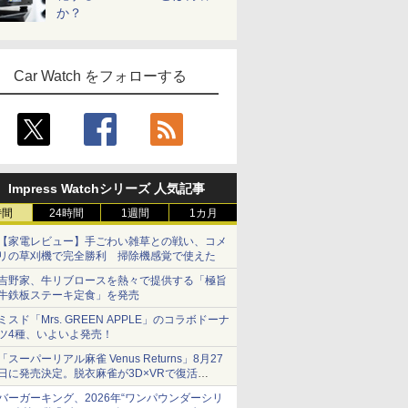
か？
Car Watch をフォローする
Impress Watchシリーズ 人気記事
時間
24時間
1週間
1カ月
【家電レビュー】手ごわい雑草との戦い、コメ
リの草刈機で完全勝利 掃除機感覚で使えた
吉野家、牛リブロースを熱々で提供する「極旨
牛鉄板ステーキ定食」を発売
ミスド「Mrs. GREEN APPLE」のコラボドーナ
ツ4種、いよいよ発売！
「スーパーリアル麻雀 Venus Returns」8月27
日に発売決定。脱衣麻雀が3D×VRで復活
発売から2週間は20%オフになるセールが実施
バーガーキング、2026年“ワンパウンダーシリ