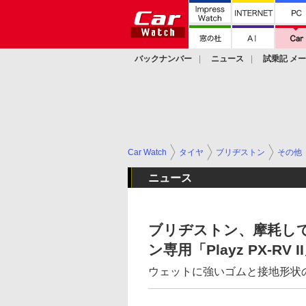
バックナンバー
ニュース
試乗記 メ
カスタム
Car Watch
タイヤ
ブリヂストン
その他
ニュース
ブリヂストン、摩耗しても雨
ン専用「Playz PX-RV I
ウェットに強いゴムと接地形状