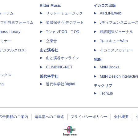
Rittor Music
イカロス出版
dフォーラム
リットーミュージック
AIRLINEweb
ップ担当者フォーラム
楽器探そう!デジマート
Jディフェンスニュー
ness Library
TシャツPOD T-OD
通訳翻訳ジャーナル
セミナー
立東舎
JレスキューWeb
 X（デジタルクロス）
山と溪谷社
イカロスアカデミー
山と溪谷オンライン
MdN
CLIMBING-NET
MdN Books
ブックス
近代科学社
MdN Design Interactiv
ing
近代科学社Digital
テックリブ
TechLib
広告掲載のご案内
編集部へのご連絡
プライバシーポリシー
会社概要