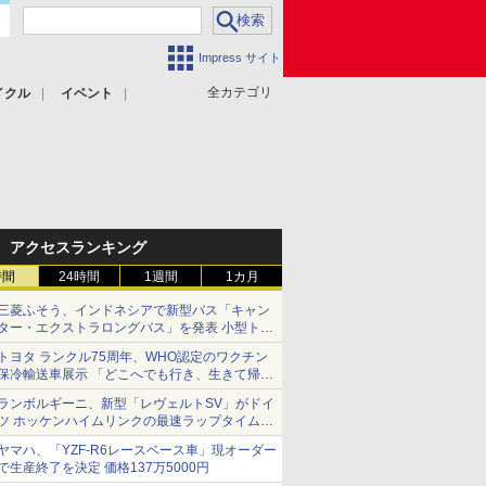
Impress サイト
全カテゴリ
イクル
イベント
アクセスランキング
時間
24時間
1週間
1カ月
三菱ふそう、インドネシアで新型バス「キャン
ター・エクストラロングバス」を発表 小型トラ
ックベースの観光・旅客輸送向けバス
トヨタ ランクル75周年、WHO認定のワクチン
保冷輸送車展示 「どこへでも行き、生きて帰っ
てこられる」ランドクルーザーで命をつなぐ
ランボルギーニ、新型「レヴェルトSV」がドイ
ツ ホッケンハイムリンクの最速ラップタイムを
記録
ヤマハ、「YZF-R6レースベース車」現オーダー
で生産終了を決定 価格137万5000円