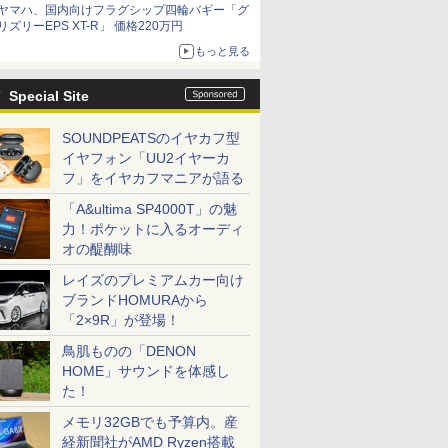
ヤマハ、国内向けフラグシップ四輪バギー「グ
リズリーEPS XT-R」 価格220万円
もっと見る
Special Site
SOUNDPEATSのイヤカフ型
イヤフォン「UU2イヤーカ
フ」をイヤカフマニアが語る
「A&ultima SP4000T」の魅
力！ポケットに入るオーディ
オの醍醐味
レイズのプレミアムカー向け
ブランドHOMURAから
「2×9R」が登場！
鳥肌ものの「DENON
HOME」サウンドを体感し
た！
メモリ32GBでも予算内。産
経新聞社がAMD Ryzen搭載