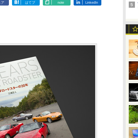
ェア
はてブ
note
LinkedIn