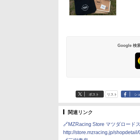
Google
ポスト
リスト
シ
関連リンク
🔗MZRacing Store マツダロー
http://store.mzracing.jp/shopdetai