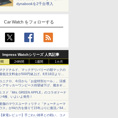
dynabookを2千台導入
Car Watch をフォローする
Impress Watchシリーズ 人気記事
時間
24時間
1週間
1カ月
マクドナルド、マックデリバリーの朝マックの
最低注文料金が500円値上げ。8月18日より
1,500円から受付
ユニクロ、今日から「お盆特別セール」。涼感
シアサッカーワンピース待望値下げ、撥水ギア
ショーツは1990円に
ミスド「Mrs. GREEN APPLE」のコラボドーナ
ツ4種、いよいよ発売！
老舗のマウスユーティリティ「チューチューマ
ウス」がAIの力を借りて15年ぶりに復活／64bit
化、Windows 10/11、「Chrome」も走り回
【家電レビュー】手ごわい雑草との戦い、コメ
る。復活記念で2026年末まで500円