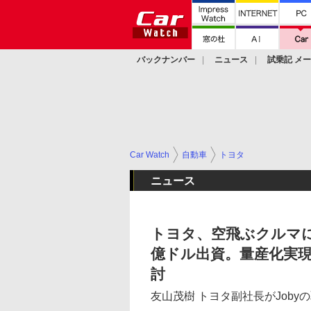
バックナンバー
ニュース
試乗記 メ
カスタム
Car Watch
自動車
トヨタ
ニュース
トヨタ、空飛ぶクルマに参入。
億ドル出資。量産化実
討
友山茂樹 トヨタ副社長がJoby