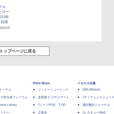
クル
たロー
23年
を目標
12月21日
トップページに戻る
Rittor Music
イカロス出版
dフォーラム
リットーミュージック
AIRLINEweb
ップ担当者フォーラム
楽器探そう!デジマート
Jディフェンスニュー
ness Library
TシャツPOD T-OD
通訳翻訳ジャーナル
セミナー
立東舎
JレスキューWeb