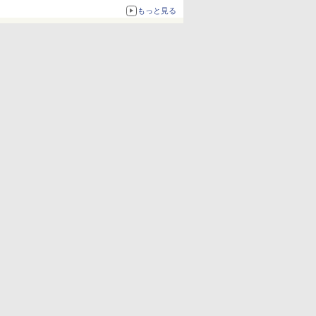
更新】
もっと見る
ニンテンドーeショップでは「大神 絶景版」が
67%オフで990円