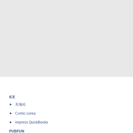
ICE
天海社
ス
Comic curea
impress QuickBooks
PUBFUN