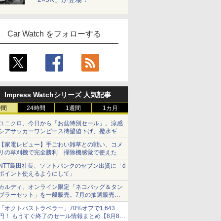
Car Watch をフォローする
Impress Watchシリーズ 人気記事
時間
24時間
1週間
1カ月
ユニクロ、今日から「お盆特別セール」。涼感
シアサッカーワンピース待望値下げ、撥水ギア
ショーツは1990円に
【家電レビュー】手ごわい雑草との戦い、コメ
リの草刈機で完全勝利 掃除機感覚で使えた
NTT島田社長、ソフトバンクのセブン出資に「d
ポイント使えるようにして」
カルディ、オンライン限定「ネコバッグ＆タン
ブラーセット」を一般販売。7月の抽選販売の
当選無効分
「オクトパストラベラー」70%オフで1,643
円！ もうすぐ終了のセール情報まとめ【8月8日