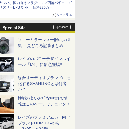
ヤマハ、国内向けフラグシップ四輪バギー「グ
リズリーEPS XT-R」 価格220万円
もっと見る
Special Site
ソニーミラーレス一眼の大特
集！ 見どころ記事まとめ
レイズのパワーデザインホイ
ール「M6」に新色登場!!
総合オーディオブランドに進
化するSHANLINGとは何者
か？
性能の良いお得な中古PC情
報はこのページでチェック！
レイズのプレミアムカー向け
ブランドHOMURAから
「2×9R」が登場！