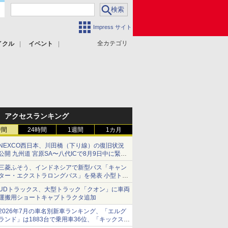
Impress サイト
全カテゴリ
イクル
イベント
アクセスランキング
時間
24時間
1週間
1カ月
NEXCO西日本、川田橋（下り線）の復旧状況
公開 九州道 宮原SA〜八代ICで8月9日中に緊急
車両を通行可能に
三菱ふそう、インドネシアで新型バス「キャン
ター・エクストラロングバス」を発表 小型トラ
ックベースの観光・旅客輸送向けバス
UDトラックス、大型トラック「クオン」に車両
運搬用ショートキャブトラクタ追加
2026年7月の車名別新車ランキング、「エルグ
ランド」は1883台で乗用車36位、「キックス」
は2591台で27位に