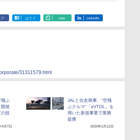
ェア
はてブ
note
LinkedIn
corporate/31311579.html
空飛ぶ
JALと住友商事、“空飛
ト開発
ぶクルマ”「eVTOL」を
ズの技
用いた新規事業で業務
提携
0年4月7日
2020年2月12日