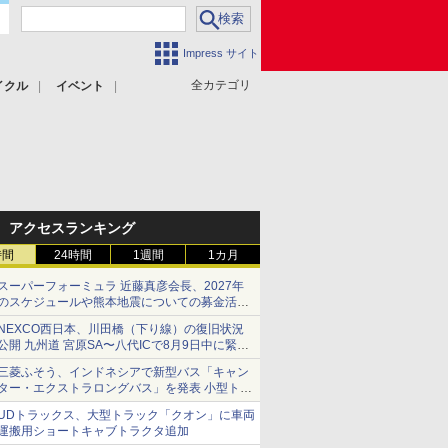
Impress サイト
全カテゴリ
イクル
イベント
アクセスランキング
時間
24時間
1週間
1カ月
スーパーフォーミュラ 近藤真彦会長、2027年
のスケジュールや熊本地震についての募金活動
を紹介
NEXCO西日本、川田橋（下り線）の復旧状況
公開 九州道 宮原SA〜八代ICで8月9日中に緊急
車両を通行可能に
三菱ふそう、インドネシアで新型バス「キャン
ター・エクストラロングバス」を発表 小型トラ
ックベースの観光・旅客輸送向けバス
UDトラックス、大型トラック「クオン」に車両
運搬用ショートキャブトラクタ追加