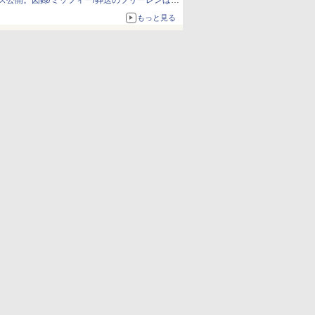
ズ公開。図録/ミッフィー/葬送のフリーレンほ
か、注目ブランドコラボが実現
もっと見る