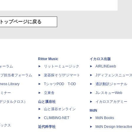
トップページに戻る
Rittor Music
イカロス出版
dフォーラム
リットーミュージック
AIRLINEweb
ップ担当者フォーラム
楽器探そう!デジマート
Jディフェンスニュー
ness Library
TシャツPOD T-OD
通訳翻訳ジャーナル
セミナー
立東舎
JレスキューWeb
 X（デジタルクロス）
山と溪谷社
イカロスアカデミー
山と溪谷オンライン
MdN
CLIMBING-NET
MdN Books
ブックス
近代科学社
MdN Design Interactiv