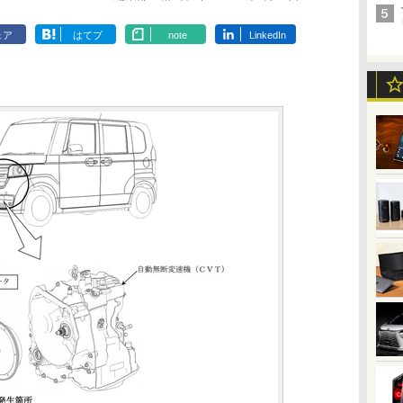
ェア
はてブ
note
LinkedIn