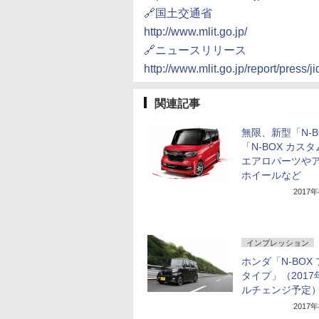
🔗国土交通省
http://www.mlit.go.jp/
🔗ニュースリリース
http://www.mlit.go.jp/report/pres
関連記事
無限、新型「N-B
「N-BOX カス
エアロパーツや
ホイールなど
2017
インプレッション
ホンダ「N-BOX
タイプ」（2017
ルチェンジ予定
2017