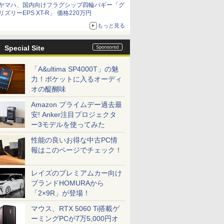
ヤマハ、国内向けフラグシップ四輪バギー「グ
リズリーEPS XT-R」 価格220万円
もっと見る
Special Site
「A&ultima SP4000T」の魅
力！ポケットに入るオーディ
オの醍醐味
Amazon プライムデー過去最
安! Anker注目プロジェクタ
ー3モデルを使ってみた
性能の良いお得な中古PC情
報はこのページでチェック！
レイズのプレミアムカー向け
ブランドHOMURAから
「2×9R」が登場！
マウス、RTX 5060 Ti搭載ゲ
ーミングPCが7万5,000円オ