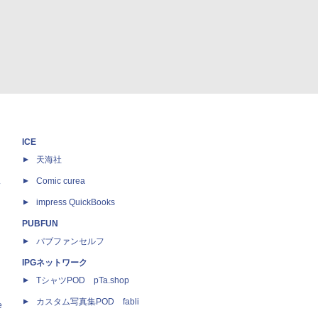
ICE
天海社
ス
Comic curea
impress QuickBooks
PUBFUN
パブファンセルフ
IPGネットワーク
TシャツPOD pTa.shop
カスタム写真集POD fabli
e