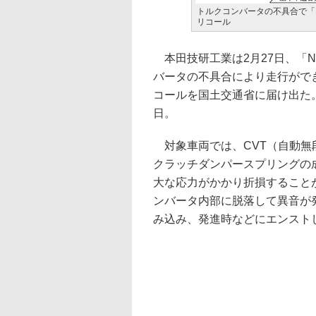
トルクコンバータの不具合で「N-
リコール
本田技研工業は2月27日、「N-
バータの不具合により走行ができ
コールを国土交通省に届け出た。対
日。
対象車両では、CVT（自動無
クラッチダンパースプリングの
大な応力がかかり折損すること
ンバータ内部に脱落して異音が
み込み、発進時などにエンスト