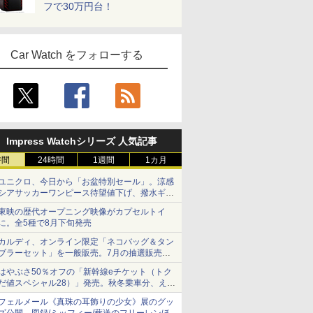
フで30万円台！
Car Watch をフォローする
Impress Watchシリーズ 人気記事
時間
24時間
1週間
1カ月
ユニクロ、今日から「お盆特別セール」。涼感
シアサッカーワンピース待望値下げ、撥水ギア
ショーツは1990円に
東映の歴代オープニング映像がカプセルトイ
に。全5種で8月下旬発売
カルディ、オンライン限定「ネコバッグ＆タン
ブラーセット」を一般販売。7月の抽選販売の
当選無効分
はやぶさ50％オフの「新幹線eチケット（トク
だ値スペシャル28）」発売。秋冬乗車分、えき
ねっと限定
フェルメール《真珠の耳飾りの少女》展のグッ