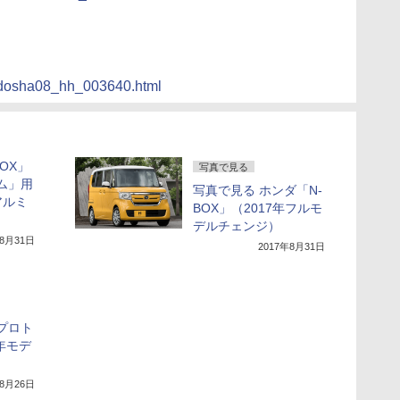
s/jidosha08_hh_003640.html
OX」
写真で見る
タム」用
写真で見る ホンダ「N-
アルミ
BOX」（2017年フルモ
デルチェンジ）
年8月31日
2017年8月31日
 プロト
年モデ
）
年8月26日