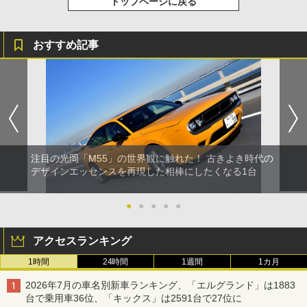
トップページに戻る
おすすめ記事
注目の光岡「M55」の世界観に触れた！ 古きよき時代の
デザインエッセンスを再現した相棒にしたくなる1台
●
●
●
●
●
アクセスランキング
1時間
24時間
1週間
1カ月
2026年7月の車名別新車ランキング、「エルグランド」は1883
台で乗用車36位、「キックス」は2591台で27位に