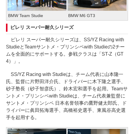
BMW Team Studie
BMW M6 GT3
ピレリ スーパー耐久シリーズ
ピレリ スーパー耐久シリーズは、SS/YZ Racing with
StudieとTeamサントメ・プリンシペwith Studieの2チー
ムを全面的にサポートする。参戦クラスは「ST-Z（GT
4）」。
SS/YZ Racing with Studieは、チーム代表に山本隆一
氏、監督に片野田洋介氏、ドライバーに木下隆之選手、
砂子塾長（砂子智彦氏）、鈴木宏和選手を起用。Teamサ
ントメ・プリンシペwith Studieは、チーム代表兼監督に
サントメ・プリンシペ 日本名誉領事の鷹野健太郎氏、ド
ライバーに眞田拓海選手、高橋裕史選手、東風谷高史選
手を起用する。