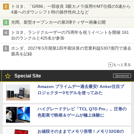
トヨタ、「GR86」一部改良 3眼カメラ採用やMT仕様の5速から
4速へのダウンシフト時の操作性向上など
光岡、新型オープンカーの第3弾ティザー画像公開
トヨタ、ランドクルーザーの75周年を祝うイベントを開催 161
台のランクルと425名が参加
ホンダ、2027年3月期第1四半期決算の営業利益5307億円で過去
最高を記録
もっと見る
Special Site
Amazon プライムデー過去最安! Anker注目プ
ロジェクター3モデルを使ってみた
ハイグレードテレビ「TCL Q7D Pro」。圧巻の
色彩美で映画＆ゲームが極上体験に
お値段そのままでメモリ倍増！メモリ32GBの