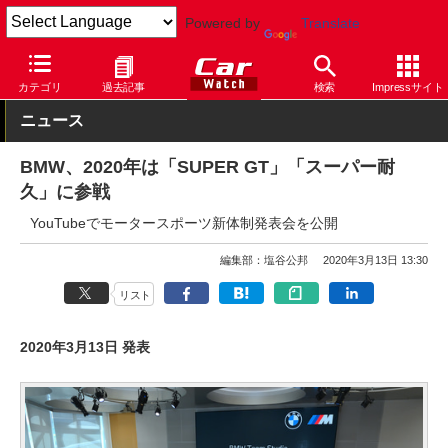
Powered by
Translate
Car Watch
自動車
BMW
その他
カテゴリ
過去記事
検索
Impressサイト
ニュース
BMW、2020年は「SUPER GT」「スーパー耐
久」に参戦
YouTubeでモータースポーツ新体制発表会を公開
編集部：塩谷公邦
2020年3月13日 13:30
リスト
2020年3月13日 発表