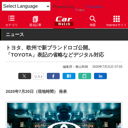
Powered by
Translate
Car Watch
自動車
トヨタ
カテゴリ
過去記事
検索
Impressサイト
ニュース
トヨタ、欧州で新ブランドロゴ公開。
「TOYOTA」表記の省略などデジタル対応
編集部：椿山和雄
2020年7月21日 07:03
リスト
2020年7月20日（現地時間） 発表