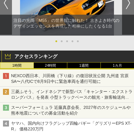
注目の光岡「M55」の世界観に触れた！ 古きよき時代の
デザインエッセンスを再現した相棒にしたくなる1台
●
●
●
●
●
アクセスランキング
1時間
24時間
1週間
1カ月
NEXCO西日本、川田橋（下り線）の復旧状況公開 九州道 宮原
SA〜八代ICで8月9日中に緊急車両を通行可能に
三菱ふそう、インドネシアで新型バス「キャンター・エクストラ
ロングバス」を発表 小型トラックベースの観光・旅客輸送向け
バス
スーパーフォーミュラ 近藤真彦会長、2027年のスケジュールや
熊本地震についての募金活動を紹介
ヤマハ、国内向けフラグシップ四輪バギー「グリズリーEPS XT-
R」 価格220万円