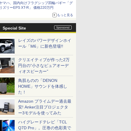
ヤマハ、国内向けフラグシップ四輪バギー「グ
リズリーEPS XT-R」 価格220万円
もっと見る
Special Site
レイズのパワーデザインホイ
ール「M6」に新色登場!!
クリエイティブが作った2万
円台の“小さなピュアオーデ
ィオスピーカー”
鳥肌ものの「DENON
HOME」サウンドを体感し
た！
Amazon プライムデー過去最
安! Anker注目プロジェクタ
ー3モデルを使ってみた
ハイグレードテレビ「TCL
Q7D Pro」。圧巻の色彩美で