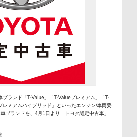
ド「T-Value」「T-Valueプレミアム」「T-
lueプレミアムハイブリッド」といったエンジン/車両要
古車ブランドを、4月1日より「トヨタ認定中古車」
化