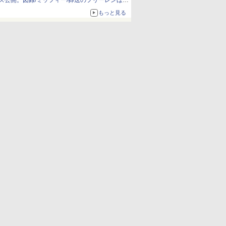
ズ公開。図録/ミッフィー/葬送のフリーレンほ
か、注目ブランドコラボが実現
もっと見る