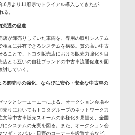
9年6月より11府県でトライアル導入してきたが、
される。
内流通の促進
店が卸売りしていた車両を、専用の取引システム
で相互に共有できるシステムを構築。質の高い中古
せることで、トヨタ販売店における販売力強化を目
売店とも互いの自社ブランドの中古車流通促進を図
検討していく。
よる卸売りの強化、ならびに安心・安全な中古車の
ックとシーエーエーによる、オークション会場や
卸売りにおいてもトヨタグループのネットワーク力
注文等中古車販売スキームの多様化を見据え、全国
びにシステムの充実を図る。また、オークション会
マツダ・スバル・日野のコーナーを設置するなど、