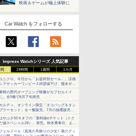
映画＆ゲームが極上体験に
Car Watch をフォローする
Impress Watchシリーズ 人気記事
時間
24時間
1週間
1カ月
ユニクロ、今日から「お盆特別セール」。涼感
シアサッカーワンピース待望値下げ、撥水ギア
ショーツは1990円に
東映の歴代オープニング映像がカプセルトイ
に。全5種で8月下旬発売
カルディ、オンライン限定「ネコバッグ＆タン
ブラーセット」を一般販売。7月の抽選販売の
当選無効分
はやぶさ50％オフの「新幹線eチケット（トク
だ値スペシャル28）」発売。秋冬乗車分、えき
ねっと限定
フェルメール《真珠の耳飾りの少女》展のグッ