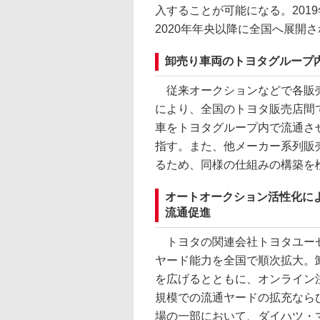
入することが可能になる。201
2020年年央以降に全国へ展開
卸売り車両のトヨタグループ
従来オークションなどで各販売
により、全国のトヨタ販売店間
車をトヨタグループ内で流通さ
指す。また、他メーカー系列販
るため、同様の仕組みの構築を
オートオークション活性化に
流通促進
トヨタの関連会社トヨタユーゼ
ヤード能力を全国で順次拡大。
を広げるとともに、オンライン
規模での流通ヤードの拡充なら
場の一部において、ダイハツ・