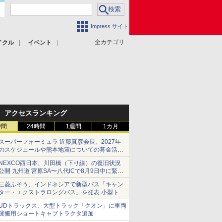
Impress サイト
全カテゴリ
イクル
イベント
アクセスランキング
時間
24時間
1週間
1カ月
スーパーフォーミュラ 近藤真彦会長、2027年
のスケジュールや熊本地震についての募金活動
を紹介
NEXCO西日本、川田橋（下り線）の復旧状況
公開 九州道 宮原SA〜八代ICで8月9日中に緊急
車両を通行可能に
三菱ふそう、インドネシアで新型バス「キャン
ター・エクストラロングバス」を発表 小型トラ
ックベースの観光・旅客輸送向けバス
UDトラックス、大型トラック「クオン」に車両
運搬用ショートキャブトラクタ追加