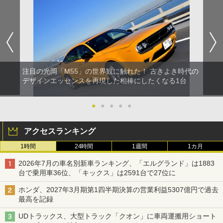
注目の光岡「M55」の世界観に触れた！ 古きよき時代の
デザインエッセンスを再現した相棒にしたくなる1台
●
●
●
●
●
アクセスランキング
1時間
24時間
1週間
1カ月
2026年7月の車名別新車ランキング、「エルグランド」は1883
台で乗用車36位、「キックス」は2591台で27位に
ホンダ、2027年3月期第1四半期決算の営業利益5307億円で過去
最高を記録
UDトラックス、大型トラック「クオン」に車両運搬用ショート