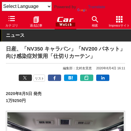
Powered by
Translate
Car Watch
自動車
日産
NV350
カテゴリ
過去記事
検索
Impressサイト
ニュース
日産、「NV350 キャラバン」「NV200 バネット」
向け感染症対策用「仕切りカーテン」
編集部：北村友里恵
2020年8月4日 16:11
リスト
2020年8月5日 発売
1万9250円