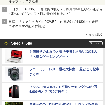
キャブトラクタ追加
トヨタ、「GR86」一部改良 3眼カメラ採用やMT仕様の5速から
4速へのダウンシフト時の操作性向上など
日産、「キャシュカイe-POWER」が無給油で1980kmを走行し
てギネス世界記録に認定
もっと見る
Special Site
お値段そのままでメモリ倍増！メモリ32GBの
「お得なゲーミングノート」
ソニーミラーレス一眼の大特集！ 見どころ記事
まとめ
マウス、RTX 5060 Ti搭載ゲーミングPCが7万
5,000円オフで30万円台！
鳥肌ものの「DENON HOME」サウンドを体感