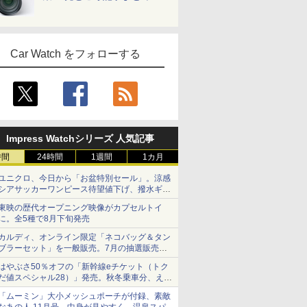
Car Watch をフォローする
Impress Watchシリーズ 人気記事
時間
24時間
1週間
1カ月
ユニクロ、今日から「お盆特別セール」。涼感
シアサッカーワンピース待望値下げ、撥水ギア
ショーツは1990円に
東映の歴代オープニング映像がカプセルトイ
に。全5種で8月下旬発売
カルディ、オンライン限定「ネコバッグ＆タン
ブラーセット」を一般販売。7月の抽選販売の
当選無効分
はやぶさ50％オフの「新幹線eチケット（トク
だ値スペシャル28）」発売。秋冬乗車分、えき
ねっと限定
「ムーミン」大小メッシュポーチが付録、素敵