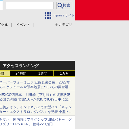
Impress サイト
全カテゴリ
イクル
イベント
アクセスランキング
時間
24時間
1週間
1カ月
スーパーフォーミュラ 近藤真彦会長、2027年
のスケジュールや熊本地震についての募金活動
を紹介
NEXCO西日本、川田橋（下り線）の復旧状況
公開 九州道 宮原SA〜八代ICで8月9日中に緊急
車両を通行可能に
三菱ふそう、インドネシアで新型バス「キャン
ター・エクストラロングバス」を発表 小型トラ
ックベースの観光・旅客輸送向けバス
ヤマハ、国内向けフラグシップ四輪バギー「グ
リズリーEPS XT-R」 価格220万円