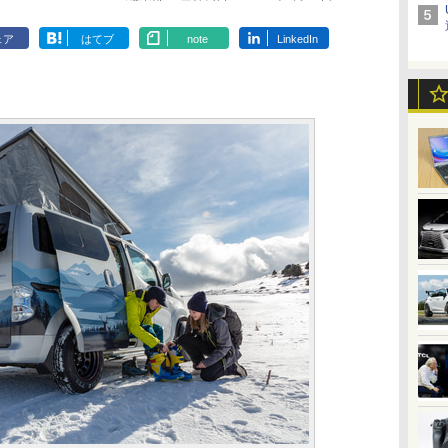
ェア
はてブ
note
LinkedIn