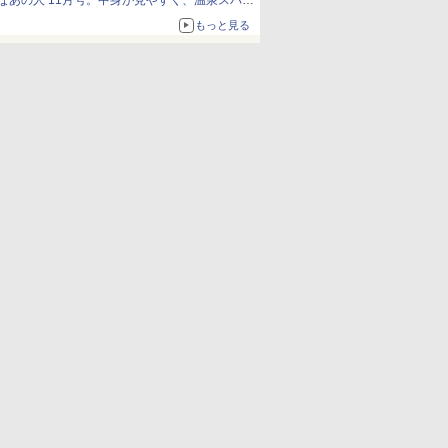
なあの人 11月号。中身が見やすく、温泉スパに
も使える
もっと見る