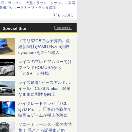
UDトラックス、大型トラック「クオン」に車両
運搬用ショートキャブトラクタ追加
もっと見る
Special Site
メモリ32GBでも予算内。産
経新聞社がAMD Ryzen搭載
dynabookを2千台導入
レイズのプレミアムカー向け
ブランドHOMURAから
「2×9R」が登場！
レイズ鍛造1ピースアルミホ
イール「CE28 N-plus」軽量
なままに剛性を向上
ハイグレードテレビ「TCL
Q7D Pro」。圧巻の色彩美で
映画＆ゲームが極上体験に
ソニーミラーレス一眼の大特
集！ 見どころ記事まとめ