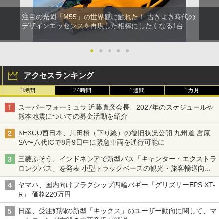
注目の光岡「M55」の世界観に触れた！ 古きよき時代の
デザインエッセンスを再現した相棒にしたくなる1台
●
●
●
●
●
アクセスランキング
1時間
24時間
1週間
1カ月
スーパーフォーミュラ 近藤真彦会長、2027年のスケジュールや
熊本地震についての募金活動を紹介
NEXCO西日本、川田橋（下り線）の復旧状況公開 九州道 宮原
SA〜八代ICで8月9日中に緊急車両を通行可能に
三菱ふそう、インドネシアで新型バス「キャンター・エクストラ
ロングバス」を発表 小型トラックベースの観光・旅客輸送向け
バス
ヤマハ、国内向けフラグシップ四輪バギー「グリズリーEPS XT-
R」 価格220万円
日産、受注好調の新型「キックス」のユーザー動向に関して、マ