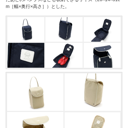
m［幅×奥行×高さ］）とした。