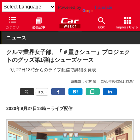
Powered by
Translate
Car Watch
パーツ
その他
カテゴリ
過去記事
検索
Impressサイト
ニュース
クルマ業界女子部、「＃置きシュー」プロジェク
トのグッズ第1弾はシューズケース
9月27日18時からのライブ配信で詳細を発表
編集部：小林 隆
2020年9月25日 13:07
リスト
2020年9月27日18時～ライブ配信