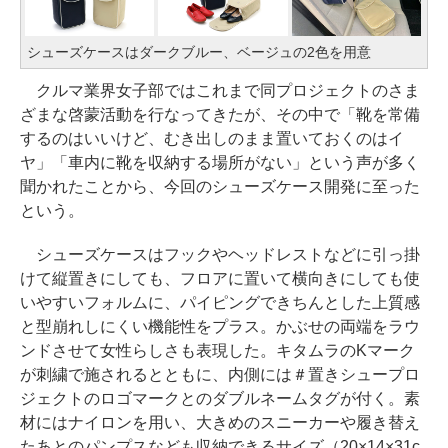
シューズケースはダークブルー、ベージュの2色を用意
クルマ業界女子部ではこれまで同プロジェクトのさま
ざまな啓蒙活動を行なってきたが、その中で「靴を常備
するのはいいけど、むき出しのまま置いておくのはイ
ヤ」「車内に靴を収納する場所がない」という声が多く
聞かれたことから、今回のシューズケース開発に至った
という。
シューズケースはフックやヘッドレストなどに引っ掛
けて縦置きにしても、フロアに置いて横向きにしても使
いやすいフォルムに、パイピングできちんとした上質感
と型崩れしにくい機能性をプラス。かぶせの両端をラウ
ンドさせて女性らしさも表現した。キタムラのKマーク
が刺繍で施されるとともに、内側には＃置きシュープロ
ジェクトのロゴマークとのダブルネームタグが付く。素
材にはナイロンを用い、大きめのスニーカーや履き替え
たあとのパンプスなども収納できるサイズ（20×14×31c