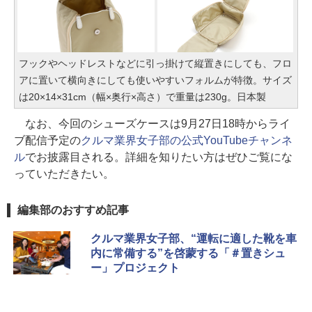
フックやヘッドレストなどに引っ掛けて縦置きにしても、フロ
アに置いて横向きにしても使いやすいフォルムが特徴。サイズ
は20×14×31cm（幅×奥行×高さ）で重量は230g。日本製
なお、今回のシューズケースは9月27日18時からライ
ブ配信予定の
クルマ業界女子部の公式YouTubeチャンネ
ル
でお披露目される。詳細を知りたい方はぜひご覧にな
っていただきたい。
編集部のおすすめ記事
クルマ業界女子部、“運転に適した靴を車
内に常備する”を啓蒙する「＃置きシュ
ー」プロジェクト