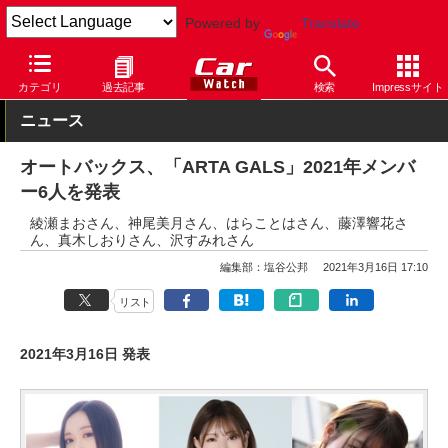
Powered by
Translate
Car Watch
モータースポーツ
SUPER GT
カテゴリ
過去記事
検索
Impressサイト
ニュース
オートバックス、「ARTA GALS」2021年メンバ
ー6人を発表
綾瀬まおさん、神尾美月さん、はらことはさん、藤澤響花さ
ん、真木しおりさん、沢すみれさん
編集部：塩谷公邦
2021年3月16日 17:10
リスト
2021年3月16日 発表