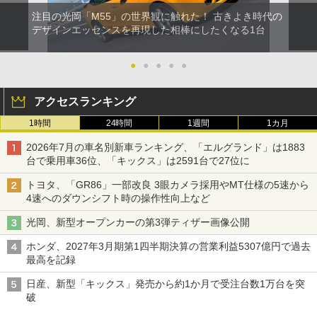
注目の光岡「M55」の世界観に触れた！ 古きよき時代の
デザインエッセンスを再現した相棒にしたくなる1台
●
●
●
●
●
アクセスランキング
1時間
24時間
1週間
1カ月
2026年7月の車名別新車ランキング、「エルグランド」は1883
台で乗用車36位、「キックス」は2591台で27位に
トヨタ、「GR86」一部改良 3眼カメラ採用やMT仕様の5速から
4速へのダウンシフト時の操作性向上など
光岡、新型オープンカーの第3弾ティザー画像公開
ホンダ、2027年3月期第1四半期決算の営業利益5307億円で過去
最高を記録
日産、新型「キックス」発売から約1か月で受注台数1万台を突
破